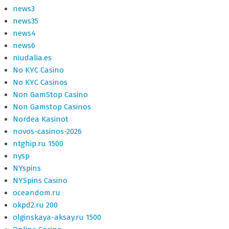
news3
news35
news4
news6
niudalia.es
No KYC Casino
No KYC Casinos
Non GamStop Casino
Non Gamstop Casinos
Nordea Kasinot
novos-casinos-2026
ntghip.ru 1500
nysp
NYspins
NYSpins Casino
oceandom.ru
okpd2.ru 200
olginskaya-aksay.ru 1500