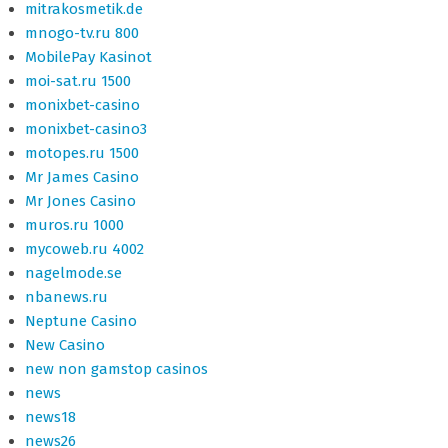
mitrakosmetik.de
mnogo-tv.ru 800
MobilePay Kasinot
moi-sat.ru 1500
monixbet-casino
monixbet-casino3
motopes.ru 1500
Mr James Casino
Mr Jones Casino
muros.ru 1000
mycoweb.ru 4002
nagelmode.se
nbanews.ru
Neptune Casino
New Casino
new non gamstop casinos
news
news18
news26