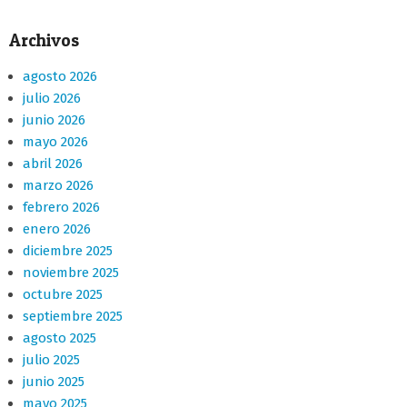
Archivos
agosto 2026
julio 2026
junio 2026
mayo 2026
abril 2026
marzo 2026
febrero 2026
enero 2026
diciembre 2025
noviembre 2025
octubre 2025
septiembre 2025
agosto 2025
julio 2025
junio 2025
mayo 2025