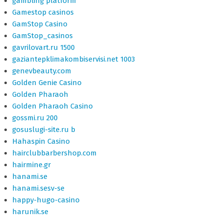
gambling platform
Gamestop casinos
GamStop Casino
GamStop_casinos
gavrilovart.ru 1500
gaziantepklimakombiservisi.net 1003
genevbeauty.com
Golden Genie Casino
Golden Pharaoh
Golden Pharaoh Casino
gossmi.ru 200
gosuslugi-site.ru b
Hahaspin Casino
hairclubbarbershop.com
hairmine.gr
hanami.se
hanami.sesv-se
happy-hugo-casino
harunik.se