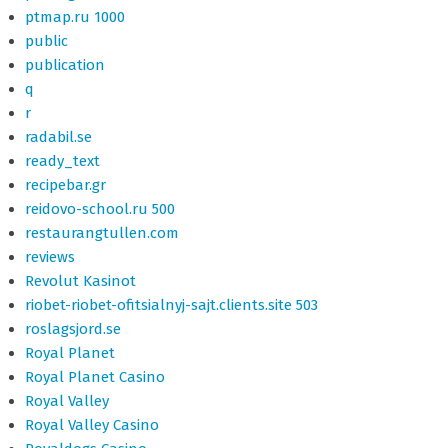
ptmap.ru 1000
public
publication
q
r
radabil.se
ready_text
recipebar.gr
reidovo-school.ru 500
restaurangtullen.com
reviews
Revolut Kasinot
riobet-riobet-ofitsialnyj-sajt.clients.site 503
roslagsjord.se
Royal Planet
Royal Planet Casino
Royal Valley
Royal Valley Casino