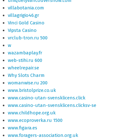
uniquelyvancouvershow.com
villabotania.com
villagrigio46.gr
Vinci Gold Casino
Vipsta Casino
vrclub-tron.ru 500
w
wazambaplay.fr
web-stihi.ru 600
wheelrepair.se
Why Slots Charm
womanwise.ru 200
www.bristolprize.co.uk
www.casino-utan-svensklicens.click
www.casino-utan-svensklicens.clicksv-se
www.childhope.org.uk
www.ecoproverka.ru 1500
www.figara.es
www.foragers-association.org.uk