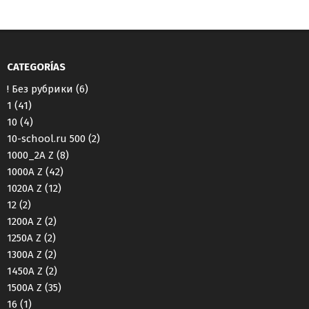
CATEGORÍAS
! Без рубрики
(6)
1
(41)
10
(4)
10-school.ru 500
(2)
1000_2A Z
(8)
1000A Z
(42)
1020A Z
(12)
12
(2)
1200A Z
(2)
1250A Z
(2)
1300A Z
(2)
1450A Z
(2)
1500A Z
(35)
16
(1)