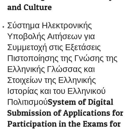
and Culture
Σύστημα Ηλεκτρονικής
Υποβολής Αιτήσεων για
Συμμετοχή στις Εξετάσεις
Πιστοποίησης της Γνώσης της
Ελληνικής Γλώσσας και
Στοιχείων της Ελληνικής
Ιστορίας και του Ελληνικού
ΠολιτισμούSystem of Digital
Submission of Applications for
Participation in the Exams for