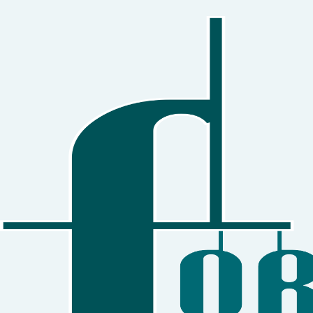
Skip
to
content