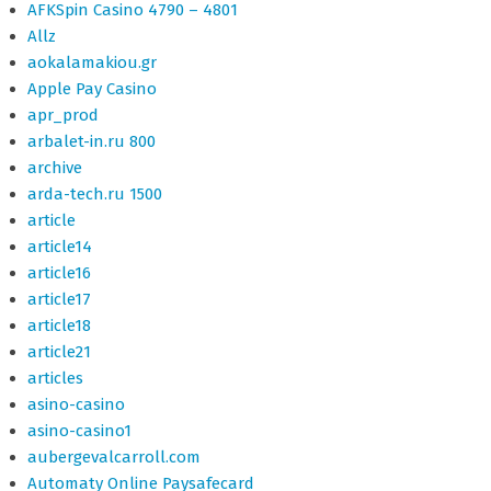
AFKSpin Casino 4790 – 4801
Allz
aokalamakiou.gr
Apple Pay Casino
apr_prod
arbalet-in.ru 800
archive
arda-tech.ru 1500
article
article14
article16
article17
article18
article21
articles
asino-casino
asino-casino1
aubergevalcarroll.com
Automaty Online Paysafecard