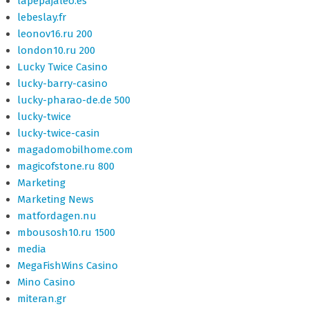
lapepajaleo.es
lebeslay.fr
leonov16.ru 200
london10.ru 200
Lucky Twice Casino
lucky-barry-casino
lucky-pharao-de.de 500
lucky-twice
lucky-twice-casin
magadomobilhome.com
magicofstone.ru 800
Marketing
Marketing News
matfordagen.nu
mbousosh10.ru 1500
media
MegaFishWins Casino
Mino Casino
miteran.gr