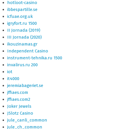
hotloot-casino
ibbespartille.se
icfuae.org.uk
igryfort.ru 1500
II Jornada (2019)
III Jornada (2020)
ikouzinamas.gr
Independent Casino
instrument-tehnika.ru 1500
invalirus.ru 200
iot
it4000
jeremiabageriet.se
jffiaes.com
jffiaes.com2
Joker Jewels
JSlotz Casino
jule_canli_common
jule_ch_common