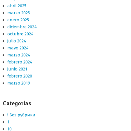
abril 2025
marzo 2025
enero 2025
diciembre 2024
octubre 2024
julio 2024
mayo 2024
marzo 2024
febrero 2024
junio 2021
febrero 2020
marzo 2019
Categorías
! Без рубрики
1
10