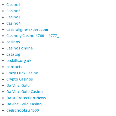
Casino1
Casino2
Casino3
Casino4
casinoligne-expert.com
Casinoly Casino 4766 – 4777_
casinos
Casinos online
catalog
ccskills.org.uk
contacts
Crazy Luck Casino
Crypto Casinos
Da Vinci Gold
Da Vinci Gold Casino
Data Protection News
DaVinci Gold Casino
degschool.ru 1500