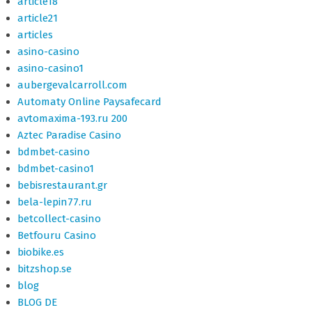
article18
article21
articles
asino-casino
asino-casino1
aubergevalcarroll.com
Automaty Online Paysafecard
avtomaxima-193.ru 200
Aztec Paradise Casino
bdmbet-casino
bdmbet-casino1
bebisrestaurant.gr
bela-lepin77.ru
betcollect-casino
Betfouru Casino
biobike.es
bitzshop.se
blog
BLOG DE