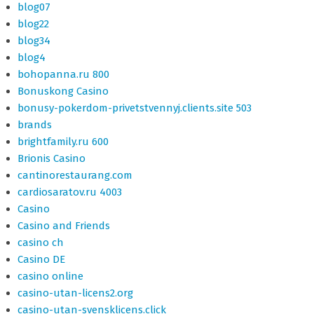
blog07
blog22
blog34
blog4
bohopanna.ru 800
Bonuskong Casino
bonusy-pokerdom-privetstvennyj.clients.site 503
brands
brightfamily.ru 600
Brionis Casino
cantinorestaurang.com
cardiosaratov.ru 4003
Casino
Casino and Friends
casino ch
Casino DE
casino online
casino-utan-licens2.org
casino-utan-svensklicens.click