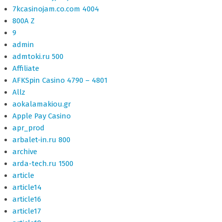
7kcasinojam.co.com 4004
800A Z
9
admin
admtoki.ru 500
Affiliate
AFKSpin Casino 4790 – 4801
Allz
aokalamakiou.gr
Apple Pay Casino
apr_prod
arbalet-in.ru 800
archive
arda-tech.ru 1500
article
article14
article16
article17