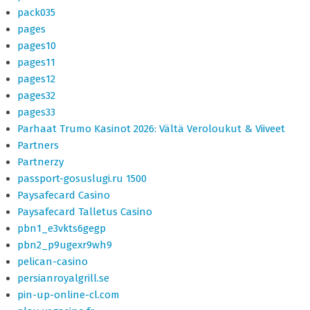
pack035
pages
pages10
pages11
pages12
pages32
pages33
Parhaat Trumo Kasinot 2026: Vältä Veroloukut & Viiveet
Partners
Partnerzy
passport-gosuslugi.ru 1500
Paysafecard Casino
Paysafecard Talletus Casino
pbn1_e3vkts6gegp
pbn2_p9ugexr9wh9
pelican-casino
persianroyalgrill.se
pin-up-online-cl.com