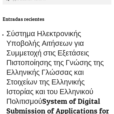
Entradas recientes
Σύστημα Ηλεκτρονικής
Υποβολής Αιτήσεων για
Συμμετοχή στις Εξετάσεις
Πιστοποίησης της Γνώσης της
Ελληνικής Γλώσσας και
Στοιχείων της Ελληνικής
Ιστορίας και του Ελληνικού
ΠολιτισμούSystem of Digital
Submission of Applications for