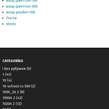
вход-джеттон-100
вход-джеттон-300
вход-риобет-100
Пости
хtexts
CATEGORÍAS
! Без рубрики
(6)
1
(41)
10
(4)
10-school.ru 500
(2)
1000_2A Z
(8)
1000A Z
(42)
1020A Z
(12)