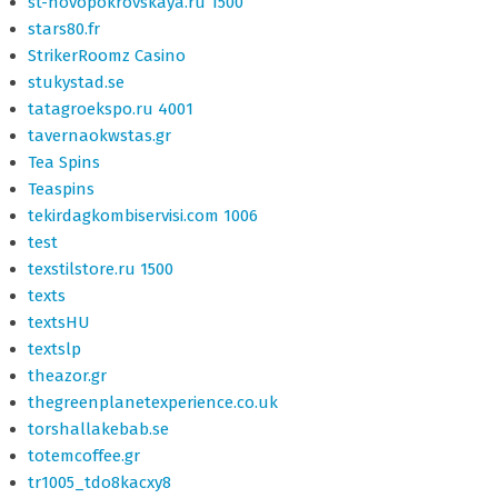
st-novopokrovskaya.ru 1500
stars80.fr
StrikerRoomz Casino
stukystad.se
tatagroekspo.ru 4001
tavernaokwstas.gr
Tea Spins
Teaspins
tekirdagkombiservisi.com 1006
test
texstilstore.ru 1500
texts
textsHU
textslp
theazor.gr
thegreenplanetexperience.co.uk
torshallakebab.se
totemcoffee.gr
tr1005_tdo8kacxy8