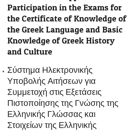
Participation in the Exams for
the Certificate of Knowledge of
the Greek Language and Basic
Knowledge of Greek History
and Culture
Σύστημα Ηλεκτρονικής
Υποβολής Αιτήσεων για
Συμμετοχή στις Εξετάσεις
Πιστοποίησης της Γνώσης της
Ελληνικής Γλώσσας και
Στοιχείων της Ελληνικής