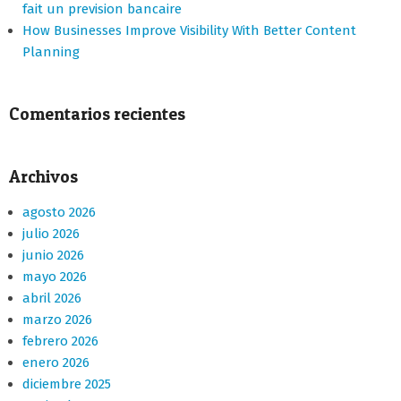
fait un prevision bancaire
How Businesses Improve Visibility With Better Content
Planning
Comentarios recientes
Archivos
agosto 2026
julio 2026
junio 2026
mayo 2026
abril 2026
marzo 2026
febrero 2026
enero 2026
diciembre 2025