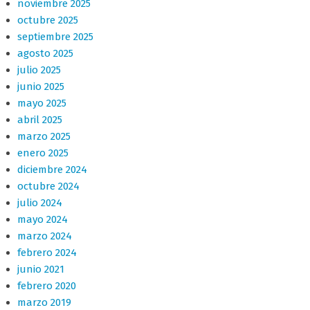
noviembre 2025
octubre 2025
septiembre 2025
agosto 2025
julio 2025
junio 2025
mayo 2025
abril 2025
marzo 2025
enero 2025
diciembre 2024
octubre 2024
julio 2024
mayo 2024
marzo 2024
febrero 2024
junio 2021
febrero 2020
marzo 2019