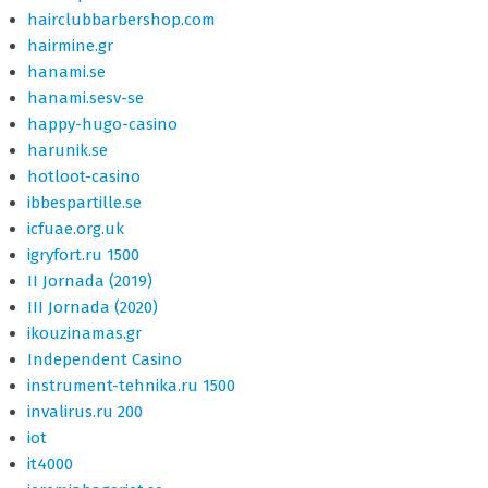
hairclubbarbershop.com
hairmine.gr
hanami.se
hanami.sesv-se
happy-hugo-casino
harunik.se
hotloot-casino
ibbespartille.se
icfuae.org.uk
igryfort.ru 1500
II Jornada (2019)
III Jornada (2020)
ikouzinamas.gr
Independent Casino
instrument-tehnika.ru 1500
invalirus.ru 200
iot
it4000