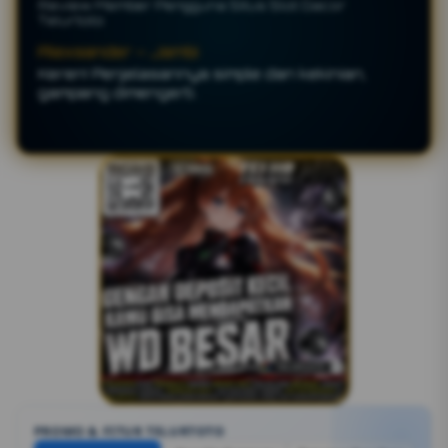
Review Member Pengguna Situs Slot Gacor
Telurtoto
Alexsander – Jambi
Keren! Penjelasannya simple dan kekinian,
gampang dimengerti.
PROMO & FITUR TELURTOTO