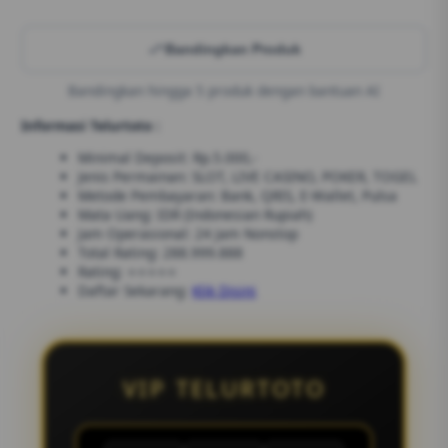
Bandingkan Produk
Bandingkan hingga 5 produk dengan bantuan AI
Informasi Telurtoto :
Minimal Deposit: Rp.5.000,-
Jenis Permainan: SLOT, LIVE CASINO, POKER, TOGEL
Metode Pembayaran: Bank, QRIS, E-Wallet, Pulsa
Mata Uang: IDR (Indonesian Rupiah)
Jam Operasional: 24 Jam Nonstop
Total Rating: 288.999.888
Rating: ⭐⭐⭐⭐⭐
Daftar Sekarang:
Klik Disini
VIP TELURTOTO