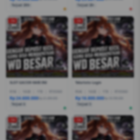
Terjual 200+
Terjual 20+
-1%
-1%
SLOT GACOR HARI INI
Telurtoto Login
R7AI
|
16GB
|
1TB
|
RTX5060
R5AI
|
16GB
|
1TB
|
RTX5060
Rp 24.600.000
Rp 16.800.000
Rp 21.399.000
Rp 19.799.000
Terjual 6
Terjual 5
-1%
-1%