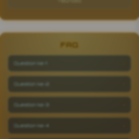
Telurtoto.
FAQ
Question ke-1
Prediksi Sydney di TELURTOTO adalah
analisis angka berdasarkan statistik
Question ke-2
keluaran terbaru yang disajikan untuk
referensi dan hiburan.
Akurat nggaknya tergantung banyak faktor;
prediksi berbasis data meningkatkan peluang
Question ke-3
tapi nggak menjamin 100% menang. Gunakan
sebagai referensi saja.
Statistik keluaran diperbarui rutin sesuai data
terbaru; cek feed TELURTOTO untuk update
Question ke-4
harian atau setelah hasil keluar.
Gunakan hot numbers sebagai prioritas dan