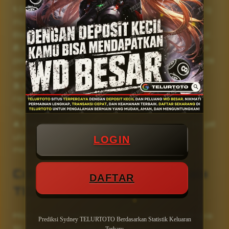
1. Cek frekuensi
— Lihat angka yang paling sering
muncul dalam 50-100 keluaran terakhir.
Biasanya ada 3-5 angka yang konsisten 'nongol'.
2. Identifikasi pola
— Perhatikan apakah ada pola
pasangan angka yang sering barengan, atau pola
gap (jarak) antara angka yang muncul.
3. Kombinasi & spread
— Jangan fokus ke satu
range angka aja. Campurin angka low, mid, dan
high supaya kombinasi lebih seimbang.
4. Catet hot & cold
— Hot numbers bisa jadi target
utama, sedangkan cold numbers kadang
LOGIN
mendadak balik nongol; jangan diabaikan.
Contoh pendekatan prediksi ala
DAFTAR
TELURTOTO
Misal dari 100 keluaran terakhir ditemukan angka
Prediksi Sydney TELURTOTO Berdasarkan Statistik Keluaran
12, 27, 34, 41, dan 56 sering muncul. Strategi