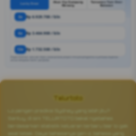
Akun Vip Gampang
Turnamen Turn Over
Lucky Draw
Menang
Bulanan
3x
Rp 6.929.700 / bln
6x
Rp 3.464.900 / bln
12x
Rp 1.732.500 / bln
Angka estimasi. Bisa ber https://abaluartada.project-mrd.pro/programa-iii-jornada-espanol/
sesuai kebijakan bank / penyedia.
Telurtoto
Lo pengen prediksi Sydney yang lebih jitu?
Santuy, di sini TELURTOTO bakal ngebahas
berdasarkan statistik keluaran terbaru biar lo gak
asal tebak. Gaya bahasanya gen-z, bahasa yang