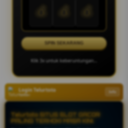
💰
💰
💰
SPIN SEKARANG
Klik 3x untuk keberuntungan...
Login Telurtoto
Info
Verified
Telurtoto SITUS SLOT GACOR
PALING TERHOKI MASA KINI.