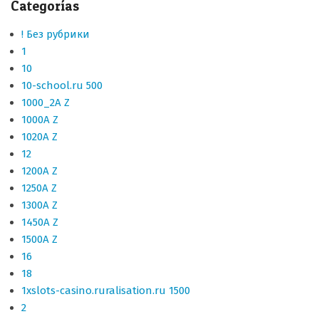
Categorías
! Без рубрики
1
10
10-school.ru 500
1000_2A Z
1000A Z
1020A Z
12
1200A Z
1250A Z
1300A Z
1450A Z
1500A Z
16
18
1xslots-casino.ruralisation.ru 1500
2