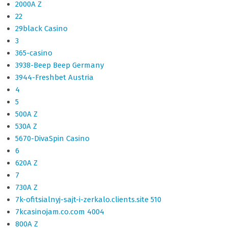
2000A Z
22
29black Casino
3
365-casino
3938-Beep Beep Germany
3944-Freshbet Austria
4
5
500A Z
530A Z
5670-DivaSpin Casino
6
620A Z
7
730A Z
7k-ofitsialnyj-sajt-i-zerkalo.clients.site 510
7kcasinojam.co.com 4004
800A Z