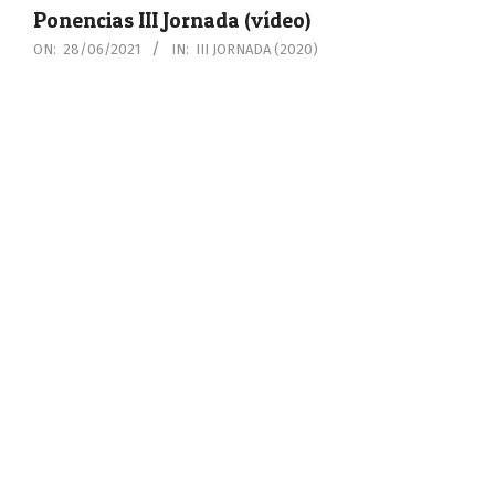
Ponencias III Jornada (vídeo)
2021-
ON:
28/06/2021
IN:
III JORNADA (2020)
06-
28