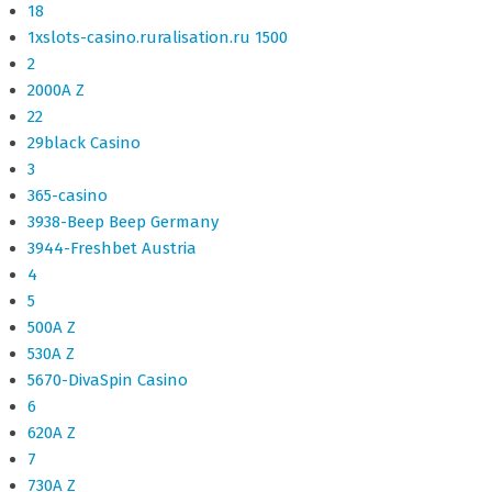
18
1xslots-casino.ruralisation.ru 1500
2
2000A Z
22
29black Casino
3
365-casino
3938-Beep Beep Germany
3944-Freshbet Austria
4
5
500A Z
530A Z
5670-DivaSpin Casino
6
620A Z
7
730A Z