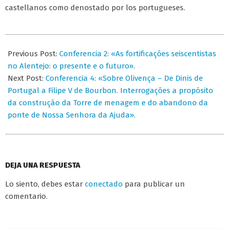
castellanos como denostado por los portugueses.
2019-
03-
Previous Post:
Conferencia 2: «As fortificações seiscentistas
19
no Alentejo: o presente e o futuro».
Next Post:
Conferencia 4: «Sobre Olivença – De Dinis de
Portugal a Filipe V de Bourbon. Interrogações a propósito
da construção da Torre de menagem e do abandono da
ponte de Nossa Senhora da Ajuda».
DEJA UNA RESPUESTA
Lo siento, debes estar
conectado
para publicar un
comentario.