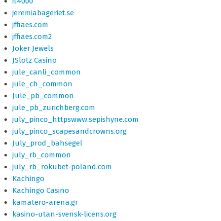
it4000
jeremiabageriet.se
jffiaes.com
jffiaes.com2
Joker Jewels
JSlotz Casino
jule_canli_common
jule_ch_common
Jule_pb_common
jule_pb_zurichberg.com
july_pinco_httpswww.sepishyne.com
july_pinco_scapesandcrowns.org
July_prod_bahsegel
july_rb_common
july_rb_rokubet-poland.com
Kachingo
Kachingo Casino
kamatero-arena.gr
kasino-utan-svensk-licens.org