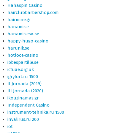
Hahaspin Casino
hairclubbarbershop.com
hairmine.gr
hanami.se
hanami.sesv-se
happy-hugo-casino
harunik.se
hotloot-casino
ibbespartille.se
icfuae.org.uk
igryfort.ru 1500
II Jornada (2019)
III Jornada (2020)
ikouzinamas.gr
Independent Casino
instrument-tehnika.ru 1500
invalirus.ru 200
iot