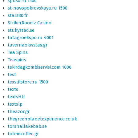
spu30.ru 1500
st-novopokrovskaya.ru 1500
stars80.fr
StrikerRoomz Casino
stukystad.se
tatagroekspo.ru 4001
tavernaokwstas.gr
Tea Spins
Teaspins
tekirdagkombiservisi.com 1006
test
texstilstore.ru 1500
texts
textsHU
textslp
theazor.gr
thegreenplanetexperience.co.uk
torshallakebab.se
totemcoffee.gr