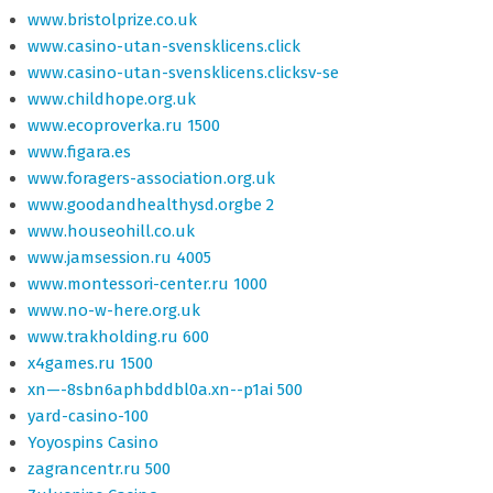
www.bristolprize.co.uk
www.casino-utan-svensklicens.click
www.casino-utan-svensklicens.clicksv-se
www.childhope.org.uk
www.ecoproverka.ru 1500
www.figara.es
www.foragers-association.org.uk
www.goodandhealthysd.orgbe 2
www.houseohill.co.uk
www.jamsession.ru 4005
www.montessori-center.ru 1000
www.no-w-here.org.uk
www.trakholding.ru 600
x4games.ru 1500
xn—-8sbn6aphbddbl0a.xn--p1ai 500
yard-casino-100
Yoyospins Casino
zagrancentr.ru 500