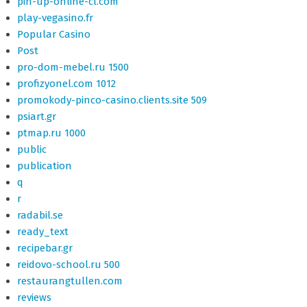
pin-up-online-cl.com
play-vegasino.fr
Popular Casino
Post
pro-dom-mebel.ru 1500
profizyonel.com 1012
promokody-pinco-casino.clients.site 509
psiart.gr
ptmap.ru 1000
public
publication
q
r
radabil.se
ready_text
recipebar.gr
reidovo-school.ru 500
restaurangtullen.com
reviews