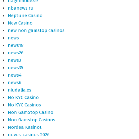
nagelmode.se
nbanews.ru
Neptune Casino
New Casino
new non gamstop casinos
news
news18
news26
news3
news35
news4
news6
niudalia.es
No KYC Casino
No KYC Casinos
Non GamStop Casino
Non Gamstop Casinos
Nordea Kasinot
novos-casinos-2026