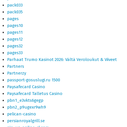
pack033
pack035
pages
pages10
pages11
pages12
pages32
pages33
Parhaat Trumo Kasinot 2026: Vältä Veroloukut & Viiveet
Partners
Partnerzy
passport-gosuslugi.ru 1500
Paysafecard Casino
Paysafecard Talletus Casino
pbn1_e3vkts6gegp
pbn2_p9ugexr9wh9
pelican-casino
persianroyalgrill.se