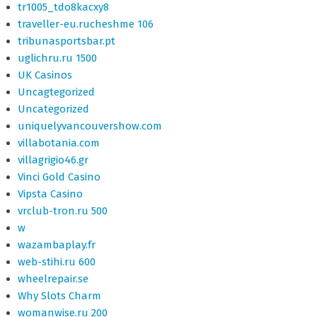
tr1005_tdo8kacxy8
traveller-eu.rucheshme 106
tribunasportsbar.pt
uglichru.ru 1500
UK Casinos
Uncagtegorized
Uncategorized
uniquelyvancouvershow.com
villabotania.com
villagrigio46.gr
Vinci Gold Casino
Vipsta Casino
vrclub-tron.ru 500
w
wazambaplay.fr
web-stihi.ru 600
wheelrepair.se
Why Slots Charm
womanwise.ru 200