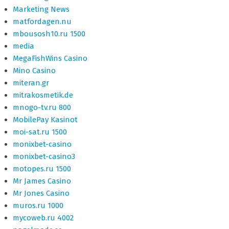
Marketing News
matfordagen.nu
mbousosh10.ru 1500
media
MegaFishWins Casino
Mino Casino
miteran.gr
mitrakosmetik.de
mnogo-tv.ru 800
MobilePay Kasinot
moi-sat.ru 1500
monixbet-casino
monixbet-casino3
motopes.ru 1500
Mr James Casino
Mr Jones Casino
muros.ru 1000
mycoweb.ru 4002