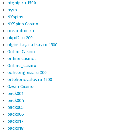
ntghip.ru 1500
nysp
NYspins
NYSpins Casino
oceandom.ru
okpd2.ru 200
olginskaya-aksay.ru 1500
Online Casino
online casinos
Online_casino
oohcongress.ru 300
ortokonovalov.ru 1500
Ozwin Casino
pack001
pack004
pack005
pack006
pack017
pack018