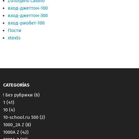
Zuluspins Casino
вход-джеттон-100
вход-джеттон-300
вход-риобет-100
Пости
хtexts
CATEGORÍAS
! Без рубрики
(6)
1
(41)
10
(4)
10-school.ru 500
(2)
1000_2A Z
(8)
1000A Z
(42)