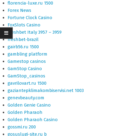
florencia-luxe.ru 1500
Forex News
Fortune Clock Casino
FoxSlots Casino
Freshbet Italy 3957 – 3959
freshbet-brazil
gairb56.ru 1500
gambling platform
Gamestop casinos
GamStop Casino
GamStop_casinos
gavrilovart.ru 1500
gaziantepklimakombiservisi.net 1003
genevbeauty.com
Golden Genie Casino
Golden Pharaoh
Golden Pharaoh Casino
gossmi.ru 200
gosuslugi-site.ru b