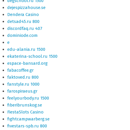
degschool.ru 1500
dejespizzahouse.se
Dendera Casino
detsad45.ru 800
discordfaq.ru 407
dominiode.com
e
edu-alania.ru 1500
ekaterina-school.ru 1500
espace-bansard.org
fabacoffee.gr
faktoved.ru 800
fanstyle.ru 1000
farospiraeus.gr
feelyourbody.ru 1500
fiberibrunskog.se
FiestaSlots Casino
fightcampwarberg.se
fivestars-spb.ru 800