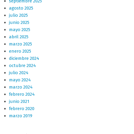
septiembre 2025
agosto 2025
julio 2025
junio 2025
mayo 2025
abril 2025
marzo 2025
enero 2025
diciembre 2024
octubre 2024
julio 2024
mayo 2024
marzo 2024
febrero 2024
junio 2021
febrero 2020
marzo 2019