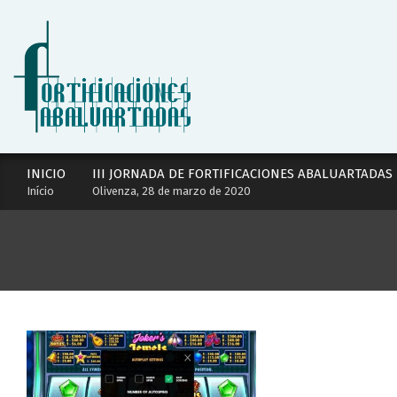
Skip
to
content
Secondary
INICIO
III JORNADA DE FORTIFICACIONES ABALUARTADAS
Navigation
Início
Olivenza, 28 de marzo de 2020
Menu