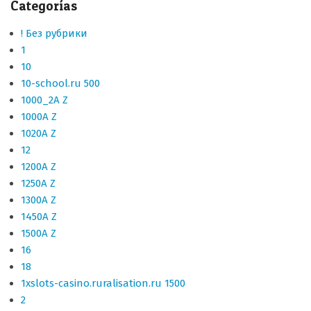
Categorías
! Без рубрики
1
10
10-school.ru 500
1000_2A Z
1000A Z
1020A Z
12
1200A Z
1250A Z
1300A Z
1450A Z
1500A Z
16
18
1xslots-casino.ruralisation.ru 1500
2