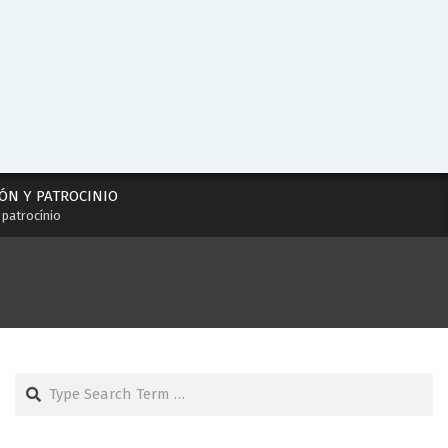
ÓN Y PATROCINIO
 patrocínio
Search