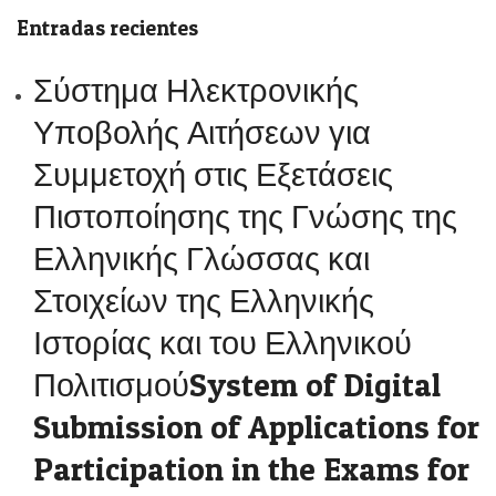
Entradas recientes
Σύστημα Ηλεκτρονικής
Υποβολής Αιτήσεων για
Συμμετοχή στις Εξετάσεις
Πιστοποίησης της Γνώσης της
Ελληνικής Γλώσσας και
Στοιχείων της Ελληνικής
Ιστορίας και του Ελληνικού
ΠολιτισμούSystem of Digital
Submission of Applications for
Participation in the Exams for