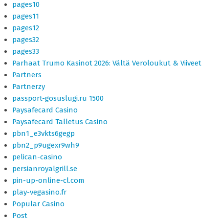
pages10
pages11
pages12
pages32
pages33
Parhaat Trumo Kasinot 2026: Vältä Veroloukut & Viiveet
Partners
Partnerzy
passport-gosuslugi.ru 1500
Paysafecard Casino
Paysafecard Talletus Casino
pbn1_e3vkts6gegp
pbn2_p9ugexr9wh9
pelican-casino
persianroyalgrill.se
pin-up-online-cl.com
play-vegasino.fr
Popular Casino
Post