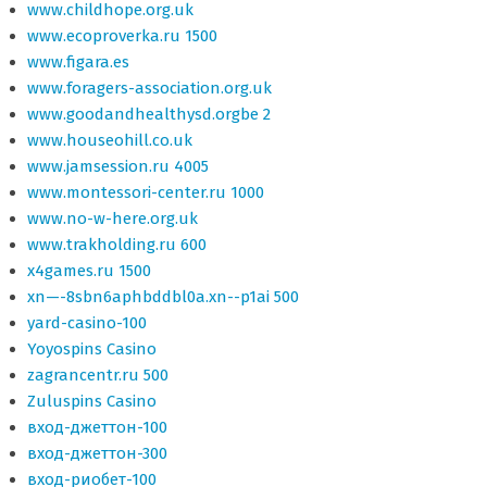
www.childhope.org.uk
www.ecoproverka.ru 1500
www.figara.es
www.foragers-association.org.uk
www.goodandhealthysd.orgbe 2
www.houseohill.co.uk
www.jamsession.ru 4005
www.montessori-center.ru 1000
www.no-w-here.org.uk
www.trakholding.ru 600
x4games.ru 1500
xn—-8sbn6aphbddbl0a.xn--p1ai 500
yard-casino-100
Yoyospins Casino
zagrancentr.ru 500
Zuluspins Casino
вход-джеттон-100
вход-джеттон-300
вход-риобет-100