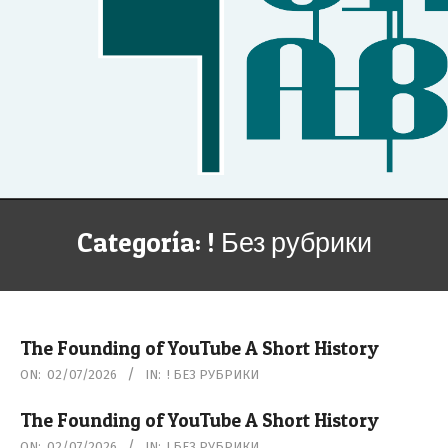
Secondary
Categoría:
! Без рубрики
Navigation
Menu
The Founding of YouTube A Short History
2026-
ON:
02/07/2026
IN:
! БЕЗ РУБРИКИ
07-
The Founding of YouTube A Short History
02
2026-
ON:
02/07/2026
IN:
! БЕЗ РУБРИКИ