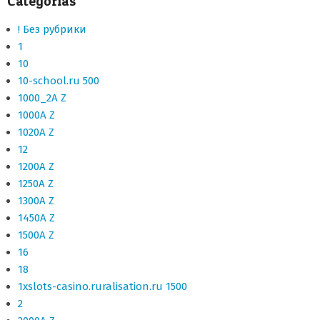
Categorías
! Без рубрики
1
10
10-school.ru 500
1000_2A Z
1000A Z
1020A Z
12
1200A Z
1250A Z
1300A Z
1450A Z
1500A Z
16
18
1xslots-casino.ruralisation.ru 1500
2