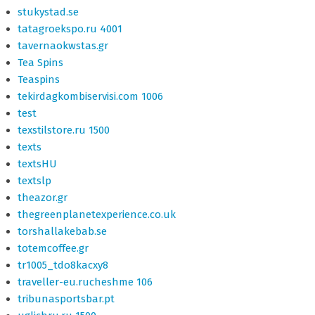
stukystad.se
tatagroekspo.ru 4001
tavernaokwstas.gr
Tea Spins
Teaspins
tekirdagkombiservisi.com 1006
test
texstilstore.ru 1500
texts
textsHU
textslp
theazor.gr
thegreenplanetexperience.co.uk
torshallakebab.se
totemcoffee.gr
tr1005_tdo8kacxy8
traveller-eu.rucheshme 106
tribunasportsbar.pt