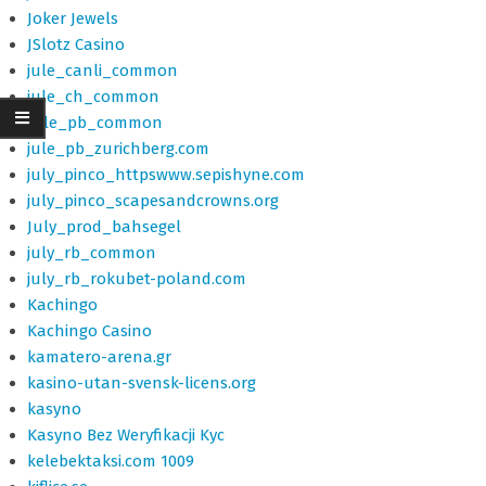
Joker Jewels
JSlotz Casino
jule_canli_common
jule_ch_common
Jule_pb_common
jule_pb_zurichberg.com
july_pinco_httpswww.sepishyne.com
july_pinco_scapesandcrowns.org
July_prod_bahsegel
july_rb_common
july_rb_rokubet-poland.com
Kachingo
Kachingo Casino
kamatero-arena.gr
kasino-utan-svensk-licens.org
kasyno
Kasyno Bez Weryfikacji Kyc
kelebektaksi.com 1009