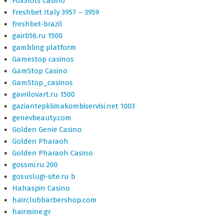
FoxSlots Casino
Freshbet Italy 3957 – 3959
freshbet-brazil
gairb56.ru 1500
gambling platform
Gamestop casinos
GamStop Casino
GamStop_casinos
gavrilovart.ru 1500
gaziantepklimakombiservisi.net 1003
genevbeauty.com
Golden Genie Casino
Golden Pharaoh
Golden Pharaoh Casino
gossmi.ru 200
gosuslugi-site.ru b
Hahaspin Casino
hairclubbarbershop.com
hairmine.gr