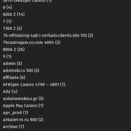
5670-DivaSpin Casino
(1)
6
(4)
620A Z
(14)
7
(1)
730A Z
(2)
7k-ofitsialnyj-sajt-i-zerkalo.clients.site 510
(2)
7kcasinojam.co.com 4004
(2)
800A Z
(26)
9
(1)
admin
(5)
admtoki.ru 500
(2)
Affiliate
(6)
AFKSpin Casino 4790 – 4801
(1)
Allz
(4)
aokalamakiou.gr
(5)
Apple Pay Casino
(1)
apr_prod
(1)
arbalet-in.ru 800
(2)
archive
(7)