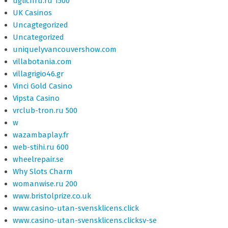
uglichru.ru 1500
UK Casinos
Uncagtegorized
Uncategorized
uniquelyvancouvershow.com
villabotania.com
villagrigio46.gr
Vinci Gold Casino
Vipsta Casino
vrclub-tron.ru 500
w
wazambaplay.fr
web-stihi.ru 600
wheelrepair.se
Why Slots Charm
womanwise.ru 200
www.bristolprize.co.uk
www.casino-utan-svensklicens.click
www.casino-utan-svensklicens.clicksv-se