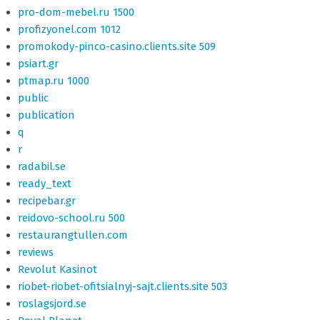
pro-dom-mebel.ru 1500
profizyonel.com 1012
promokody-pinco-casino.clients.site 509
psiart.gr
ptmap.ru 1000
public
publication
q
r
radabil.se
ready_text
recipebar.gr
reidovo-school.ru 500
restaurangtullen.com
reviews
Revolut Kasinot
riobet-riobet-ofitsialnyj-sajt.clients.site 503
roslagsjord.se