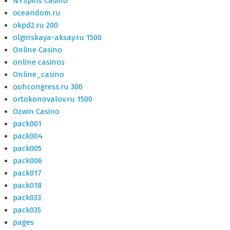
NYSpins Casino
oceandom.ru
okpd2.ru 200
olginskaya-aksay.ru 1500
Online Casino
online casinos
Online_casino
oohcongress.ru 300
ortokonovalov.ru 1500
Ozwin Casino
pack001
pack004
pack005
pack006
pack017
pack018
pack033
pack035
pages