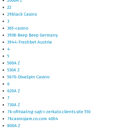
2000A Z
22
29black Casino
3
365-casino
3938-Beep Beep Germany
3944-Freshbet Austria
4
5
500A Z
530A Z
5670-DivaSpin Casino
6
620A Z
7
730A Z
7k-ofitsialnyj-sajt-i-zerkalo.clients.site 510
7kcasinojam.co.com 4004
800A Z