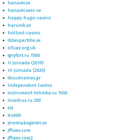
hanami.se
hanami.sesv-se
happy-hugo-casino
harunik.se
hotloot-casino
ibbespartille.se
icfuae.org.uk
igryfort.ru 1500
II Jornada (2019)
III Jornada (2020)
ikouzinamas.gr
Independent Casino
instrument-tehnika.ru 1500
invalirus.ru 200
iot
it4000
jeremiabageriet.se
jffiaes.com
jffiaes.com2