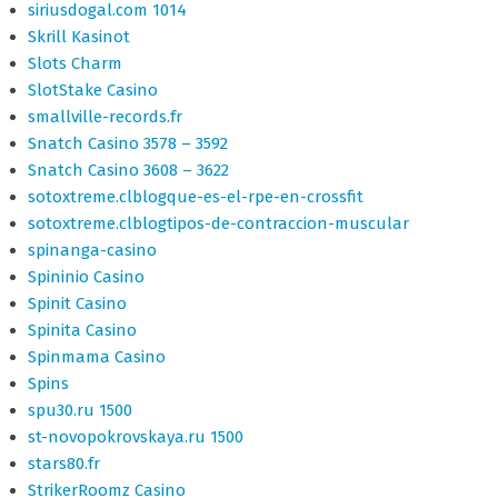
siriusdogal.com 1014
Skrill Kasinot
Slots Charm
SlotStake Casino
smallville-records.fr
Snatch Casino 3578 – 3592
Snatch Casino 3608 – 3622
sotoxtreme.clblogque-es-el-rpe-en-crossfit
sotoxtreme.clblogtipos-de-contraccion-muscular
spinanga-casino
Spininio Casino
Spinit Casino
Spinita Casino
Spinmama Casino
Spins
spu30.ru 1500
st-novopokrovskaya.ru 1500
stars80.fr
StrikerRoomz Casino