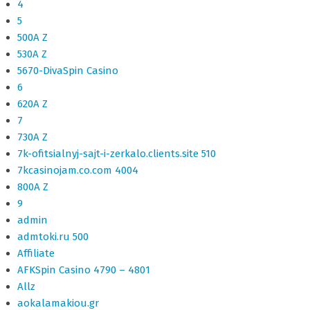
4
5
500A Z
530A Z
5670-DivaSpin Casino
6
620A Z
7
730A Z
7k-ofitsialnyj-sajt-i-zerkalo.clients.site 510
7kcasinojam.co.com 4004
800A Z
9
admin
admtoki.ru 500
Affiliate
AFKSpin Casino 4790 – 4801
Allz
aokalamakiou.gr