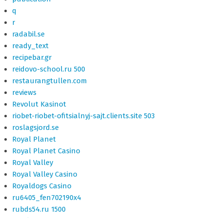
q
r
radabil.se
ready_text
recipebar.gr
reidovo-school.ru 500
restaurangtullen.com
reviews
Revolut Kasinot
riobet-riobet-ofitsialnyj-sajt.clients.site 503
roslagsjord.se
Royal Planet
Royal Planet Casino
Royal Valley
Royal Valley Casino
Royaldogs Casino
ru6405_fen702190x4
rubds54.ru 1500