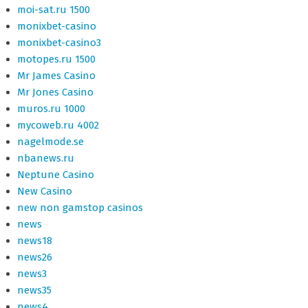
moi-sat.ru 1500
monixbet-casino
monixbet-casino3
motopes.ru 1500
Mr James Casino
Mr Jones Casino
muros.ru 1000
mycoweb.ru 4002
nagelmode.se
nbanews.ru
Neptune Casino
New Casino
new non gamstop casinos
news
news18
news26
news3
news35
news4