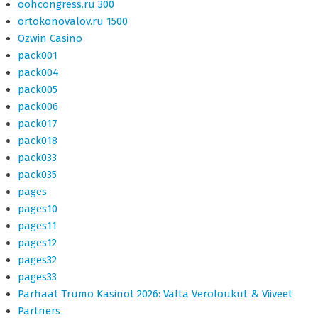
oohcongress.ru 300
ortokonovalov.ru 1500
Ozwin Casino
pack001
pack004
pack005
pack006
pack017
pack018
pack033
pack035
pages
pages10
pages11
pages12
pages32
pages33
Parhaat Trumo Kasinot 2026: Vältä Veroloukut & Viiveet
Partners