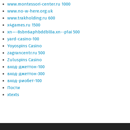
www.montessori-center.ru 1000
www.no-w-here.org.uk
www.trakholding.ru 600
x4games.ru 1500
xn—-8sbn6aphbddbl0a.xn--p1ai 500
yard-casino-100
Yoyospins Casino
zagrancentr.ru 500
Zuluspins Casino
вход-джеттон-100
вход-джеттон-300
вход-риобет-100
Пости
хtexts