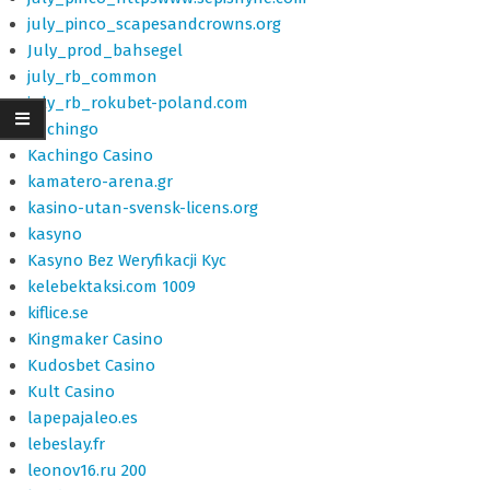
july_pinco_scapesandcrowns.org
July_prod_bahsegel
july_rb_common
july_rb_rokubet-poland.com
Kachingo
Kachingo Casino
kamatero-arena.gr
kasino-utan-svensk-licens.org
kasyno
Kasyno Bez Weryfikacji Kyc
kelebektaksi.com 1009
kiflice.se
Kingmaker Casino
Kudosbet Casino
Kult Casino
lapepajaleo.es
lebeslay.fr
leonov16.ru 200