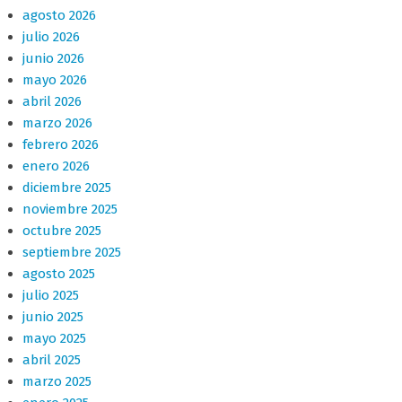
agosto 2026
julio 2026
junio 2026
mayo 2026
abril 2026
marzo 2026
febrero 2026
enero 2026
diciembre 2025
noviembre 2025
octubre 2025
septiembre 2025
agosto 2025
julio 2025
junio 2025
mayo 2025
abril 2025
marzo 2025