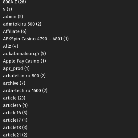
800A Z
(26)
9
(1)
admin
(5)
admtoki.ru 500
(2)
Affiliate
(6)
AFKSpin Casino 4790 – 4801
(1)
Allz
(4)
aokalamakiou.gr
(5)
Apple Pay Casino
(1)
apr_prod
(1)
arbalet-in.ru 800
(2)
archive
(7)
arda-tech.ru 1500
(2)
article
(23)
article14
(1)
article16
(3)
article17
(1)
article18
(3)
article21
(2)