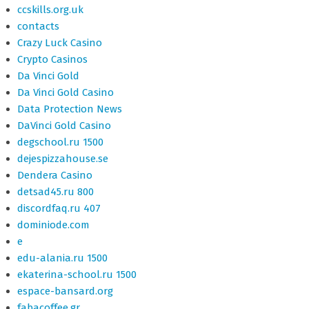
ccskills.org.uk
contacts
Crazy Luck Casino
Crypto Casinos
Da Vinci Gold
Da Vinci Gold Casino
Data Protection News
DaVinci Gold Casino
degschool.ru 1500
dejespizzahouse.se
Dendera Casino
detsad45.ru 800
discordfaq.ru 407
dominiode.com
e
edu-alania.ru 1500
ekaterina-school.ru 1500
espace-bansard.org
fabacoffee.gr