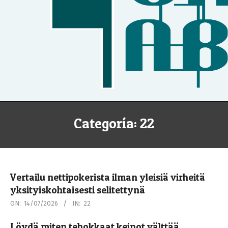
Secondary
Categoría:
22
Navigation
Menu
Vertailu nettipokerista ilman yleisiä virheitä
yksityiskohtaisesti selitettynä
2026-
ON:
14/07/2026
IN:
22
07-
Löydä miten tehokkaat keinot välttää
14