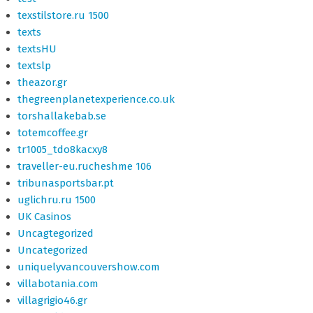
texstilstore.ru 1500
texts
textsHU
textslp
theazor.gr
thegreenplanetexperience.co.uk
torshallakebab.se
totemcoffee.gr
tr1005_tdo8kacxy8
traveller-eu.rucheshme 106
tribunasportsbar.pt
uglichru.ru 1500
UK Casinos
Uncagtegorized
Uncategorized
uniquelyvancouvershow.com
villabotania.com
villagrigio46.gr