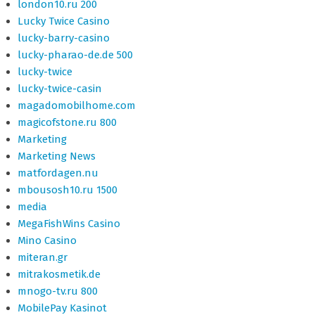
london10.ru 200
Lucky Twice Casino
lucky-barry-casino
lucky-pharao-de.de 500
lucky-twice
lucky-twice-casin
magadomobilhome.com
magicofstone.ru 800
Marketing
Marketing News
matfordagen.nu
mbousosh10.ru 1500
media
MegaFishWins Casino
Mino Casino
miteran.gr
mitrakosmetik.de
mnogo-tv.ru 800
MobilePay Kasinot