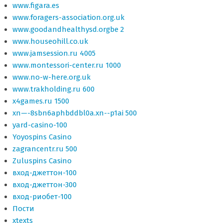
www.figara.es
www.foragers-association.org.uk
www.goodandhealthysd.orgbe 2
www.houseohill.co.uk
www.jamsession.ru 4005
www.montessori-center.ru 1000
www.no-w-here.org.uk
www.trakholding.ru 600
x4games.ru 1500
xn—-8sbn6aphbddbl0a.xn--p1ai 500
yard-casino-100
Yoyospins Casino
zagrancentr.ru 500
Zuluspins Casino
вход-джеттон-100
вход-джеттон-300
вход-риобет-100
Пости
хtexts