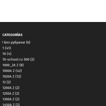
CATEGORÍAS
! Без рубрики
(6)
1
(41)
10
(4)
10-school.ru 500
(2)
1000_2A Z
(8)
1000A Z
(42)
1020A Z
(12)
12
(2)
1200A Z
(2)
1250A Z
(2)
1300A Z
(2)
1450A Z
(2)