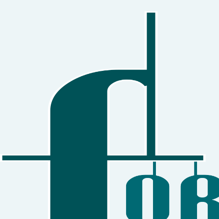
Skip
to
content