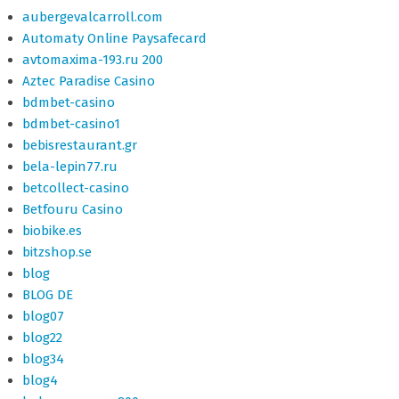
aubergevalcarroll.com
Automaty Online Paysafecard
avtomaxima-193.ru 200
Aztec Paradise Casino
bdmbet-casino
bdmbet-casino1
bebisrestaurant.gr
bela-lepin77.ru
betcollect-casino
Betfouru Casino
biobike.es
bitzshop.se
blog
BLOG DE
blog07
blog22
blog34
blog4