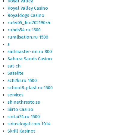
Royal Valley
Royal Valley Casino
Royaldogs Casino
ru6405_fen702190x4
rubds54.ru 1500
ruralisation.ru 1500
s
sadmaster-nn.ru 800
Sahara Sands Casino
sat-ch
Satelite
sch2kr.ru 1500
school8-plast.ru 1500
services
shinethresto.se
Siirto Casino
sintai74.ru 1500
siriusdogal.com 1014
Skrill Kasinot