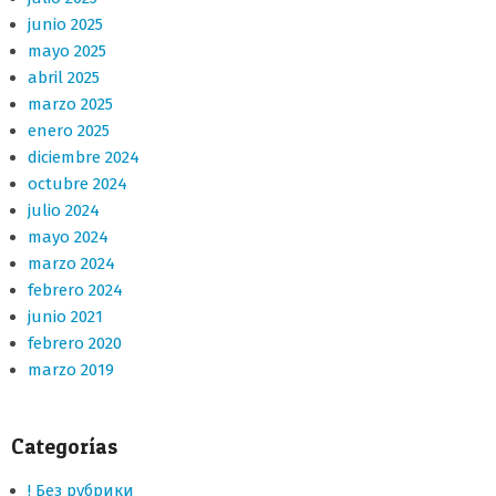
junio 2025
mayo 2025
abril 2025
marzo 2025
enero 2025
diciembre 2024
octubre 2024
julio 2024
mayo 2024
marzo 2024
febrero 2024
junio 2021
febrero 2020
marzo 2019
Categorías
! Без рубрики