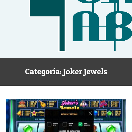
Secondary
Categoría:
Joker Jewels
Navigation
Menu