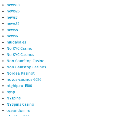
news18
news26
news3
news35
news4
news6
niudalia.es
No KYC Casino
No KYC Casinos
Non GamStop Casino
Non Gamstop Casinos
Nordea Kasinot
novos-casinos-2026
ntghip.ru 1500
nysp
NYspins
NYSpins Casino
oceandom.ru