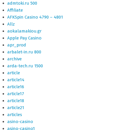
admtoki.ru 500
Affiliate
AFKSpin Casino 4790 – 4801
Allz
aokalamakiou.gr
Apple Pay Casino
apr_prod
arbalet-in.ru 800
archive
arda-tech.ru 1500
article
article14
article16
article17
article18
article21
articles
asino-casino
asino-casino1