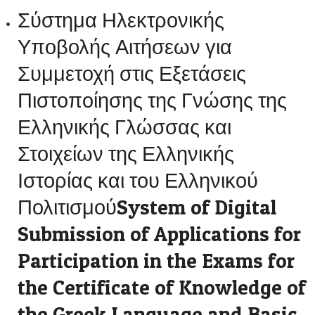
Σύστημα Ηλεκτρονικής
Υποβολής Αιτήσεων για
Συμμετοχή στις Εξετάσεις
Πιστοποίησης της Γνώσης της
Ελληνικής Γλώσσας και
Στοιχείων της Ελληνικής
Ιστορίας και του Ελληνικού
ΠολιτισμούSystem of Digital
Submission of Applications for
Participation in the Exams for
the Certificate of Knowledge of
the Greek Language and Basic