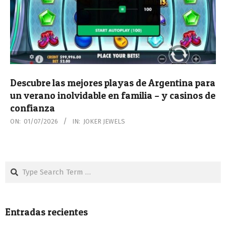
Descubre las mejores playas de Argentina para
un verano inolvidable en familia – y casinos de
confianza
2026-
ON:
01/07/2026
IN:
JOKER JEWELS
07-
01
Search
Entradas recientes