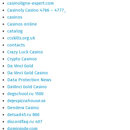
casinoligne-expert.com
Casinoly Casino 4766 – 4777_
casinos
Casinos online
catalog
ccskills.org.uk
contacts
Crazy Luck Casino
Crypto Casinos
Da Vinci Gold
Da Vinci Gold Casino
Data Protection News
DaVinci Gold Casino
degschool.ru 1500
dejespizzahouse.se
Dendera Casino
detsad45.ru 800
discordfaq.ru 407
dominiode.com