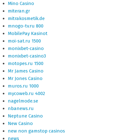
Mino Casino
miteran.gr
mitrakosmetik.de
mnogo-tv.ru 800
MobilePay Kasinot
moi-sat.ru 1500
monixbet-casino
monixbet-casino3
motopes.ru 1500
Mr James Casino
Mr Jones Casino
muros.ru 1000
mycoweb.ru 4002
nagelmode.se
nbanews.ru
Neptune Casino
New Casino
new non gamstop casinos
news