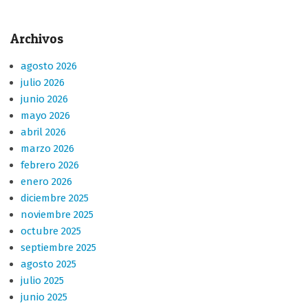
Archivos
agosto 2026
julio 2026
junio 2026
mayo 2026
abril 2026
marzo 2026
febrero 2026
enero 2026
diciembre 2025
noviembre 2025
octubre 2025
septiembre 2025
agosto 2025
julio 2025
junio 2025