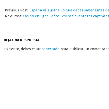
2026-
07-
Previous Post:
España vs Austria: lo que debes saber antes d
06
Next Post:
Casino en ligne : découvrir ses avantages captivan
DEJA UNA RESPUESTA
Lo siento, debes estar
conectado
para publicar un comentario