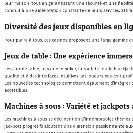
leur maison, tout en garantissant une sécurité et une fiabili
conduit à une amélioration constante de leurs services, attir
Diversité des jeux disponibles en li
Pour plaire à tous, ces casinos proposent une large gamme de
Jeux de table : Une expérience immer
Les jeux de table, tels que le poker, la roulette ou le blackja
qualité et à des interfaces intuitives, les joueurs peuvent prof
Les nouvelles technologies permettent également d’intégrer de
accessibles.
Machines à sous : Variété et jackpots
Les machines à sous se déclinent en d’innombrables thèmes et 
jackpots progresifs ajoutent une dimension passionnante aux 