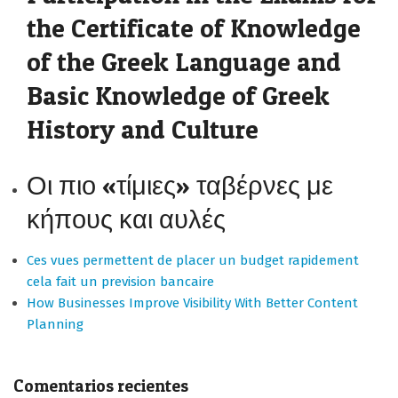
the Certificate of Knowledge
of the Greek Language and
Basic Knowledge of Greek
History and Culture
Οι πιο «τίμιες» ταβέρνες με
κήπους και αυλές
Ces vues permettent de placer un budget rapidement
cela fait un prevision bancaire
How Businesses Improve Visibility With Better Content
Planning
Comentarios recientes