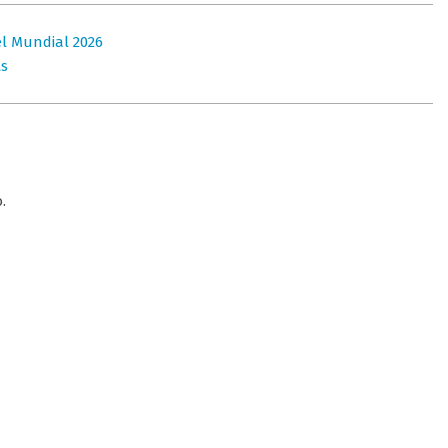
el Mundial 2026
ts
.