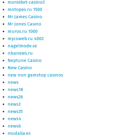
monixbet-casino3
motopes.ru 1500
Mr James Casino
Mr Jones Casino
muros.ru 1000
mycoweb.ru 4002
nagelmode.se
nbanews.ru
Neptune Casino
New Casino
new non gamstop casinos
news
news18
news26
news3
news35
news4
news6
niudalia.es