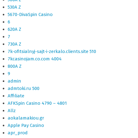
530A Z
5670-DivaSpin Casino
6
620A Z
7
730A Z
7k-ofitsialnyj-sajt-i-zerkalo.clients.site 510
7kcasinojam.co.com 4004
800A Z
9
admin
admtoki.ru 500
Affiliate
AFKSpin Casino 4790 – 4801
Allz
aokalamakiou.gr
Apple Pay Casino
apr_prod