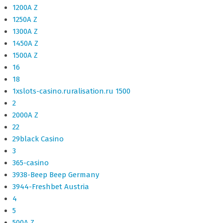
1200A Z
1250A Z
1300A Z
1450A Z
1500A Z
16
18
1xslots-casino.ruralisation.ru 1500
2
2000A Z
22
29black Casino
3
365-casino
3938-Beep Beep Germany
3944-Freshbet Austria
4
5
500A Z