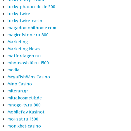
lucky-pharao-de.de 500
lucky-twice
lucky-twice-casin
magadomobilhome.com
magicofstone.ru 800
Marketing
Marketing News
matfordagen.nu
mbousosh10.ru 1500
media
MegaFishWins Casino
Mino Casino
miteran.gr
mitrakosmetik.de
mnogo-tv.ru 800
MobilePay Kasinot
moi-sat.ru 1500
monixbet-casino