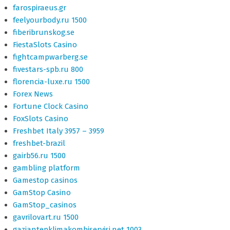
farospiraeus.gr
feelyourbody.ru 1500
fiberibrunskog.se
FiestaSlots Casino
fightcampwarberg.se
fivestars-spb.ru 800
florencia-luxe.ru 1500
Forex News
Fortune Clock Casino
FoxSlots Casino
Freshbet Italy 3957 – 3959
freshbet-brazil
gairb56.ru 1500
gambling platform
Gamestop casinos
GamStop Casino
GamStop_casinos
gavrilovart.ru 1500
gaziantepklimakombiservisi.net 1003