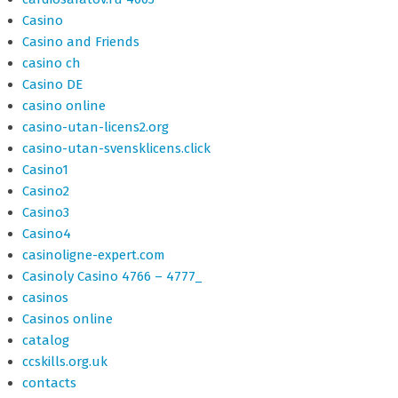
Casino
Casino and Friends
casino ch
Casino DE
casino online
casino-utan-licens2.org
casino-utan-svensklicens.click
Casino1
Casino2
Casino3
Casino4
casinoligne-expert.com
Casinoly Casino 4766 – 4777_
casinos
Casinos online
catalog
ccskills.org.uk
contacts