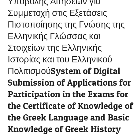
Υποβολής Αιτήσεων για
Συμμετοχή στις Εξετάσεις
Πιστοποίησης της Γνώσης της
Ελληνικής Γλώσσας και
Στοιχείων της Ελληνικής
Ιστορίας και του Ελληνικού
ΠολιτισμούSystem of Digital
Submission of Applications for
Participation in the Exams for
the Certificate of Knowledge of
the Greek Language and Basic
Knowledge of Greek History