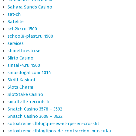
Sahara Sands Casino
sat-ch
Satelite
sch2kr.ru 1500
school8-plast.ru 1500
services
shinethresto.se
Siirto Casino
sintai74.ru 1500
siriusdogal.com 1014
Skrill Kasinot
Slots Charm
SlotStake Casino
smallville-records.fr
Snatch Casino 3578 – 3592
Snatch Casino 3608 – 3622
sotoxtreme.clblogque-es-el-rpe-en-crossfit
sotoxtreme.clblogtipos-de-contraccion-muscular