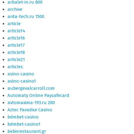
arbalet-in.ru 800
archive
arda-tech.ru 1500
article
article14
article16
article17
article18
article21
articles
asino-casino
asino-casino1
aubergevalcarroll.com
Automaty Online Paysafecard
avtomaxima-193.ru 200
Aztec Paradise Casino
bdmbet-casino
bdmbet-casino1
bebisrestaurant.gr