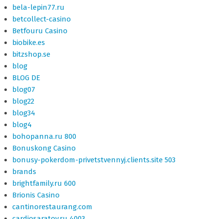
bela-lepin77.ru
betcollect-casino
Betfouru Casino
biobike.es
bitzshop.se
blog
BLOG DE
blog07
blog22
blog34
blog4
bohopanna.ru 800
Bonuskong Casino
bonusy-pokerdom-privetstvennyj.clients.site 503
brands
brightfamily.ru 600
Brionis Casino
cantinorestaurang.com
cardiosaratov.ru 4003