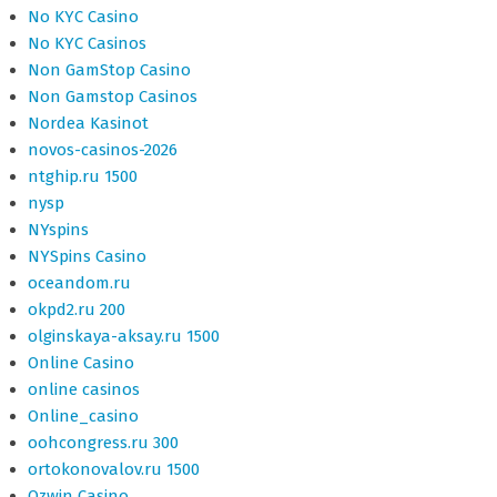
No KYC Casino
No KYC Casinos
Non GamStop Casino
Non Gamstop Casinos
Nordea Kasinot
novos-casinos-2026
ntghip.ru 1500
nysp
NYspins
NYSpins Casino
oceandom.ru
okpd2.ru 200
olginskaya-aksay.ru 1500
Online Casino
online casinos
Online_casino
oohcongress.ru 300
ortokonovalov.ru 1500
Ozwin Casino