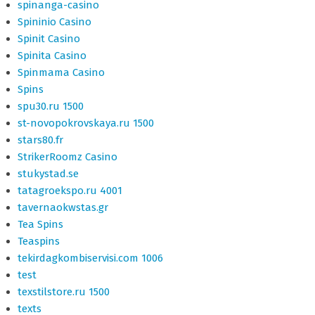
spinanga-casino
Spininio Casino
Spinit Casino
Spinita Casino
Spinmama Casino
Spins
spu30.ru 1500
st-novopokrovskaya.ru 1500
stars80.fr
StrikerRoomz Casino
stukystad.se
tatagroekspo.ru 4001
tavernaokwstas.gr
Tea Spins
Teaspins
tekirdagkombiservisi.com 1006
test
texstilstore.ru 1500
texts