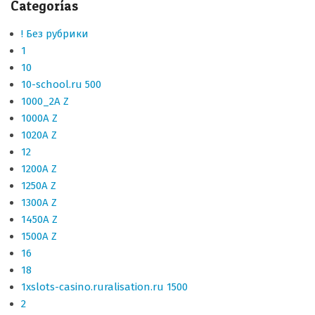
Categorías
! Без рубрики
1
10
10-school.ru 500
1000_2A Z
1000A Z
1020A Z
12
1200A Z
1250A Z
1300A Z
1450A Z
1500A Z
16
18
1xslots-casino.ruralisation.ru 1500
2