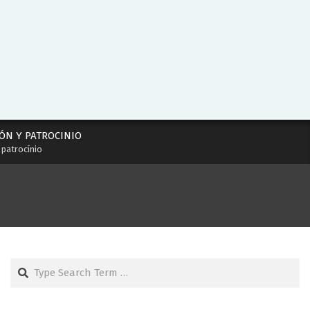
ÓN Y PATROCINIO
 patrocínio
Search