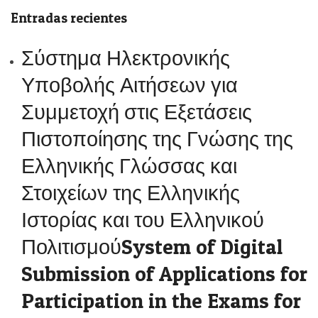
Entradas recientes
Σύστημα Ηλεκτρονικής
Υποβολής Αιτήσεων για
Συμμετοχή στις Εξετάσεις
Πιστοποίησης της Γνώσης της
Ελληνικής Γλώσσας και
Στοιχείων της Ελληνικής
Ιστορίας και του Ελληνικού
ΠολιτισμούSystem of Digital
Submission of Applications for
Participation in the Exams for