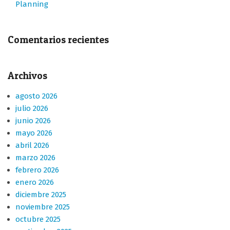
Planning
Comentarios recientes
Archivos
agosto 2026
julio 2026
junio 2026
mayo 2026
abril 2026
marzo 2026
febrero 2026
enero 2026
diciembre 2025
noviembre 2025
octubre 2025