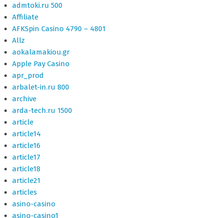
admtoki.ru 500
Affiliate
AFKSpin Casino 4790 – 4801
Allz
aokalamakiou.gr
Apple Pay Casino
apr_prod
arbalet-in.ru 800
archive
arda-tech.ru 1500
article
article14
article16
article17
article18
article21
articles
asino-casino
asino-casino1