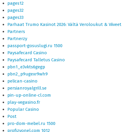
pages12
pages32
pages33
Parhaat Trumo Kasinot 2026: Vältä Veroloukut & Viiveet
Partners
Partnerzy
passport-gosuslugi.ru 1500
Paysafecard Casino
Paysafecard Talletus Casino
pbn1_e3vkts6gegp
pbn2_p9ugexr9wh9
pelican-casino
persianroyalgrill.se
pin-up-online-cl.com
play-vegasino.fr
Popular Casino
Post
pro-dom-mebel.ru 1500
profizyonel.com 1012