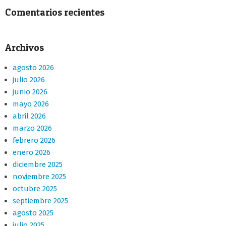
Comentarios recientes
Archivos
agosto 2026
julio 2026
junio 2026
mayo 2026
abril 2026
marzo 2026
febrero 2026
enero 2026
diciembre 2025
noviembre 2025
octubre 2025
septiembre 2025
agosto 2025
julio 2025