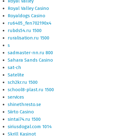
Royal Valley
Royal Valley Casino
Royaldogs Casino
ru6405_fen702190x4
rubds54.ru 1500
ruralisation.ru 1500
s
sadmaster-nn.ru 800
Sahara Sands Casino
sat-ch
Satelite
sch2kr.ru 1500
school8-plast.ru 1500
services
shinethresto.se
Siirto Casino
sintai74.ru 1500
siriusdogal.com 1014
Skrill Kasinot