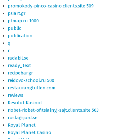
promokody-pinco-casino.clients.site 509
psiart.gr
ptmap.ru 1000
public
publication
q
r
radabil.se
ready_text
recipebar.gr
reidovo-school.ru 500
restaurangtullen.com
reviews
Revolut Kasinot
riobet-riobet-ofitsialnyj-sajt.clients.site 503
roslagsjord.se
Royal Planet
Royal Planet Casino