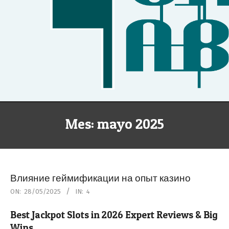
Secondary
Mes:
mayo 2025
Navigation
Menu
Влияние геймификации на опыт казино
2025-
ON:
28/05/2025
IN:
4
05-
Best Jackpot Slots in 2026 Expert Reviews & Big
28
Wins