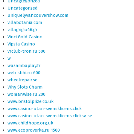
Uncagtegorized
Uncategorized
uniquelyvancouvershow.com
villabotania.com
villagrigio46.gr
Vinci Gold Casino
Vipsta Casino
vrclub-tron.ru 500
w
wazambaplay.fr
web-stihi.ru 600
wheelrepair.se
Why Slots Charm
womanwise.ru 200
www.bristolprize.co.uk
www.casino-utan-svensklicens.click
www.casino-utan-svensklicens.clicksv-se
www.childhope.org.uk
www.ecoproverka.ru 1500