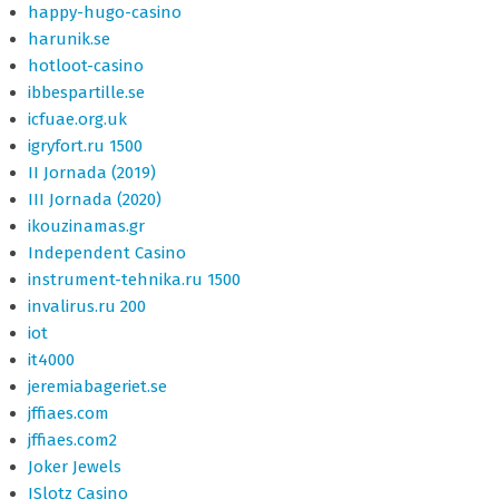
happy-hugo-casino
harunik.se
hotloot-casino
ibbespartille.se
icfuae.org.uk
igryfort.ru 1500
II Jornada (2019)
III Jornada (2020)
ikouzinamas.gr
Independent Casino
instrument-tehnika.ru 1500
invalirus.ru 200
iot
it4000
jeremiabageriet.se
jffiaes.com
jffiaes.com2
Joker Jewels
JSlotz Casino