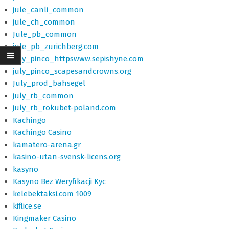
jule_canli_common
jule_ch_common
Jule_pb_common
jule_pb_zurichberg.com
july_pinco_httpswww.sepishyne.com
july_pinco_scapesandcrowns.org
July_prod_bahsegel
july_rb_common
july_rb_rokubet-poland.com
Kachingo
Kachingo Casino
kamatero-arena.gr
kasino-utan-svensk-licens.org
kasyno
Kasyno Bez Weryfikacji Kyc
kelebektaksi.com 1009
kiflice.se
Kingmaker Casino