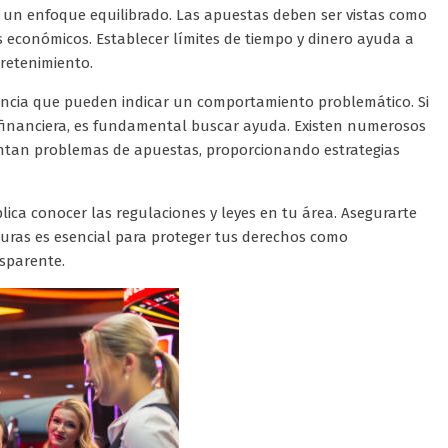
 un enfoque equilibrado. Las apuestas deben ser vistas como
 económicos. Establecer límites de tiempo y dinero ayuda a
retenimiento.
encia que pueden indicar un comportamiento problemático. Si
 financiera, es fundamental buscar ayuda. Existen numerosos
entan problemas de apuestas, proporcionando estrategias
ca conocer las regulaciones y leyes en tu área. Asegurarte
guras es esencial para proteger tus derechos como
nsparente.