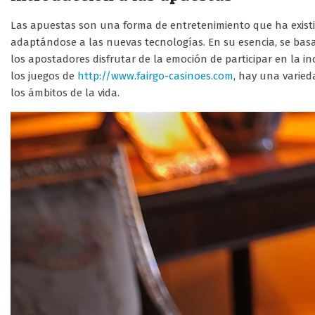
Las apuestas son una forma de entretenimiento que ha existid
adaptándose a las nuevas tecnologías. En su esencia, se basa
los apostadores disfrutar de la emoción de participar en la 
los juegos de
http://www.fairgo-casinoes.com
, hay una varied
los ámbitos de la vida.