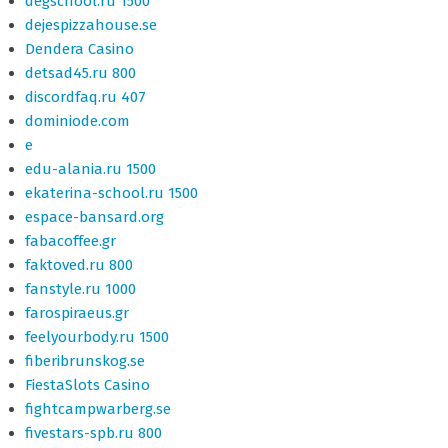
degschool.ru 1500
dejespizzahouse.se
Dendera Casino
detsad45.ru 800
discordfaq.ru 407
dominiode.com
e
edu-alania.ru 1500
ekaterina-school.ru 1500
espace-bansard.org
fabacoffee.gr
faktoved.ru 800
fanstyle.ru 1000
farospiraeus.gr
feelyourbody.ru 1500
fiberibrunskog.se
FiestaSlots Casino
fightcampwarberg.se
fivestars-spb.ru 800