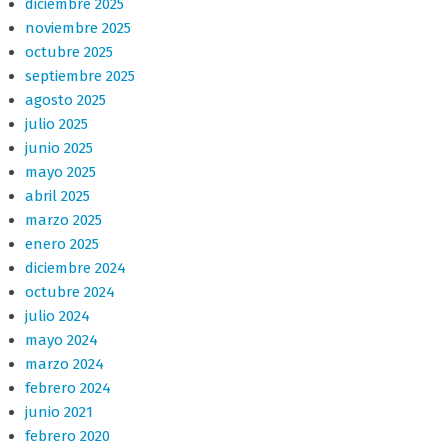
diciembre 2025
noviembre 2025
octubre 2025
septiembre 2025
agosto 2025
julio 2025
junio 2025
mayo 2025
abril 2025
marzo 2025
enero 2025
diciembre 2024
octubre 2024
julio 2024
mayo 2024
marzo 2024
febrero 2024
junio 2021
febrero 2020