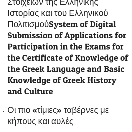
Στοιχείων της Ελληνικής
Ιστορίας και του Ελληνικού
ΠολιτισμούSystem of Digital
Submission of Applications for
Participation in the Exams for
the Certificate of Knowledge of
the Greek Language and Basic
Knowledge of Greek History
and Culture
Οι πιο «τίμιες» ταβέρνες με
κήπους και αυλές