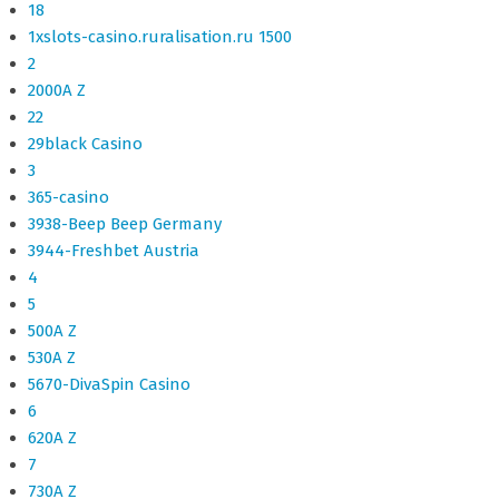
18
1xslots-casino.ruralisation.ru 1500
2
2000A Z
22
29black Casino
3
365-casino
3938-Beep Beep Germany
3944-Freshbet Austria
4
5
500A Z
530A Z
5670-DivaSpin Casino
6
620A Z
7
730A Z