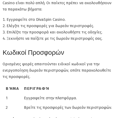
Casino είναι πολύ απλή. Οι παίκτες πρέπει να ακολουθήσουν
τα παρακάτω βήματα:
Εγγραφείτε στο DivaSpin Casino.
Ελέγξτε τις προσφορές για δωρεάν περιστροφές.
Επιλέξτε την προσφορά και ακολουθήστε τις οδηγίες.
Ξεκινήστε να παίζετε με τις δωρεάν περιστροφές σας.
Κωδικοί Προσφορών
Ορισμένες φορές απαιτούνται ειδικοί κωδικοί για την
ενεργοποίηση δωρεάν περιστροφών, οπότε παρακολουθείτε
τις προσφορές.
ΒΉΜΑ
ΠΕΡΙΓΡΑΦΉ
1
Εγγραφείτε στην πλατφόρμα.
2
Βρείτε τις προσφορές των δωρεάν περιστροφών.