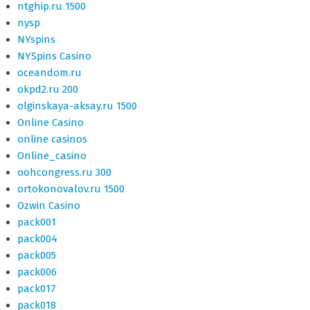
ntghip.ru 1500
nysp
NYspins
NYSpins Casino
oceandom.ru
okpd2.ru 200
olginskaya-aksay.ru 1500
Online Casino
online casinos
Online_casino
oohcongress.ru 300
ortokonovalov.ru 1500
Ozwin Casino
pack001
pack004
pack005
pack006
pack017
pack018