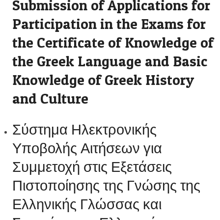
Submission of Applications for
Participation in the Exams for
the Certificate of Knowledge of
the Greek Language and Basic
Knowledge of Greek History
and Culture
Σύστημα Ηλεκτρονικής
Υποβολής Αιτήσεων για
Συμμετοχή στις Εξετάσεις
Πιστοποίησης της Γνώσης της
Ελληνικής Γλώσσας και