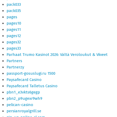
pack033
pack035
pages
pages10
pages11
pages12
pages32
pages33
Parhaat Trumo Kasinot 2026: Vältä Veroloukut & Viiveet
Partners
Partnerzy
passport-gosuslugi.ru 1500
Paysafecard Casino
Paysafecard Talletus Casino
pbn1_e3vkts6gegp
pbn2_p9ugexr9wh9
pelican-casino
persianroyalgrill.se