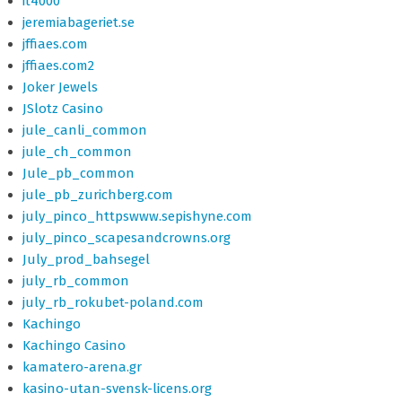
it4000
jeremiabageriet.se
jffiaes.com
jffiaes.com2
Joker Jewels
JSlotz Casino
jule_canli_common
jule_ch_common
Jule_pb_common
jule_pb_zurichberg.com
july_pinco_httpswww.sepishyne.com
july_pinco_scapesandcrowns.org
July_prod_bahsegel
july_rb_common
july_rb_rokubet-poland.com
Kachingo
Kachingo Casino
kamatero-arena.gr
kasino-utan-svensk-licens.org