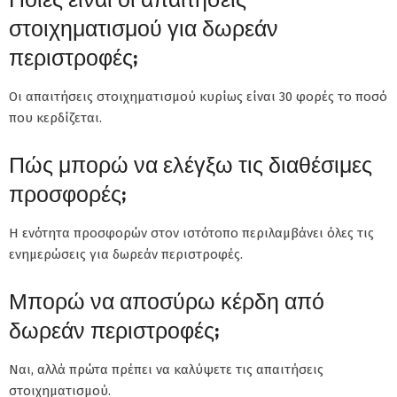
στοιχηματισμού για δωρεάν
περιστροφές;
Οι απαιτήσεις στοιχηματισμού κυρίως είναι 30 φορές το ποσό
που κερδίζεται.
Πώς μπορώ να ελέγξω τις διαθέσιμες
προσφορές;
Η ενότητα προσφορών στον ιστότοπο περιλαμβάνει όλες τις
ενημερώσεις για δωρεάν περιστροφές.
Μπορώ να αποσύρω κέρδη από
δωρεάν περιστροφές;
Ναι, αλλά πρώτα πρέπει να καλύψετε τις απαιτήσεις
στοιχηματισμού.