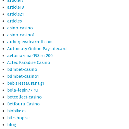
article17
article18
article21
articles
asino-casino
asino-casino1
aubergevalcarroll.com
Automaty Online Paysafecard
avtomaxima-193.ru 200
Aztec Paradise Casino
bdmbet-casino
bdmbet-casino1
bebisrestaurant.gr
bela-lepin77.ru
betcollect-casino
Betfouru Casino
biobike.es
bitzshop.se
blog