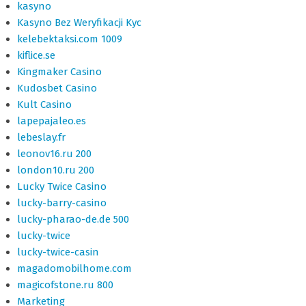
kasyno
Kasyno Bez Weryfikacji Kyc
kelebektaksi.com 1009
kiflice.se
Kingmaker Casino
Kudosbet Casino
Kult Casino
lapepajaleo.es
lebeslay.fr
leonov16.ru 200
london10.ru 200
Lucky Twice Casino
lucky-barry-casino
lucky-pharao-de.de 500
lucky-twice
lucky-twice-casin
magadomobilhome.com
magicofstone.ru 800
Marketing