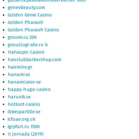
genevbeauty.com
Golden Genie Casino
Golden Pharaoh
Golden Pharaoh Casino
gossmi.ru 200
gosuslugi-site.ru b
Hahaspin Casino
hairclubbarbershop.com
hairmine.gr
hanami.se
hanami.sesv-se
happy-hugo-casino
harunik.se
hotloot-casino
ibbespartille.se
icfuae.org.uk
igryfort.ru 1500
II Jornada (2019)