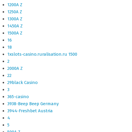
1200A Z
1250A Z
1300A Z
1450A Z
1500A Z
16
18
1xslots-casino.ruralisation.ru 1500
2
2000A Z
22
29black Casino
3
365-casino
3938-Beep Beep Germany
3944-Freshbet Austria
4
5
500A Z