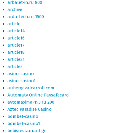
arbalet-in.ru 800
archive
arda-tech.ru 1500
article
article14
article16
article17
article18
article21
articles
asino-casino
asino-casino1
aubergevalcarroll.com
Automaty Online Paysafecard
avtomaxima-193.ru 200
Aztec Paradise Casino
bdmbet-casino
bdmbet-casino1
bebisrestaurant.gr