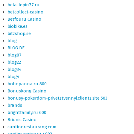
bela-lepin77.ru
betcollect-casino
Betfouru Casino
biobike.es
bitzshop.se
blog
BLOG DE
blog07
blog22
blog34
blog4
bohopanna.ru 800
Bonuskong Casino
bonusy-pokerdom-privetstvennyj.clients.site 503
brands
brightfamily.ru 600
Brionis Casino
cantinorestaurang.com
cardiosaratov.ru 4003