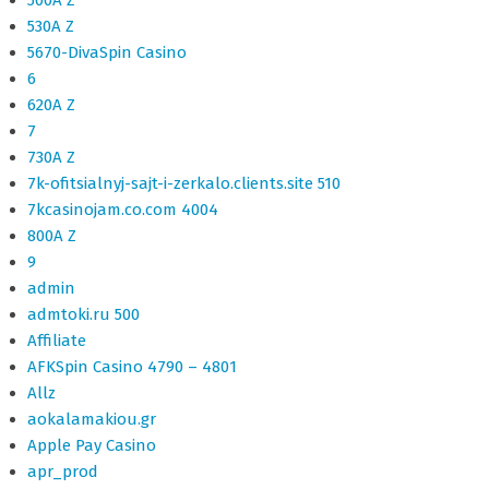
530A Z
5670-DivaSpin Casino
6
620A Z
7
730A Z
7k-ofitsialnyj-sajt-i-zerkalo.clients.site 510
7kcasinojam.co.com 4004
800A Z
9
admin
admtoki.ru 500
Affiliate
AFKSpin Casino 4790 – 4801
Allz
aokalamakiou.gr
Apple Pay Casino
apr_prod