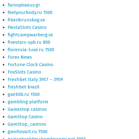
farospiraeus.gr
feelyourbody.ru 1500
fiberibrunskog.se
FiestaSlots Casino
fightcampwarberg.se
fivestars-spb.ru 800
florencia-luxe.ru 1500
Forex News
Fortune Clock Casino
FoxSlots Casino
Freshbet Italy 3957 – 3959
freshbet-brazil
gairb56.ru 1500
gambling platform
Gamestop casinos
GamStop Casino
GamStop_casinos
gavrilovart.ru 1500
gaziantepklimakombiservisi.net 1003