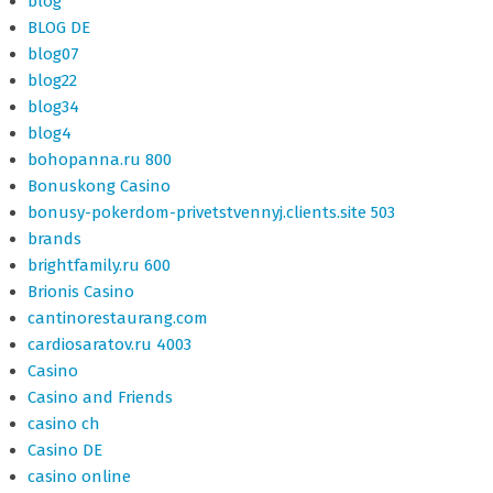
blog
BLOG DE
blog07
blog22
blog34
blog4
bohopanna.ru 800
Bonuskong Casino
bonusy-pokerdom-privetstvennyj.clients.site 503
brands
brightfamily.ru 600
Brionis Casino
cantinorestaurang.com
cardiosaratov.ru 4003
Casino
Casino and Friends
casino ch
Casino DE
casino online