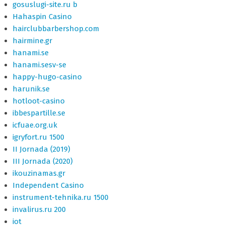
gosuslugi-site.ru b
Hahaspin Casino
hairclubbarbershop.com
hairmine.gr
hanami.se
hanami.sesv-se
happy-hugo-casino
harunik.se
hotloot-casino
ibbespartille.se
icfuae.org.uk
igryfort.ru 1500
II Jornada (2019)
III Jornada (2020)
ikouzinamas.gr
Independent Casino
instrument-tehnika.ru 1500
invalirus.ru 200
iot