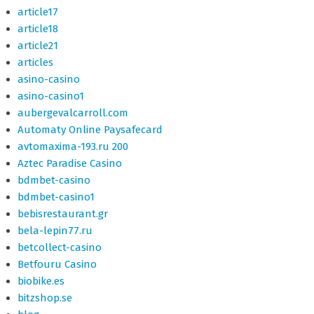
article17
article18
article21
articles
asino-casino
asino-casino1
aubergevalcarroll.com
Automaty Online Paysafecard
avtomaxima-193.ru 200
Aztec Paradise Casino
bdmbet-casino
bdmbet-casino1
bebisrestaurant.gr
bela-lepin77.ru
betcollect-casino
Betfouru Casino
biobike.es
bitzshop.se