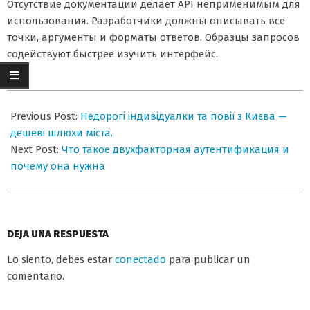
Отсутствие документации делает API неприменимым для
использования. Разработчики должны описывать все
точки, аргументы и форматы ответов. Образцы запросов
содействуют быстрее изучить интерфейс.
2026-
07-
Previous Post:
Недорогі індивідуалки та повії з Києва —
07
дешеві шлюхи міста.
Next Post:
Что такое двухфакторная аутентификация и
почему она нужна
DEJA UNA RESPUESTA
Lo siento, debes estar
conectado
para publicar un
comentario.