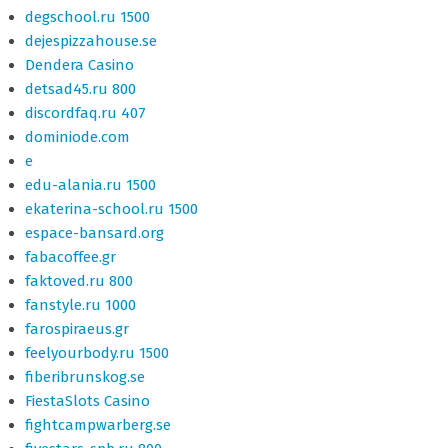
degschool.ru 1500
dejespizzahouse.se
Dendera Casino
detsad45.ru 800
discordfaq.ru 407
dominiode.com
e
edu-alania.ru 1500
ekaterina-school.ru 1500
espace-bansard.org
fabacoffee.gr
faktoved.ru 800
fanstyle.ru 1000
farospiraeus.gr
feelyourbody.ru 1500
fiberibrunskog.se
FiestaSlots Casino
fightcampwarberg.se