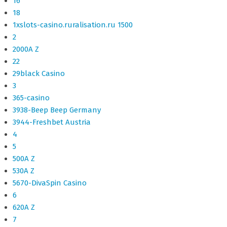
16
18
1xslots-casino.ruralisation.ru 1500
2
2000A Z
22
29black Casino
3
365-casino
3938-Beep Beep Germany
3944-Freshbet Austria
4
5
500A Z
530A Z
5670-DivaSpin Casino
6
620A Z
7