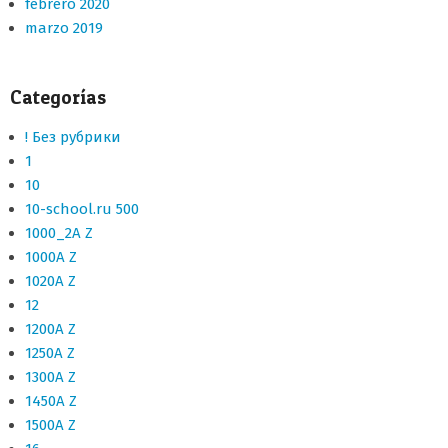
febrero 2020
marzo 2019
Categorías
! Без рубрики
1
10
10-school.ru 500
1000_2A Z
1000A Z
1020A Z
12
1200A Z
1250A Z
1300A Z
1450A Z
1500A Z