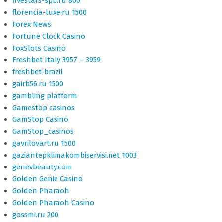
fivestars-spb.ru 800
florencia-luxe.ru 1500
Forex News
Fortune Clock Casino
FoxSlots Casino
Freshbet Italy 3957 – 3959
freshbet-brazil
gairb56.ru 1500
gambling platform
Gamestop casinos
GamStop Casino
GamStop_casinos
gavrilovart.ru 1500
gaziantepklimakombiservisi.net 1003
genevbeauty.com
Golden Genie Casino
Golden Pharaoh
Golden Pharaoh Casino
gossmi.ru 200