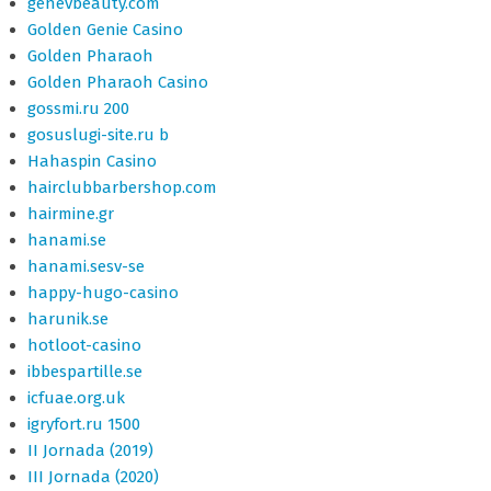
genevbeauty.com
Golden Genie Casino
Golden Pharaoh
Golden Pharaoh Casino
gossmi.ru 200
gosuslugi-site.ru b
Hahaspin Casino
hairclubbarbershop.com
hairmine.gr
hanami.se
hanami.sesv-se
happy-hugo-casino
harunik.se
hotloot-casino
ibbespartille.se
icfuae.org.uk
igryfort.ru 1500
II Jornada (2019)
III Jornada (2020)