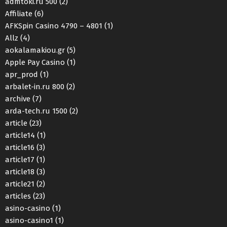
admtoki.ru 500
(2)
Affiliate
(6)
AFKSpin Casino 4790 – 4801
(1)
Allz
(4)
aokalamakiou.gr
(5)
Apple Pay Casino
(1)
apr_prod
(1)
arbalet-in.ru 800
(2)
archive
(7)
arda-tech.ru 1500
(2)
article
(23)
article14
(1)
article16
(3)
article17
(1)
article18
(3)
article21
(2)
articles
(23)
asino-casino
(1)
asino-casino1
(1)