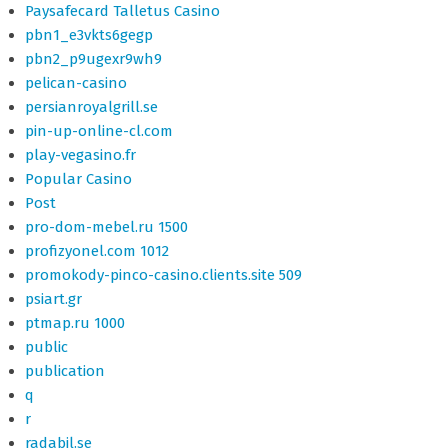
Paysafecard Talletus Casino
pbn1_e3vkts6gegp
pbn2_p9ugexr9wh9
pelican-casino
persianroyalgrill.se
pin-up-online-cl.com
play-vegasino.fr
Popular Casino
Post
pro-dom-mebel.ru 1500
profizyonel.com 1012
promokody-pinco-casino.clients.site 509
psiart.gr
ptmap.ru 1000
public
publication
q
r
radabil.se