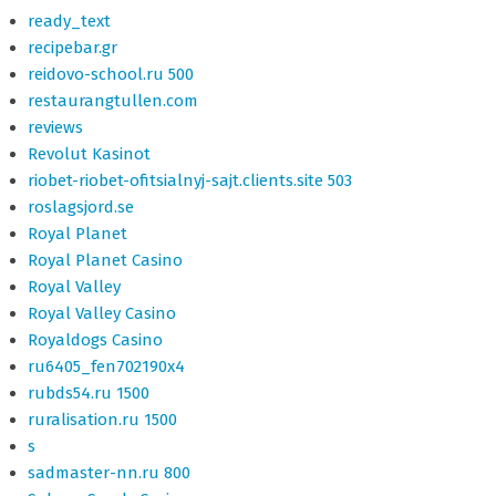
ready_text
recipebar.gr
reidovo-school.ru 500
restaurangtullen.com
reviews
Revolut Kasinot
riobet-riobet-ofitsialnyj-sajt.clients.site 503
roslagsjord.se
Royal Planet
Royal Planet Casino
Royal Valley
Royal Valley Casino
Royaldogs Casino
ru6405_fen702190x4
rubds54.ru 1500
ruralisation.ru 1500
s
sadmaster-nn.ru 800