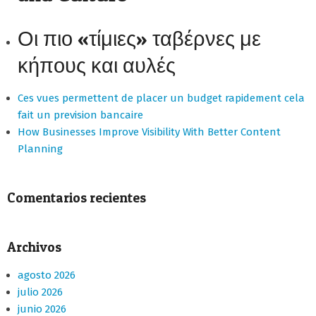
Οι πιο «τίμιες» ταβέρνες με
κήπους και αυλές
Ces vues permettent de placer un budget rapidement cela
fait un prevision bancaire
How Businesses Improve Visibility With Better Content
Planning
Comentarios recientes
Archivos
agosto 2026
julio 2026
junio 2026