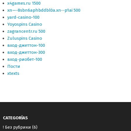
x4games.ru 1500
xn—-8sbn6aphbddbl0a.xn--p1ai 500
yard-casino-100
Yoyospins Casino
zagrancentr.ru 500
Zuluspins Casino
вход-джеттон-100
вход-джеттон-300
вход-риобет-100
Пости
хtexts
CATEGORÍAS
! Без рубрики
(6)