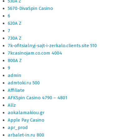
530A Z
5670-DivaSpin Casino
6
620A Z
7
730A Z
7k-ofitsialnyj-sajt-i-zerkalo.clients.site 510
7kcasinojam.co.com 4004
800A Z
9
admin
admtoki.ru 500
Affiliate
AFKSpin Casino 4790 – 4801
Allz
aokalamakiou.gr
Apple Pay Casino
apr_prod
arbalet-in.ru 800