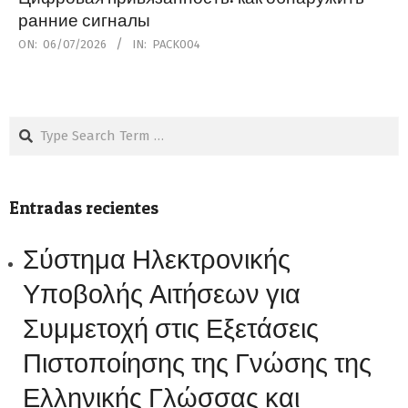
ранние сигналы
2026-
ON:
06/07/2026
IN:
PACK004
07-
06
Search
Entradas recientes
Σύστημα Ηλεκτρονικής
Υποβολής Αιτήσεων για
Συμμετοχή στις Εξετάσεις
Πιστοποίησης της Γνώσης της
Ελληνικής Γλώσσας και