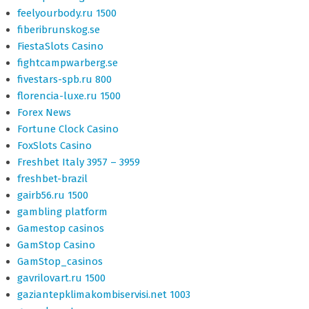
feelyourbody.ru 1500
fiberibrunskog.se
FiestaSlots Casino
fightcampwarberg.se
fivestars-spb.ru 800
florencia-luxe.ru 1500
Forex News
Fortune Clock Casino
FoxSlots Casino
Freshbet Italy 3957 – 3959
freshbet-brazil
gairb56.ru 1500
gambling platform
Gamestop casinos
GamStop Casino
GamStop_casinos
gavrilovart.ru 1500
gaziantepklimakombiservisi.net 1003