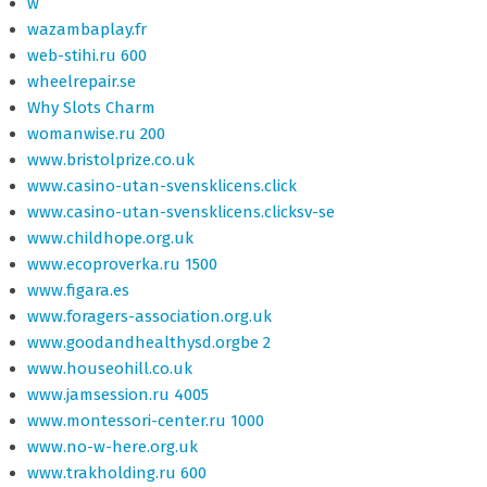
w
wazambaplay.fr
web-stihi.ru 600
wheelrepair.se
Why Slots Charm
womanwise.ru 200
www.bristolprize.co.uk
www.casino-utan-svensklicens.click
www.casino-utan-svensklicens.clicksv-se
www.childhope.org.uk
www.ecoproverka.ru 1500
www.figara.es
www.foragers-association.org.uk
www.goodandhealthysd.orgbe 2
www.houseohill.co.uk
www.jamsession.ru 4005
www.montessori-center.ru 1000
www.no-w-here.org.uk
www.trakholding.ru 600