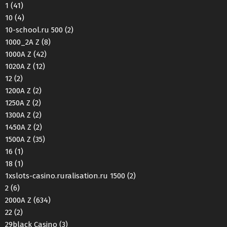
1
(41)
10
(4)
10-school.ru 500
(2)
1000_2A Z
(8)
1000A Z
(42)
1020A Z
(12)
12
(2)
1200A Z
(2)
1250A Z
(2)
1300A Z
(2)
1450A Z
(2)
1500A Z
(35)
16
(1)
18
(1)
1xslots-casino.ruralisation.ru 1500
(2)
2
(6)
2000A Z
(634)
22
(2)
29black Casino
(3)