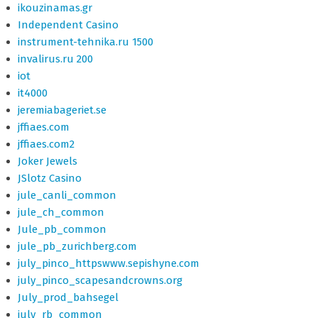
ikouzinamas.gr
Independent Casino
instrument-tehnika.ru 1500
invalirus.ru 200
iot
it4000
jeremiabageriet.se
jffiaes.com
jffiaes.com2
Joker Jewels
JSlotz Casino
jule_canli_common
jule_ch_common
Jule_pb_common
jule_pb_zurichberg.com
july_pinco_httpswww.sepishyne.com
july_pinco_scapesandcrowns.org
July_prod_bahsegel
july_rb_common