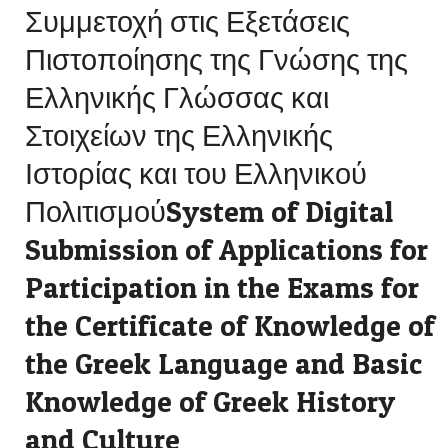
Συμμετοχή στις Εξετάσεις
Πιστοποίησης της Γνώσης της
Ελληνικής Γλώσσας και
Στοιχείων της Ελληνικής
Ιστορίας και του Ελληνικού
ΠολιτισμούSystem of Digital
Submission of Applications for
Participation in the Exams for
the Certificate of Knowledge of
the Greek Language and Basic
Knowledge of Greek History
and Culture