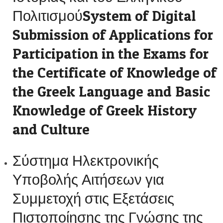
e
ΠολιτισμούSystem of Digital
n
Submission of Applications for
t
Participation in the Exams for
r
the Certificate of Knowledge of
a
the Greek Language and Basic
d
Knowledge of Greek History
a
and Culture
s
Σύστημα Ηλεκτρονικής
Υποβολής Αιτήσεων για
Συμμετοχή στις Εξετάσεις
Πιστοποίησης της Γνώσης της