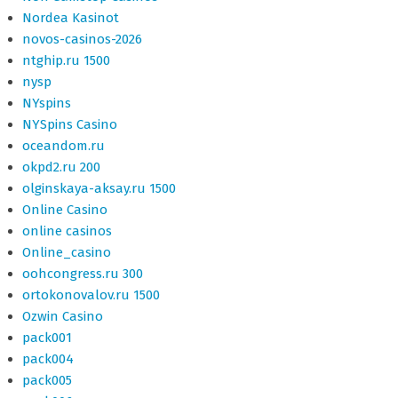
Nordea Kasinot
novos-casinos-2026
ntghip.ru 1500
nysp
NYspins
NYSpins Casino
oceandom.ru
okpd2.ru 200
olginskaya-aksay.ru 1500
Online Casino
online casinos
Online_casino
oohcongress.ru 300
ortokonovalov.ru 1500
Ozwin Casino
pack001
pack004
pack005