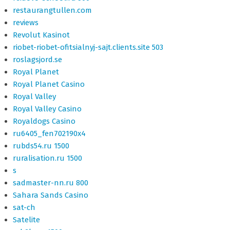
restaurangtullen.com
reviews
Revolut Kasinot
riobet-riobet-ofitsialnyj-sajt.clients.site 503
roslagsjord.se
Royal Planet
Royal Planet Casino
Royal Valley
Royal Valley Casino
Royaldogs Casino
ru6405_fen702190x4
rubds54.ru 1500
ruralisation.ru 1500
s
sadmaster-nn.ru 800
Sahara Sands Casino
sat-ch
Satelite