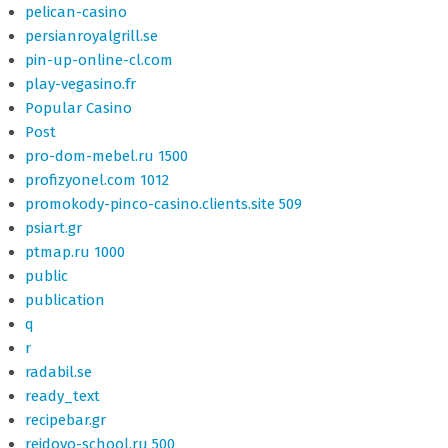
pelican-casino
persianroyalgrill.se
pin-up-online-cl.com
play-vegasino.fr
Popular Casino
Post
pro-dom-mebel.ru 1500
profizyonel.com 1012
promokody-pinco-casino.clients.site 509
psiart.gr
ptmap.ru 1000
public
publication
q
r
radabil.se
ready_text
recipebar.gr
reidovo-school.ru 500