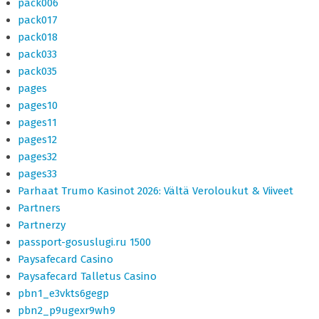
pack006
pack017
pack018
pack033
pack035
pages
pages10
pages11
pages12
pages32
pages33
Parhaat Trumo Kasinot 2026: Vältä Veroloukut & Viiveet
Partners
Partnerzy
passport-gosuslugi.ru 1500
Paysafecard Casino
Paysafecard Talletus Casino
pbn1_e3vkts6gegp
pbn2_p9ugexr9wh9