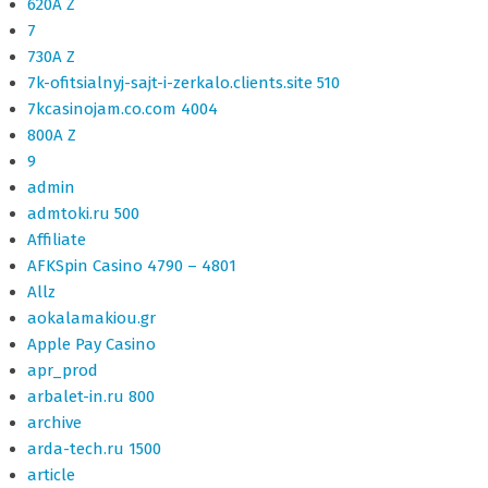
620A Z
7
730A Z
7k-ofitsialnyj-sajt-i-zerkalo.clients.site 510
7kcasinojam.co.com 4004
800A Z
9
admin
admtoki.ru 500
Affiliate
AFKSpin Casino 4790 – 4801
Allz
aokalamakiou.gr
Apple Pay Casino
apr_prod
arbalet-in.ru 800
archive
arda-tech.ru 1500
article