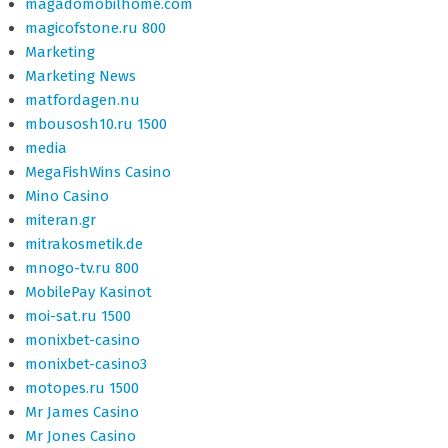
magadomobilhome.com
magicofstone.ru 800
Marketing
Marketing News
matfordagen.nu
mbousosh10.ru 1500
media
MegaFishWins Casino
Mino Casino
miteran.gr
mitrakosmetik.de
mnogo-tv.ru 800
MobilePay Kasinot
moi-sat.ru 1500
monixbet-casino
monixbet-casino3
motopes.ru 1500
Mr James Casino
Mr Jones Casino