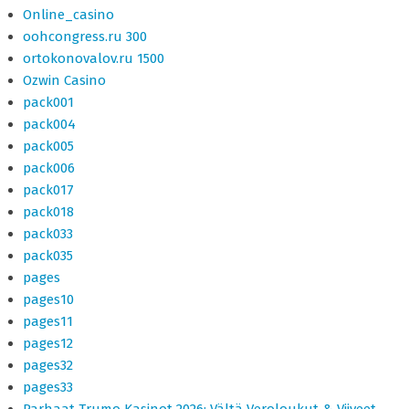
Online_casino
oohcongress.ru 300
ortokonovalov.ru 1500
Ozwin Casino
pack001
pack004
pack005
pack006
pack017
pack018
pack033
pack035
pages
pages10
pages11
pages12
pages32
pages33
Parhaat Trumo Kasinot 2026: Vältä Veroloukut & Viiveet