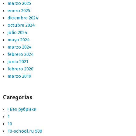
marzo 2025
enero 2025
diciembre 2024
octubre 2024
julio 2024
mayo 2024
marzo 2024
febrero 2024
junio 2021
febrero 2020
marzo 2019
Categorías
! Без рубрики
1
10
10-school.ru 500