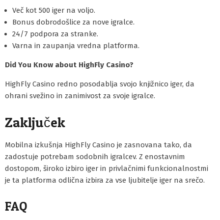
Več kot 500 iger na voljo.
Bonus dobrodošlice za nove igralce.
24/7 podpora za stranke.
Varna in zaupanja vredna platforma.
Did You Know about HighFly Casino?
HighFly Casino redno posodablja svojo knjižnico iger, da
ohrani svežino in zanimivost za svoje igralce.
Zaključek
Mobilna izkušnja HighFly Casino je zasnovana tako, da
zadostuje potrebam sodobnih igralcev. Z enostavnim
dostopom, široko izbiro iger in privlačnimi funkcionalnostmi
je ta platforma odlična izbira za vse ljubitelje iger na srečo.
FAQ