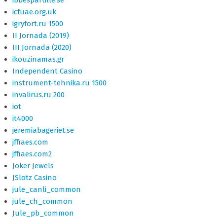
icfuae.org.uk
igryfort.ru 1500
II Jornada (2019)
III Jornada (2020)
ikouzinamas.gr
Independent Casino
instrument-tehnika.ru 1500
invalirus.ru 200
iot
it4000
jeremiabageriet.se
jffiaes.com
jffiaes.com2
Joker Jewels
JSlotz Casino
jule_canli_common
jule_ch_common
Jule_pb_common