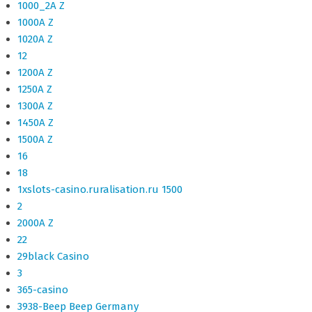
1000_2A Z
1000A Z
1020A Z
12
1200A Z
1250A Z
1300A Z
1450A Z
1500A Z
16
18
1xslots-casino.ruralisation.ru 1500
2
2000A Z
22
29black Casino
3
365-casino
3938-Beep Beep Germany