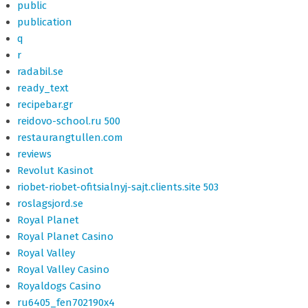
public
publication
q
r
radabil.se
ready_text
recipebar.gr
reidovo-school.ru 500
restaurangtullen.com
reviews
Revolut Kasinot
riobet-riobet-ofitsialnyj-sajt.clients.site 503
roslagsjord.se
Royal Planet
Royal Planet Casino
Royal Valley
Royal Valley Casino
Royaldogs Casino
ru6405_fen702190x4