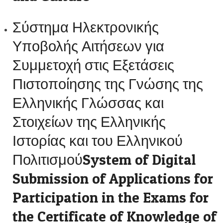
Σύστημα Ηλεκτρονικής
Υποβολής Αιτήσεων για
Συμμετοχή στις Εξετάσεις
Πιστοποίησης της Γνώσης της
Ελληνικής Γλώσσας και
Στοιχείων της Ελληνικής
Ιστορίας και του Ελληνικού
ΠολιτισμούSystem of Digital
Submission of Applications for
Participation in the Exams for
the Certificate of Knowledge of