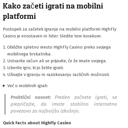
Kako začeti igrati na mobilni
platformi
Postopek za začetek igranja na mobilni platformi HighFly
Casino je enostaven in hiter. Sledite tem korakom:
Obiščite spletno mesto HighFly Casino preko svojega
mobilnega brskalnika.
Ustvarite račun ali se prijavite, če že imate svojega.
Izberite igro, ki jo želite igrati.
Uživajte v igranju in raziskovanju različnih možnosti.
Več o mobilnih igrah
Praktični nasvet:
Preden začnete igrati, se
prepričajte, da imate stabilno internetno
povezavo za najboljšo izkušnjo.
Quick Facts about HighFly Casino