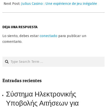
07
Next Post:
Julius Casino : Une expérience de jeu inégalée
DEJA UNA RESPUESTA
Lo siento, debes estar
conectado
para publicar un
comentario.
Search
Entradas recientes
Σύστημα Ηλεκτρονικής
Υποβολής Αιτήσεων για