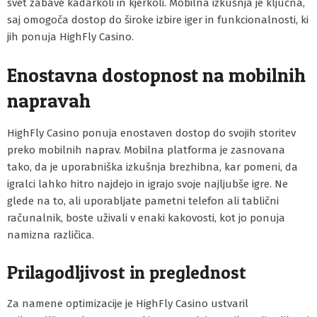
svet zabave kadarkoli in kjerkoli. Mobilna izkušnja je ključna,
saj omogoča dostop do široke izbire iger in funkcionalnosti, ki
jih ponuja HighFly Casino.
Enostavna dostopnost na mobilnih
napravah
HighFly Casino ponuja enostaven dostop do svojih storitev
preko mobilnih naprav. Mobilna platforma je zasnovana
tako, da je uporabniška izkušnja brezhibna, kar pomeni, da
igralci lahko hitro najdejo in igrajo svoje najljubše igre. Ne
glede na to, ali uporabljate pametni telefon ali tablični
računalnik, boste uživali v enaki kakovosti, kot jo ponuja
namizna različica.
Prilagodljivost in preglednost
Za namene optimizacije je HighFly Casino ustvaril