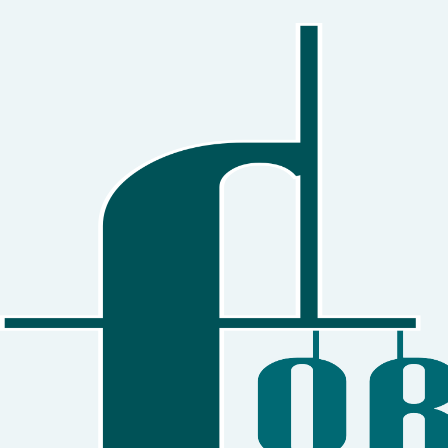
Skip
to
content