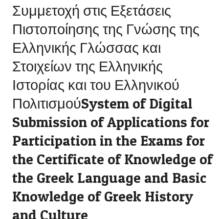
Συμμετοχή στις Εξετάσεις
Πιστοποίησης της Γνώσης της
Ελληνικής Γλώσσας και
Στοιχείων της Ελληνικής
Ιστορίας και του Ελληνικού
ΠολιτισμούSystem of Digital
Submission of Applications for
Participation in the Exams for
the Certificate of Knowledge of
the Greek Language and Basic
Knowledge of Greek History
and Culture