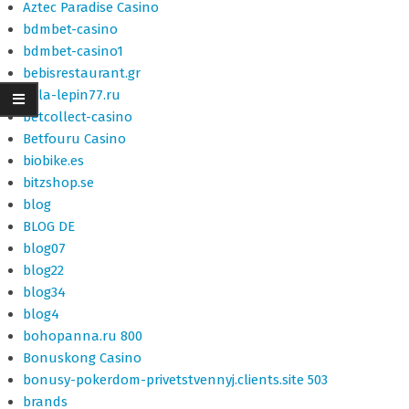
Aztec Paradise Casino
bdmbet-casino
bdmbet-casino1
bebisrestaurant.gr
bela-lepin77.ru
betcollect-casino
Betfouru Casino
biobike.es
bitzshop.se
blog
BLOG DE
blog07
blog22
blog34
blog4
bohopanna.ru 800
Bonuskong Casino
bonusy-pokerdom-privetstvennyj.clients.site 503
brands