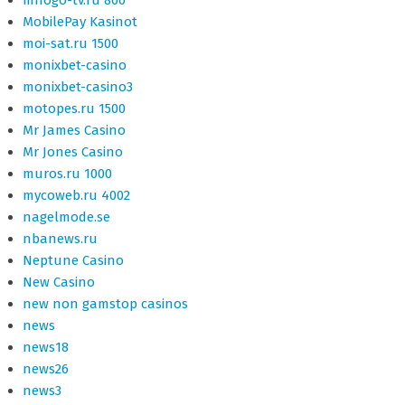
MobilePay Kasinot
moi-sat.ru 1500
monixbet-casino
monixbet-casino3
motopes.ru 1500
Mr James Casino
Mr Jones Casino
muros.ru 1000
mycoweb.ru 4002
nagelmode.se
nbanews.ru
Neptune Casino
New Casino
new non gamstop casinos
news
news18
news26
news3