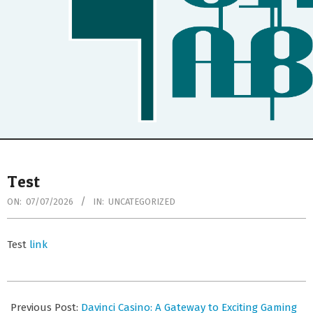
Secondary
Navigation
Test
Menu
ON:
07/07/2026
IN:
UNCATEGORIZED
Test
link
2026-
07-
Previous Post:
Davinci Casino: A Gateway to Exciting Gaming