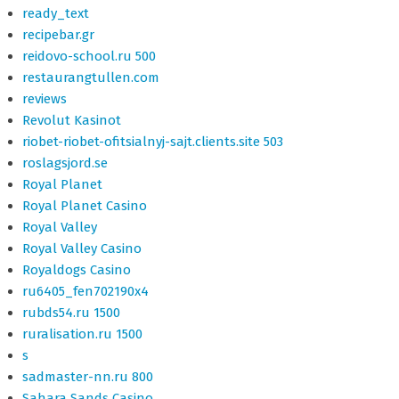
ready_text
recipebar.gr
reidovo-school.ru 500
restaurangtullen.com
reviews
Revolut Kasinot
riobet-riobet-ofitsialnyj-sajt.clients.site 503
roslagsjord.se
Royal Planet
Royal Planet Casino
Royal Valley
Royal Valley Casino
Royaldogs Casino
ru6405_fen702190x4
rubds54.ru 1500
ruralisation.ru 1500
s
sadmaster-nn.ru 800
Sahara Sands Casino