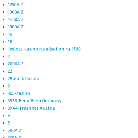
1250A Z
1300A Z
1450A Z
1500A Z
16
18
1xslots-casino.ruralisation.ru 1500
2
2000A Z
22
29black Casino
3
365-casino
3938-Beep Beep Germany
3944-Freshbet Austria
4
5
500A Z
530A Z