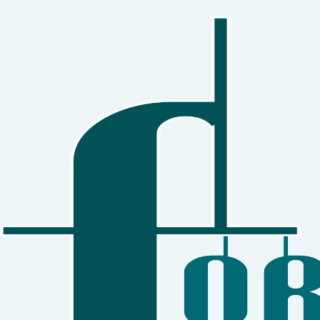
Skip
to
content