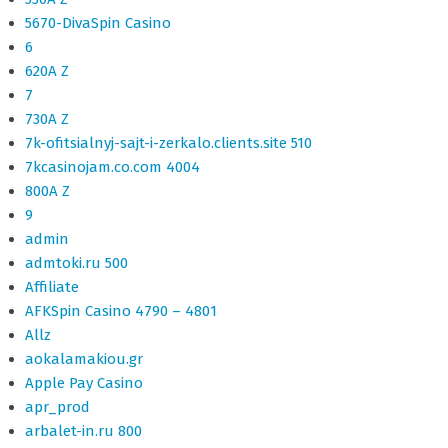
5670-DivaSpin Casino
6
620A Z
7
730A Z
7k-ofitsialnyj-sajt-i-zerkalo.clients.site 510
7kcasinojam.co.com 4004
800A Z
9
admin
admtoki.ru 500
Affiliate
AFKSpin Casino 4790 – 4801
Allz
aokalamakiou.gr
Apple Pay Casino
apr_prod
arbalet-in.ru 800