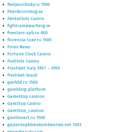
feelyourbody.ru 1500
fiberibrunskog.se
FiestaSlots Casino
fightcampwarberg.se
fivestars-spb.ru 800
florencia-luxe.ru 1500
Forex News
Fortune Clock Casino
FoxSlots Casino
Freshbet Italy 3957 – 3959
freshbet-brazil
gairb56.ru 1500
gambling platform
Gamestop casinos
GamStop Casino
GamStop_casinos
gavrilovart.ru 1500
gaziantepklimakombiservisi.net 1003
genevbeauty.com