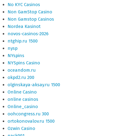
No KYC Casinos
Non GamStop Casino
Non Gamstop Casinos
Nordea Kasinot
novos-casinos-2026
ntghip.ru 1500
nysp
NYspins
NYSpins Casino
oceandom.ru
okpd2.ru 200
olginskaya-aksay.ru 1500
Online Casino
online casinos
Online_casino
oohcongress.ru 300
ortokonovalov.ru 1500
Ozwin Casino
pack001