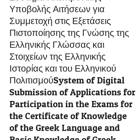
Υποβολής Αιτήσεων για
Συμμετοχή στις Εξετάσεις
Πιστοποίησης της Γνώσης της
Ελληνικής Γλώσσας και
Στοιχείων της Ελληνικής
Ιστορίας και του Ελληνικού
ΠολιτισμούSystem of Digital
Submission of Applications for
Participation in the Exams for
the Certificate of Knowledge
of the Greek Language and
Basic Knowledge of Greek