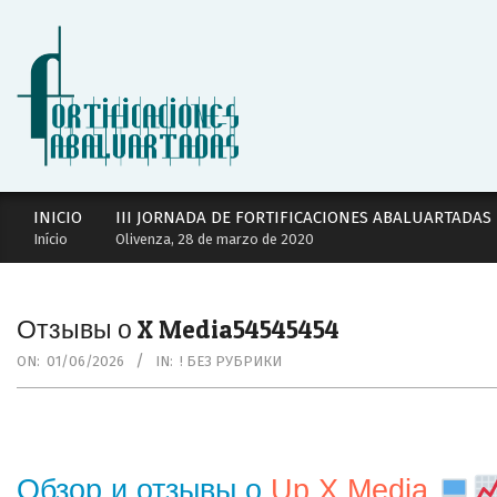
Skip
to
content
Secondary
INICIO
III JORNADA DE FORTIFICACIONES ABALUARTADAS
Navigation
Início
Olivenza, 28 de marzo de 2020
Menu
Отзывы о X Media54545454
ON:
01/06/2026
IN:
! БЕЗ РУБРИКИ
Обзор и отзывы о
Up X Media