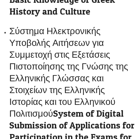
History and Culture
Σύστημα Ηλεκτρονικής
Υποβολής Αιτήσεων για
Συμμετοχή στις Εξετάσεις
Πιστοποίησης της Γνώσης της
Ελληνικής Γλώσσας και
Στοιχείων της Ελληνικής
Ιστορίας και του Ελληνικού
ΠολιτισμούSystem of Digital
Submission of Applications for
Participation in the Exams for