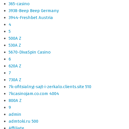
365-casino
3938-Beep Beep Germany
3944-Freshbet Austria
4
5
500A Z
530A Z
5670-DivaSpin Casino
6
620A Z
7
730A Z
7k-ofitsialnyj-sajt-i-zerkalo.clients.site 510
7kcasinojam.co.com 4004
800A Z
9
admin
admtoki.ru 500
Affiliate