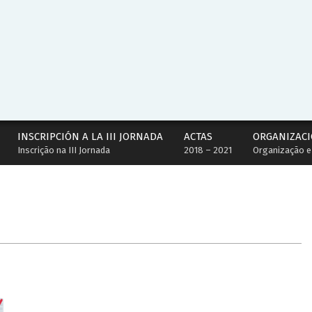
INSCRIPCIÓN A LA III JORNADA
ACTAS
ORGANIZACI
Inscrição na III Jornada
2018 – 2021
Organização e