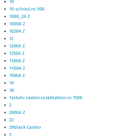
10
10-school.ru 500
1000_2A Z
1000A Z
1020A Z
12
1200A Z
1250A Z
1300A Z
1450A Z
1500A Z
16
18
1xslots-casino.ruralisation.ru 1500
2
2000A Z
22
29black Casino
3