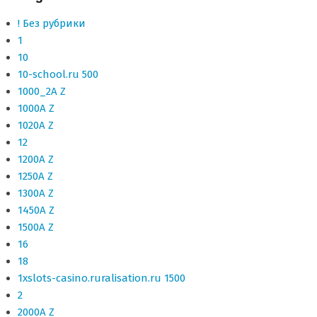
! Без рубрики
1
10
10-school.ru 500
1000_2A Z
1000A Z
1020A Z
12
1200A Z
1250A Z
1300A Z
1450A Z
1500A Z
16
18
1xslots-casino.ruralisation.ru 1500
2
2000A Z