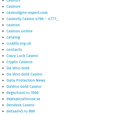
Casino3
Casino4
casinoligne-expert.com
Casinoly Casino 4766 – 4777_
casinos
Casinos online
catalog
ccskills.org.uk
contacts
Crazy Luck Casino
Crypto Casinos
Da Vinci Gold
Da Vinci Gold Casino
Data Protection News
DaVinci Gold Casino
degschool.ru 1500
dejespizzahouse.se
Dendera Casino
detsad45.ru 800