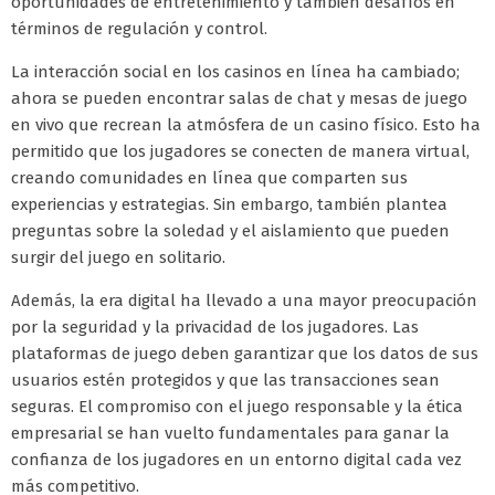
oportunidades de entretenimiento y también desafíos en
términos de regulación y control.
La interacción social en los casinos en línea ha cambiado;
ahora se pueden encontrar salas de chat y mesas de juego
en vivo que recrean la atmósfera de un casino físico. Esto ha
permitido que los jugadores se conecten de manera virtual,
creando comunidades en línea que comparten sus
experiencias y estrategias. Sin embargo, también plantea
preguntas sobre la soledad y el aislamiento que pueden
surgir del juego en solitario.
Además, la era digital ha llevado a una mayor preocupación
por la seguridad y la privacidad de los jugadores. Las
plataformas de juego deben garantizar que los datos de sus
usuarios estén protegidos y que las transacciones sean
seguras. El compromiso con el juego responsable y la ética
empresarial se han vuelto fundamentales para ganar la
confianza de los jugadores en un entorno digital cada vez
más competitivo.