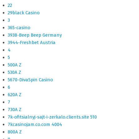
22
29black Casino
3
365-casino
3938-Beep Beep Germany
3944-Freshbet Austria
4
5
500A Z
530A Z
5670-DivaSpin Casino
6
620A Z
7
730A Z
7k-ofitsialnyj-sajt-i-zerkalo.clients.site 510
7kcasinojam.co.com 4004
800A Z