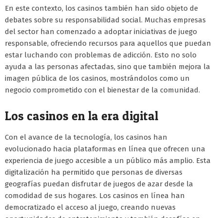
En este contexto, los casinos también han sido objeto de
debates sobre su responsabilidad social. Muchas empresas
del sector han comenzado a adoptar iniciativas de juego
responsable, ofreciendo recursos para aquellos que puedan
estar luchando con problemas de adicción. Esto no solo
ayuda a las personas afectadas, sino que también mejora la
imagen pública de los casinos, mostrándolos como un
negocio comprometido con el bienestar de la comunidad.
Los casinos en la era digital
Con el avance de la tecnología, los casinos han
evolucionado hacia plataformas en línea que ofrecen una
experiencia de juego accesible a un público más amplio. Esta
digitalización ha permitido que personas de diversas
geografías puedan disfrutar de juegos de azar desde la
comodidad de sus hogares. Los casinos en línea han
democratizado el acceso al juego, creando nuevas