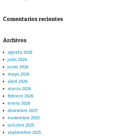
Comentarios recientes
Archivos
agosto 2026
julio 2026
junio 2026
mayo 2026
abril 2026
marzo 2026
febrero 2026
enero 2026
diciembre 2025
noviembre 2025
octubre 2025
septiembre 2025