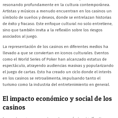
resonando profundamente en la cultura contemporánea.
Artistas y músicos a menudo encuentran en los casinos un
símbolo de sueños y deseos, donde se entrelazan historias
de éxito y fracaso. Este enfoque cultural no solo entretiene,
sino que también invita a la reflexión sobre los riesgos
asociados al juego.
La representación de los casinos en diferentes medios ha
llevado a que se conviertan en iconos culturales. Eventos
como el World Series of Poker han alcanzado estatus de
espectáculo, atrayendo audiencias masivas y popularizando
el juego de cartas. Esto ha creado un ciclo donde el interés
en los casinos se retroalimenta, impulsando tanto el
turismo como la industria del entretenimiento en general.
El impacto económico y social de los
casinos