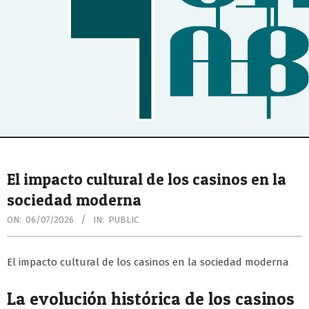
Secondary
Navigation
El impacto cultural de los casinos en la
Menu
sociedad moderna
ON:
06/07/2026
IN:
PUBLIC
El impacto cultural de los casinos en la sociedad moderna
La evolución histórica de los casinos