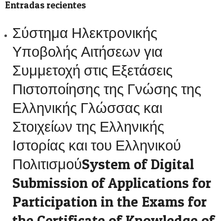
Entradas recientes
Σύστημα Ηλεκτρονικής
Υποβολής Αιτήσεων για
Συμμετοχή στις Εξετάσεις
Πιστοποίησης της Γνώσης της
Ελληνικής Γλώσσας και
Στοιχείων της Ελληνικής
Ιστορίας και του Ελληνικού
ΠολιτισμούSystem of Digital
Submission of Applications for
Participation in the Exams for
the Certificate of Knowledge of