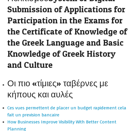
Submission of Applications for
Participation in the Exams for
the Certificate of Knowledge of
the Greek Language and Basic
Knowledge of Greek History
and Culture
Οι πιο «τίμιες» ταβέρνες με
κήπους και αυλές
Ces vues permettent de placer un budget rapidement cela
fait un prevision bancaire
How Businesses Improve Visibility With Better Content
Planning