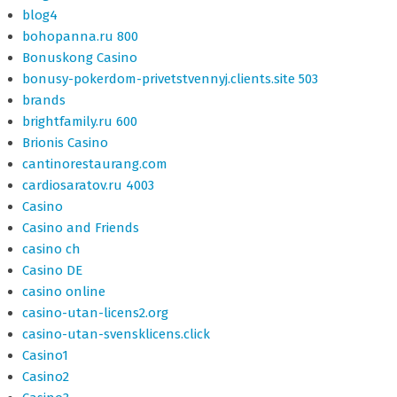
blog4
bohopanna.ru 800
Bonuskong Casino
bonusy-pokerdom-privetstvennyj.clients.site 503
brands
brightfamily.ru 600
Brionis Casino
cantinorestaurang.com
cardiosaratov.ru 4003
Casino
Casino and Friends
casino ch
Casino DE
casino online
casino-utan-licens2.org
casino-utan-svensklicens.click
Casino1
Casino2