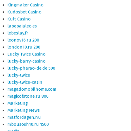
Kingmaker Casino
Kudosbet Casino
Kult Casino
lapepajaleo.es
lebeslay.fr
leonov16.ru 200
london10.ru 200
Lucky Twice Casino
lucky-barry-casino
lucky-pharao-de.de 500
lucky-twice
lucky-twice-casin
magadomobilhome.com
magicofstone.ru 800
Marketing
Marketing News
matfordagen.nu
mbousosh10.ru 1500