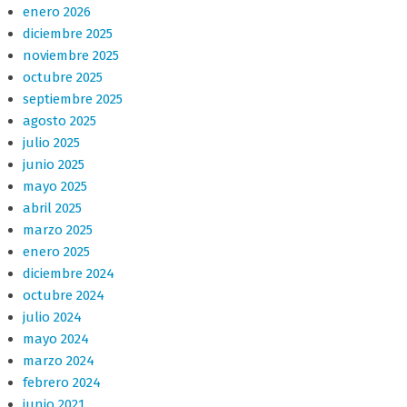
enero 2026
diciembre 2025
noviembre 2025
octubre 2025
septiembre 2025
agosto 2025
julio 2025
junio 2025
mayo 2025
abril 2025
marzo 2025
enero 2025
diciembre 2024
octubre 2024
julio 2024
mayo 2024
marzo 2024
febrero 2024
junio 2021