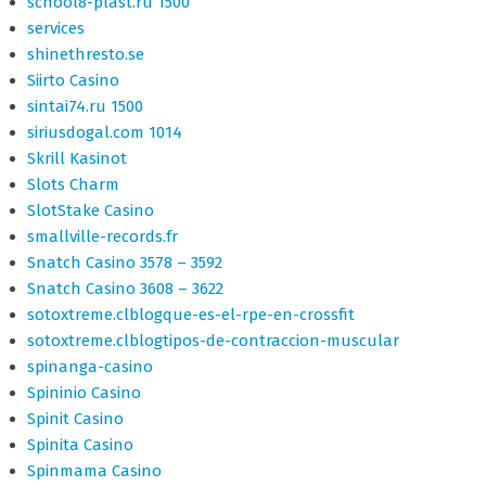
school8-plast.ru 1500
services
shinethresto.se
Siirto Casino
sintai74.ru 1500
siriusdogal.com 1014
Skrill Kasinot
Slots Charm
SlotStake Casino
smallville-records.fr
Snatch Casino 3578 – 3592
Snatch Casino 3608 – 3622
sotoxtreme.clblogque-es-el-rpe-en-crossfit
sotoxtreme.clblogtipos-de-contraccion-muscular
spinanga-casino
Spininio Casino
Spinit Casino
Spinita Casino
Spinmama Casino