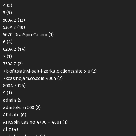
4
(5)
5
(9)
500A Z
(12)
530A Z
(10)
5670-DivaSpin Casino
(1)
6
(4)
620A Z
(14)
7
(1)
730A Z
(2)
7k-ofitsialnyj-sajt-i-zerkalo.clients.site 510
(2)
7kcasinojam.co.com 4004
(2)
800A Z
(26)
9
(1)
admin
(5)
admtoki.ru 500
(2)
Affiliate
(6)
AFKSpin Casino 4790 – 4801
(1)
Allz
(4)