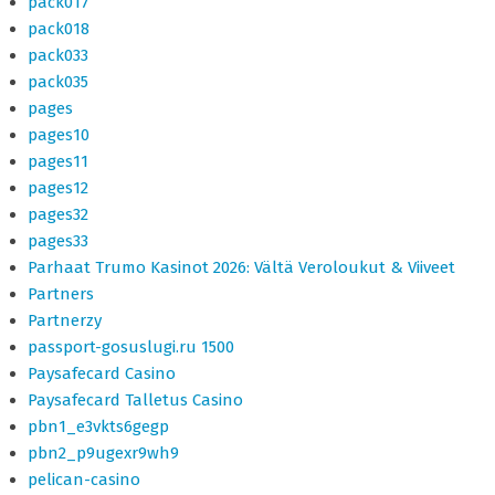
pack017
pack018
pack033
pack035
pages
pages10
pages11
pages12
pages32
pages33
Parhaat Trumo Kasinot 2026: Vältä Veroloukut & Viiveet
Partners
Partnerzy
passport-gosuslugi.ru 1500
Paysafecard Casino
Paysafecard Talletus Casino
pbn1_e3vkts6gegp
pbn2_p9ugexr9wh9
pelican-casino