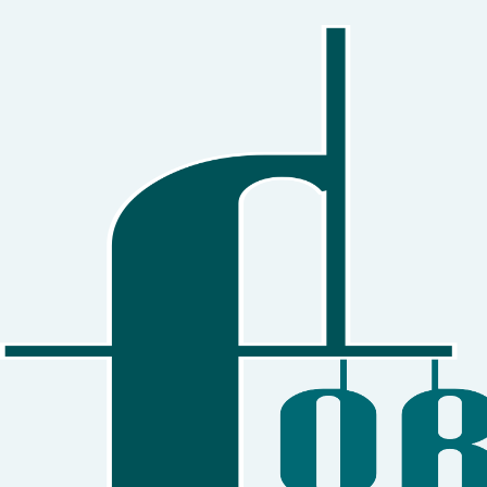
Skip
to
content