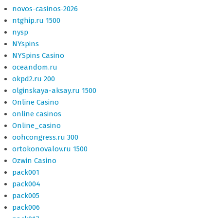
novos-casinos-2026
ntghip.ru 1500
nysp
NYspins
NYSpins Casino
oceandom.ru
okpd2.ru 200
olginskaya-aksay.ru 1500
Online Casino
online casinos
Online_casino
oohcongress.ru 300
ortokonovalov.ru 1500
Ozwin Casino
pack001
pack004
pack005
pack006