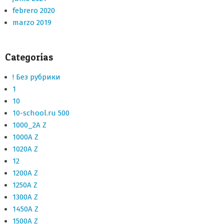
febrero 2020
marzo 2019
Categorías
! Без рубрики
1
10
10-school.ru 500
1000_2A Z
1000A Z
1020A Z
12
1200A Z
1250A Z
1300A Z
1450A Z
1500A Z