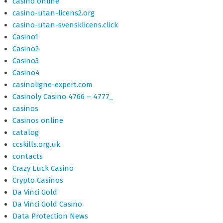
casino online
casino-utan-licens2.org
casino-utan-svensklicens.click
Casino1
Casino2
Casino3
Casino4
casinoligne-expert.com
Casinoly Casino 4766 – 4777_
casinos
Casinos online
catalog
ccskills.org.uk
contacts
Crazy Luck Casino
Crypto Casinos
Da Vinci Gold
Da Vinci Gold Casino
Data Protection News