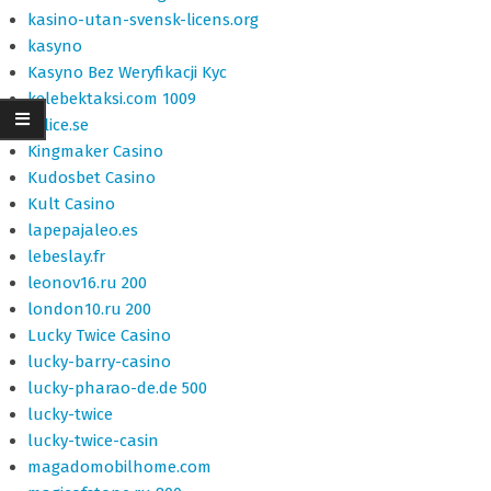
kasino-utan-svensk-licens.org
kasyno
Kasyno Bez Weryfikacji Kyc
kelebektaksi.com 1009
kiflice.se
Kingmaker Casino
Kudosbet Casino
Kult Casino
lapepajaleo.es
lebeslay.fr
leonov16.ru 200
london10.ru 200
Lucky Twice Casino
lucky-barry-casino
lucky-pharao-de.de 500
lucky-twice
lucky-twice-casin
magadomobilhome.com