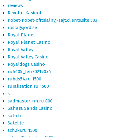
reviews
Revolut Kasinot
riobet-riobet-ofitsialnyj-sajt.clients.site 503
roslagsjord.se
Royal Planet
Royal Planet Casino
Royal Valley
Royal Valley Casino
Royaldogs Casino
ru6405_fen702190x4
rubds54.ru 1500
ruralisation.ru 1500
s
sadmaster-nn.ru 800
Sahara Sands Casino
sat-ch
Satelite
sch2kr.ru 1500