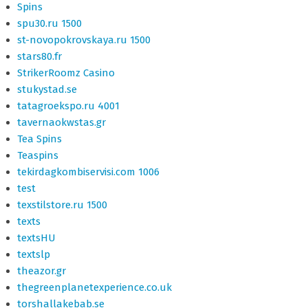
Spins
spu30.ru 1500
st-novopokrovskaya.ru 1500
stars80.fr
StrikerRoomz Casino
stukystad.se
tatagroekspo.ru 4001
tavernaokwstas.gr
Tea Spins
Teaspins
tekirdagkombiservisi.com 1006
test
texstilstore.ru 1500
texts
textsHU
textslp
theazor.gr
thegreenplanetexperience.co.uk
torshallakebab.se