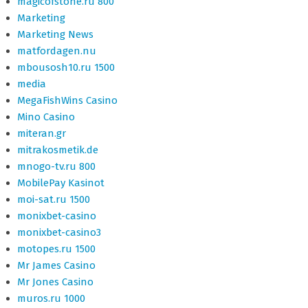
magicofstone.ru 800
Marketing
Marketing News
matfordagen.nu
mbousosh10.ru 1500
media
MegaFishWins Casino
Mino Casino
miteran.gr
mitrakosmetik.de
mnogo-tv.ru 800
MobilePay Kasinot
moi-sat.ru 1500
monixbet-casino
monixbet-casino3
motopes.ru 1500
Mr James Casino
Mr Jones Casino
muros.ru 1000