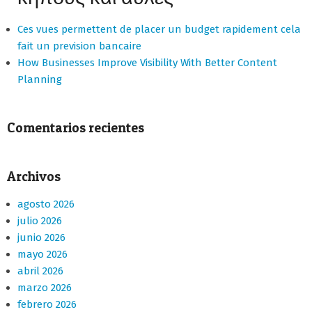
Ces vues permettent de placer un budget rapidement cela
fait un prevision bancaire
How Businesses Improve Visibility With Better Content
Planning
Comentarios recientes
Archivos
agosto 2026
julio 2026
junio 2026
mayo 2026
abril 2026
marzo 2026
febrero 2026