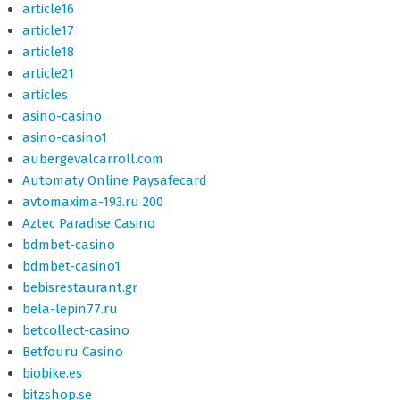
article16
article17
article18
article21
articles
asino-casino
asino-casino1
aubergevalcarroll.com
Automaty Online Paysafecard
avtomaxima-193.ru 200
Aztec Paradise Casino
bdmbet-casino
bdmbet-casino1
bebisrestaurant.gr
bela-lepin77.ru
betcollect-casino
Betfouru Casino
biobike.es
bitzshop.se