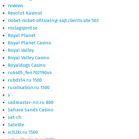
reviews
Revolut Kasinot
riobet-riobet-ofitsialnyj-sajt.clients.site 503
roslagsjord.se
Royal Planet
Royal Planet Casino
Royal Valley
Royal Valley Casino
Royaldogs Casino
ru6405_fen702190x4
rubds54.ru 1500
ruralisation.ru 1500
s
sadmaster-nn.ru 800
Sahara Sands Casino
sat-ch
Satelite
sch2kr.ru 1500