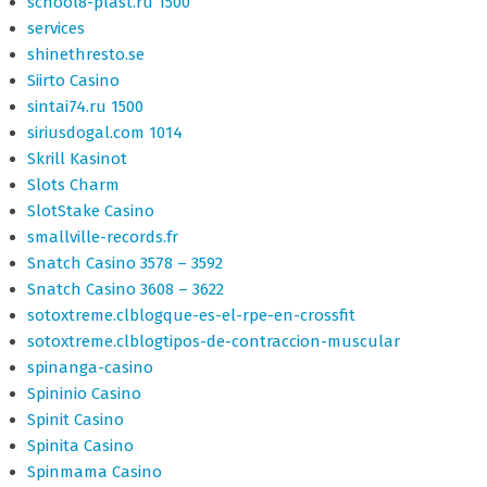
school8-plast.ru 1500
services
shinethresto.se
Siirto Casino
sintai74.ru 1500
siriusdogal.com 1014
Skrill Kasinot
Slots Charm
SlotStake Casino
smallville-records.fr
Snatch Casino 3578 – 3592
Snatch Casino 3608 – 3622
sotoxtreme.clblogque-es-el-rpe-en-crossfit
sotoxtreme.clblogtipos-de-contraccion-muscular
spinanga-casino
Spininio Casino
Spinit Casino
Spinita Casino
Spinmama Casino