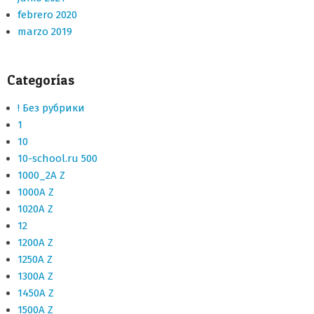
febrero 2020
marzo 2019
Categorías
! Без рубрики
1
10
10-school.ru 500
1000_2A Z
1000A Z
1020A Z
12
1200A Z
1250A Z
1300A Z
1450A Z
1500A Z