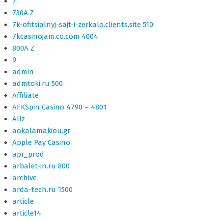
7
730A Z
7k-ofitsialnyj-sajt-i-zerkalo.clients.site 510
7kcasinojam.co.com 4004
800A Z
9
admin
admtoki.ru 500
Affiliate
AFKSpin Casino 4790 – 4801
Allz
aokalamakiou.gr
Apple Pay Casino
apr_prod
arbalet-in.ru 800
archive
arda-tech.ru 1500
article
article14