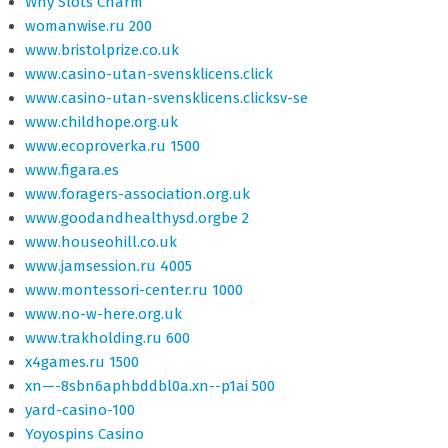
Why Slots Charm
womanwise.ru 200
www.bristolprize.co.uk
www.casino-utan-svensklicens.click
www.casino-utan-svensklicens.clicksv-se
www.childhope.org.uk
www.ecoproverka.ru 1500
www.figara.es
www.foragers-association.org.uk
www.goodandhealthysd.orgbe 2
www.houseohill.co.uk
www.jamsession.ru 4005
www.montessori-center.ru 1000
www.no-w-here.org.uk
www.trakholding.ru 600
x4games.ru 1500
xn—-8sbn6aphbddbl0a.xn--p1ai 500
yard-casino-100
Yoyospins Casino