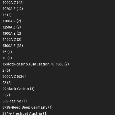
1000A Z
(42)
1020A Z
(12)
12
(2)
1200A Z
(2)
1250A Z
(2)
1300A Z
(2)
1450A Z
(2)
1500A Z
(35)
16
(1)
18
(1)
1xslots-casino.ruralisation.ru 1500
(2)
2
(6)
2000A Z
(634)
22
(2)
29black Casino
(3)
3
(7)
365-casino
(1)
3938-Beep Beep Germany
(1)
3944-Freshbet Austria
(1)