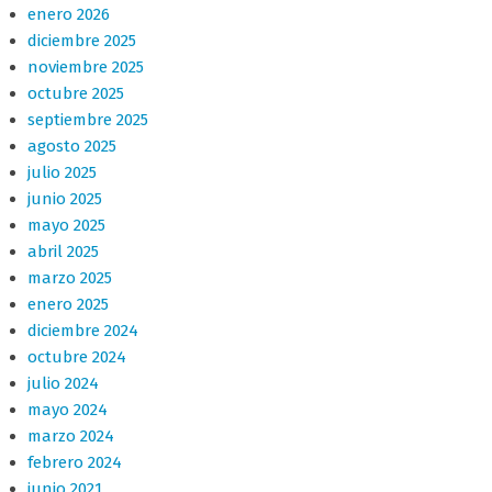
enero 2026
diciembre 2025
noviembre 2025
octubre 2025
septiembre 2025
agosto 2025
julio 2025
junio 2025
mayo 2025
abril 2025
marzo 2025
enero 2025
diciembre 2024
octubre 2024
julio 2024
mayo 2024
marzo 2024
febrero 2024
junio 2021