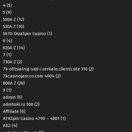
4
(5)
5
(9)
500A Z
(12)
530A Z
(10)
5670-DivaSpin Casino
(1)
6
(4)
620A Z
(14)
7
(1)
730A Z
(2)
7k-ofitsialnyj-sajt-i-zerkalo.clients.site 510
(2)
7kcasinojam.co.com 4004
(2)
800A Z
(26)
9
(1)
admin
(5)
admtoki.ru 500
(2)
Affiliate
(6)
AFKSpin Casino 4790 – 4801
(1)
Allz
(4)