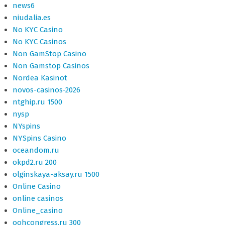
news6
niudalia.es
No KYC Casino
No KYC Casinos
Non GamStop Casino
Non Gamstop Casinos
Nordea Kasinot
novos-casinos-2026
ntghip.ru 1500
nysp
NYspins
NYSpins Casino
oceandom.ru
okpd2.ru 200
olginskaya-aksay.ru 1500
Online Casino
online casinos
Online_casino
oohcongress.ru 300