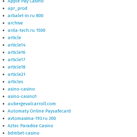
Apple Pay Casino
apr_prod
arbalet-in.ru 800
archive
arda-tech.ru 1500
article
article14
article16
article17
article18
article21
articles
asino-casino
asino-casino1
aubergevalcarroll.com
Automaty Online Paysafecard
avtomaxima-193.ru 200
Aztec Paradise Casino
bdmbet-casino