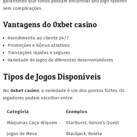
garantindo que todos possam encontrar seu jogo favorito
sem complicações.
Vantagens do 0xbet casino
Atendimento ao cliente 24/7
Promoções e bônus atrativos
Transações rápidas e seguras
Variedade de jogos de diferentes desenvolvedores
Tipos de Jogos Disponíveis
No
0xbet casino
, a variedade é um dos pontos fortes. Os
jogadores podem escolher entre:
Categória
Exemplos
Máquinas Caça-Níqueis
Starburst, Gonzo’s Quest
Jogos de Mesa
Blackjack, Roleta