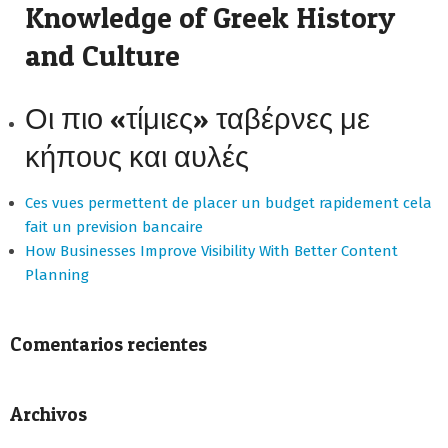
Knowledge of Greek History
and Culture
Οι πιο «τίμιες» ταβέρνες με
κήπους και αυλές
Ces vues permettent de placer un budget rapidement cela
fait un prevision bancaire
How Businesses Improve Visibility With Better Content
Planning
Comentarios recientes
Archivos