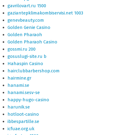
gavrilovart.ru 1500
gaziantepklimakombiservisi.net 1003
genevbeauty.com
Golden Genie Casino
Golden Pharaoh
Golden Pharaoh Casino
gossmi.ru 200
gosuslugi-site.ru b
Hahaspin Casino
hairclubbarbershop.com
hairmine.gr
hanami.se
hanami.sesv-se
happy-hugo-casino
harunik.se
hotloot-casino
ibbespartille.se
icfuae.org.uk