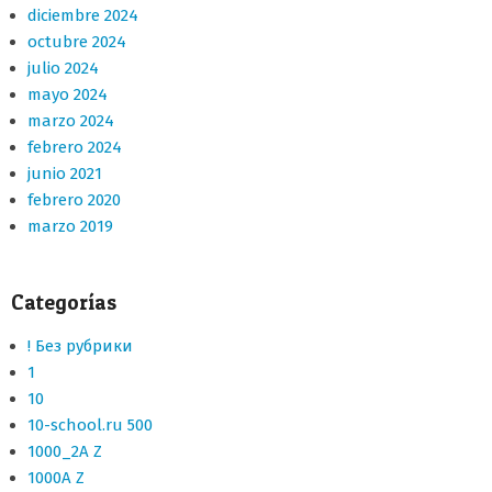
diciembre 2024
octubre 2024
julio 2024
mayo 2024
marzo 2024
febrero 2024
junio 2021
febrero 2020
marzo 2019
Categorías
! Без рубрики
1
10
10-school.ru 500
1000_2A Z
1000A Z