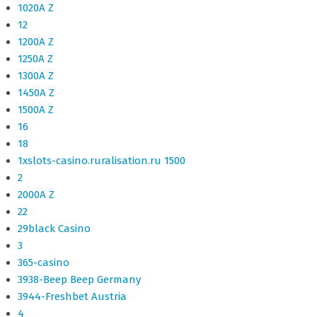
1020A Z
12
1200A Z
1250A Z
1300A Z
1450A Z
1500A Z
16
18
1xslots-casino.ruralisation.ru 1500
2
2000A Z
22
29black Casino
3
365-casino
3938-Beep Beep Germany
3944-Freshbet Austria
4