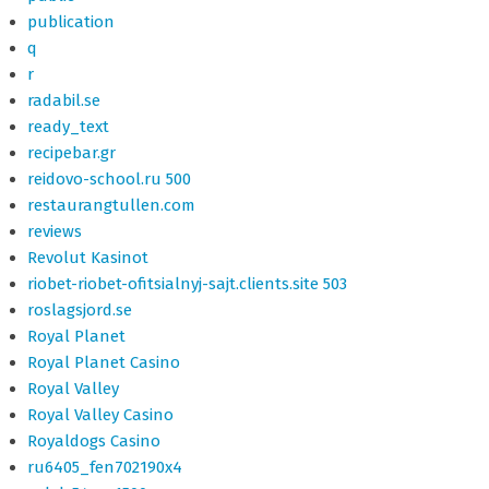
publication
q
r
radabil.se
ready_text
recipebar.gr
reidovo-school.ru 500
restaurangtullen.com
reviews
Revolut Kasinot
riobet-riobet-ofitsialnyj-sajt.clients.site 503
roslagsjord.se
Royal Planet
Royal Planet Casino
Royal Valley
Royal Valley Casino
Royaldogs Casino
ru6405_fen702190x4