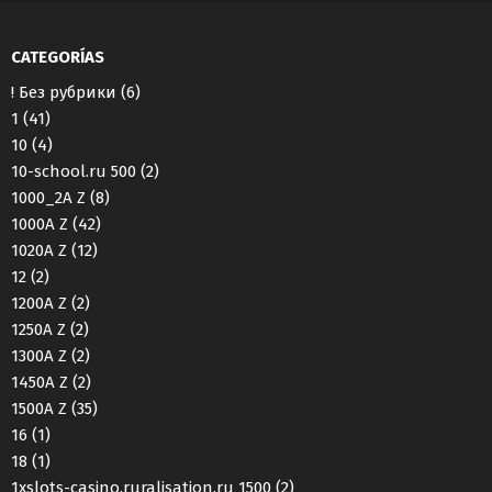
CATEGORÍAS
! Без рубрики
(6)
1
(41)
10
(4)
10-school.ru 500
(2)
1000_2A Z
(8)
1000A Z
(42)
1020A Z
(12)
12
(2)
1200A Z
(2)
1250A Z
(2)
1300A Z
(2)
1450A Z
(2)
1500A Z
(35)
16
(1)
18
(1)
1xslots-casino.ruralisation.ru 1500
(2)