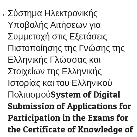
Σύστημα Ηλεκτρονικής
Υποβολής Αιτήσεων για
Συμμετοχή στις Εξετάσεις
Πιστοποίησης της Γνώσης της
Ελληνικής Γλώσσας και
Στοιχείων της Ελληνικής
Ιστορίας και του Ελληνικού
ΠολιτισμούSystem of Digital
Submission of Applications for
Participation in the Exams for
the Certificate of Knowledge of