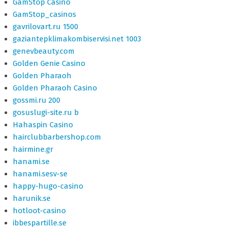
GamStop Casino
GamStop_casinos
gavrilovart.ru 1500
gaziantepklimakombiservisi.net 1003
genevbeauty.com
Golden Genie Casino
Golden Pharaoh
Golden Pharaoh Casino
gossmi.ru 200
gosuslugi-site.ru b
Hahaspin Casino
hairclubbarbershop.com
hairmine.gr
hanami.se
hanami.sesv-se
happy-hugo-casino
harunik.se
hotloot-casino
ibbespartille.se