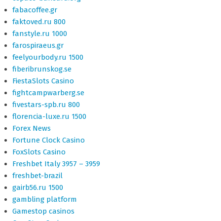
fabacoffee.gr
faktoved.ru 800
fanstyle.ru 1000
farospiraeus.gr
feelyourbody.ru 1500
fiberibrunskog.se
FiestaSlots Casino
fightcampwarberg.se
fivestars-spb.ru 800
florencia-luxe.ru 1500
Forex News
Fortune Clock Casino
FoxSlots Casino
Freshbet Italy 3957 – 3959
freshbet-brazil
gairb56.ru 1500
gambling platform
Gamestop casinos