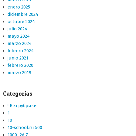
enero 2025
diciembre 2024
octubre 2024
julio 2024
mayo 2024
marzo 2024
febrero 2024
junio 2021
febrero 2020
marzo 2019
Categorías
! Без рубрики
1
10
10-school.ru 500
1000_2A Z