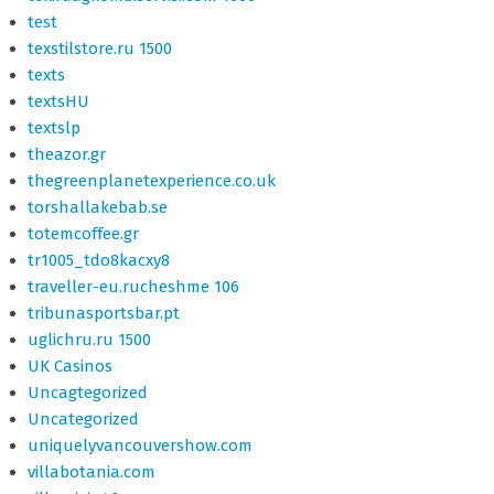
test
texstilstore.ru 1500
texts
textsHU
textslp
theazor.gr
thegreenplanetexperience.co.uk
torshallakebab.se
totemcoffee.gr
tr1005_tdo8kacxy8
traveller-eu.rucheshme 106
tribunasportsbar.pt
uglichru.ru 1500
UK Casinos
Uncagtegorized
Uncategorized
uniquelyvancouvershow.com
villabotania.com