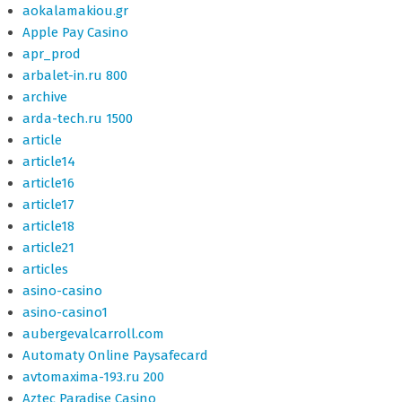
aokalamakiou.gr
Apple Pay Casino
apr_prod
arbalet-in.ru 800
archive
arda-tech.ru 1500
article
article14
article16
article17
article18
article21
articles
asino-casino
asino-casino1
aubergevalcarroll.com
Automaty Online Paysafecard
avtomaxima-193.ru 200
Aztec Paradise Casino