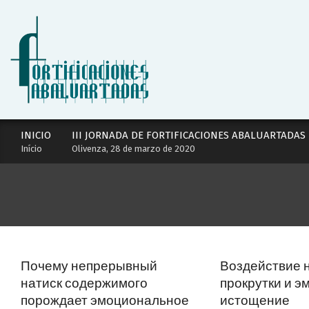
Skip
to
content
Secondary
INICIO
III JORNADA DE FORTIFICACIONES ABALUARTADAS
Navigation
Início
Olivenza, 28 de marzo de 2020
Menu
Почему непрерывный
Воздействие 
натиск содержимого
прокрутки и 
порождает эмоциональное
истощение