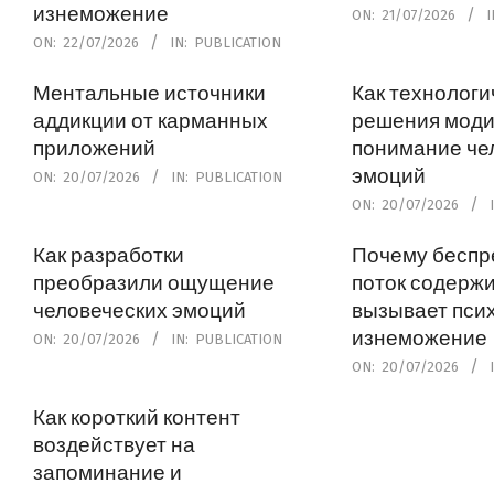
изнеможение
2026-
ON:
21/07/2026
I
07-
2026-
ON:
22/07/2026
IN:
PUBLICATION
21
07-
Ментальные источники
Как технологи
22
аддикции от карманных
решения мод
приложений
понимание че
эмоций
2026-
ON:
20/07/2026
IN:
PUBLICATION
07-
2026-
ON:
20/07/2026
20
07-
Как разработки
Почему бесп
20
преобразили ощущение
поток содерж
человеческих эмоций
вызывает пси
изнеможение
2026-
ON:
20/07/2026
IN:
PUBLICATION
07-
2026-
ON:
20/07/2026
20
07-
Как короткий контент
20
воздействует на
запоминание и