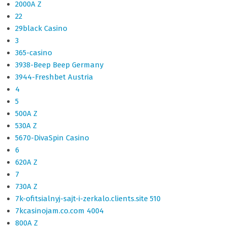
2000A Z
22
29black Casino
3
365-casino
3938-Beep Beep Germany
3944-Freshbet Austria
4
5
500A Z
530A Z
5670-DivaSpin Casino
6
620A Z
7
730A Z
7k-ofitsialnyj-sajt-i-zerkalo.clients.site 510
7kcasinojam.co.com 4004
800A Z