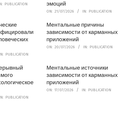
эмоций
N:
PUBLICATION
2026-
ON:
21/07/2026
IN:
PUBLICATION
07-
ческие
Ментальные причины
21
ифицировали
зависимости от карманных
ловеческих
приложений
2026-
ON:
20/07/2026
IN:
PUBLICATION
07-
IN:
PUBLICATION
20
рерывный
Ментальные источники
имого
зависимости от карманных
хологическое
приложений
2026-
ON:
17/07/2026
IN:
PUBLICATION
07-
IN:
PUBLICATION
17