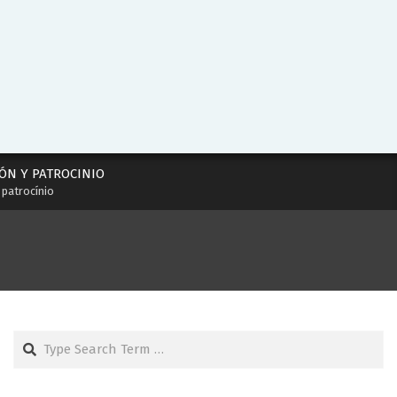
ÓN Y PATROCINIO
 patrocínio
Search