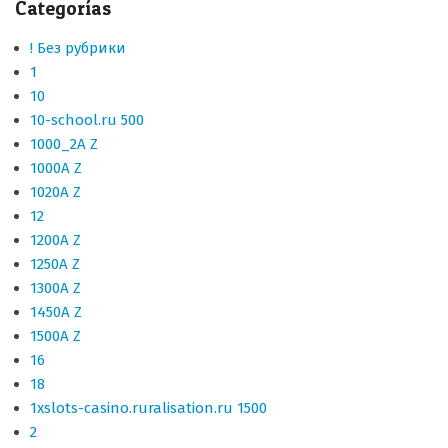
Categorías
! Без рубрики
1
10
10-school.ru 500
1000_2A Z
1000A Z
1020A Z
12
1200A Z
1250A Z
1300A Z
1450A Z
1500A Z
16
18
1xslots-casino.ruralisation.ru 1500
2