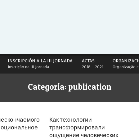
INSCRIPCIÓN A LA III JORNADA
ACTAS
ORGANIZACI
Inscrição na III Jornada
2018 – 2021
Organização e
Categoría:
publication
нескончаемого
Как технологии
эмоциональное
трансформировали
ощущение человеческих