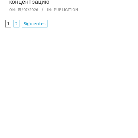
концентрацию
2026-
ON:
15/07/2026
IN:
PUBLICATION
07-
1
2
Siguientes
15
P
a
g
i
n
a
c
i
ó
n