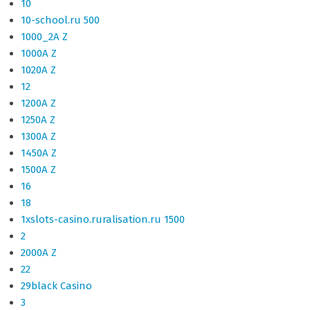
10
10-school.ru 500
1000_2A Z
1000A Z
1020A Z
12
1200A Z
1250A Z
1300A Z
1450A Z
1500A Z
16
18
1xslots-casino.ruralisation.ru 1500
2
2000A Z
22
29black Casino
3