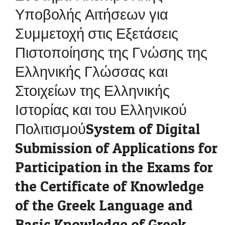
Υποβολής Αιτήσεων για
Συμμετοχή στις Εξετάσεις
Πιστοποίησης της Γνώσης της
Ελληνικής Γλώσσας και
Στοιχείων της Ελληνικής
Ιστορίας και του Ελληνικού
ΠολιτισμούSystem of Digital
Submission of Applications for
Participation in the Exams for
the Certificate of Knowledge
of the Greek Language and
Basic Knowledge of Greek