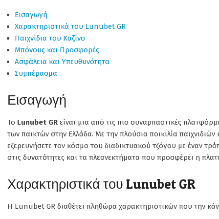
Εισαγωγή
Χαρακτηριστικά του Lunubet GR
Παιχνίδια του Καζίνο
Μπόνους και Προσφορές
Ασφάλεια και Υπευθυνότητα
Συμπέρασμα
Εισαγωγή
Το
Lunubet GR
είναι μια από τις πιο συναρπαστικές πλατφόρμ
των παικτών στην Ελλάδα. Με την πλούσια ποικιλία παιχνιδιών
εξερευνήσετε τον κόσμο του διαδικτυακού τζόγου με έναν τρόπ
στις δυνατότητες και τα πλεονεκτήματα που προσφέρει η πλατ
Χαρακτηριστικά του Lunubet GR
Η Lunubet GR διαθέτει πληθώρα χαρακτηριστικών που την κάνο