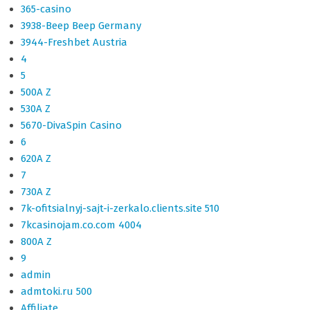
365-casino
3938-Beep Beep Germany
3944-Freshbet Austria
4
5
500A Z
530A Z
5670-DivaSpin Casino
6
620A Z
7
730A Z
7k-ofitsialnyj-sajt-i-zerkalo.clients.site 510
7kcasinojam.co.com 4004
800A Z
9
admin
admtoki.ru 500
Affiliate