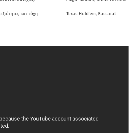
εξιότητες και τύχη.
Texas Hold’em, Baccarat