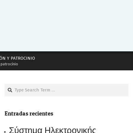
ÓN Y PATROCINIO
 patrocínio
Search
Entradas recientes
Σύστημα Ηλεκτρονικής