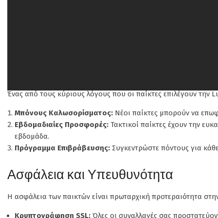
Ένας από τους κύριους λόγους που οι παίκτες επιλέγουν την 
Μπόνους Καλωσορίσματος:
Νέοι παίκτες μπορούν να επωφ
Εβδομαδιαίες Προσφορές:
Τακτικοί παίκτες έχουν την ευκ
εβδομάδα.
Πρόγραμμα Επιβράβευσης:
Συγκεντρώστε πόντους για κάθε
Ασφάλεια και Υπευθυνότητα
Η ασφάλεια των παικτών είναι πρωταρχική προτεραιότητα στη
Κρυπτογράφηση SSL:
Όλες οι συναλλαγές σας προστατεύον