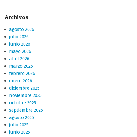
Archivos
agosto 2026
julio 2026
junio 2026
mayo 2026
abril 2026
marzo 2026
febrero 2026
enero 2026
diciembre 2025
noviembre 2025
octubre 2025
septiembre 2025
agosto 2025
julio 2025
junio 2025