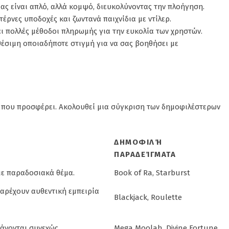
ας είναι απλό, αλλά κομψό, διευκολύνοντας την πλοήγηση.
τέρνες υποδοχές και ζωντανά παιχνίδια με ντίλερ.
 πολλές μέθοδοι πληρωμής για την ευκολία των χρηστών.
έσιμη οποιαδήποτε στιγμή για να σας βοηθήσει με
ν που προσφέρει. Ακολουθεί μια σύγκριση των δημοφιλέστερων
ΔΗΜΟΦΙΛΉ
ΠΑΡΑΔΕΊΓΜΑΤΑ
με παραδοσιακά θέμα.
Book of Ra, Starburst
παρέχουν αυθεντική εμπειρία
Blackjack, Roulette
άνονται συνεχώς.
Mega Moolah, Divine Fortune