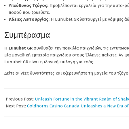
Υπεύθυνος Τζόγος:
Προβλέπονται εργαλεία για την αυτο-ρύ
ποσού που ξοδεύετε.
Άδειες Λειτουργίας:
H Lunubet GR λειτουργεί με νόμιμες άδ
Συμπέρασμα
Η
Lunubet GR
συνδυάζει την ποικιλία παιχνιδιών, τις εντυπω
μία μοναδική εμπειρία παιχνιδιού στους Έλληνες παίκτες. Αν ψ
Lunubet GR είναι η ιδανική επιλογή για εσάς.
Δείτε οι νέες δυνατότητες και εξερευνήστε τη μαγεία του τζό
2026-
07-
Previous Post:
Unleash Fortune in the Vibrant Realm of Sha
08
Next Post:
Goldhorns Casino Canada Unleashes a New Era of 