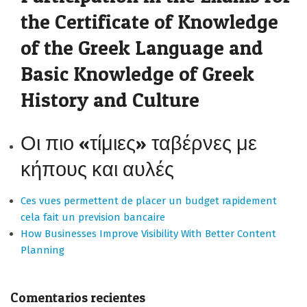
the Certificate of Knowledge
of the Greek Language and
Basic Knowledge of Greek
History and Culture
Οι πιο «τίμιες» ταβέρνες με
κήπους και αυλές
Ces vues permettent de placer un budget rapidement
cela fait un prevision bancaire
How Businesses Improve Visibility With Better Content
Planning
Comentarios recientes