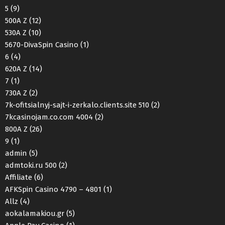
5
(9)
500A Z
(12)
530A Z
(10)
5670-DivaSpin Casino
(1)
6
(4)
620A Z
(14)
7
(1)
730A Z
(2)
7k-ofitsialnyj-sajt-i-zerkalo.clients.site 510
(2)
7kcasinojam.co.com 4004
(2)
800A Z
(26)
9
(1)
admin
(5)
admtoki.ru 500
(2)
Affiliate
(6)
AFKSpin Casino 4790 – 4801
(1)
Allz
(4)
aokalamakiou.gr
(5)