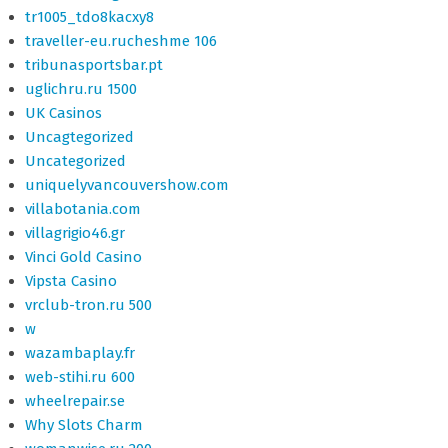
tr1005_tdo8kacxy8
traveller-eu.rucheshme 106
tribunasportsbar.pt
uglichru.ru 1500
UK Casinos
Uncagtegorized
Uncategorized
uniquelyvancouvershow.com
villabotania.com
villagrigio46.gr
Vinci Gold Casino
Vipsta Casino
vrclub-tron.ru 500
w
wazambaplay.fr
web-stihi.ru 600
wheelrepair.se
Why Slots Charm