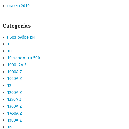
marzo 2019
Categorías
! Без рубрики
1
10
10-school.ru 500
1000_2A Z
1000A Z
1020A Z
12
1200A Z
1250A Z
1300A Z
1450A Z
1500A Z
16