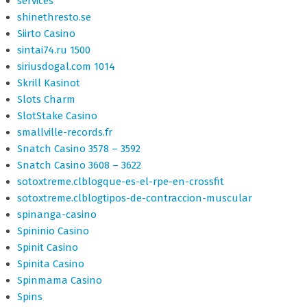
services
shinethresto.se
Siirto Casino
sintai74.ru 1500
siriusdogal.com 1014
Skrill Kasinot
Slots Charm
SlotStake Casino
smallville-records.fr
Snatch Casino 3578 – 3592
Snatch Casino 3608 – 3622
sotoxtreme.clblogque-es-el-rpe-en-crossfit
sotoxtreme.clblogtipos-de-contraccion-muscular
spinanga-casino
Spininio Casino
Spinit Casino
Spinita Casino
Spinmama Casino
Spins