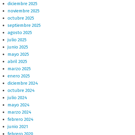
diciembre 2025
noviembre 2025
octubre 2025
septiembre 2025
agosto 2025
julio 2025
junio 2025
mayo 2025
abril 2025
marzo 2025
enero 2025
diciembre 2024
octubre 2024
julio 2024
mayo 2024
marzo 2024
febrero 2024
junio 2021
febrero 2020