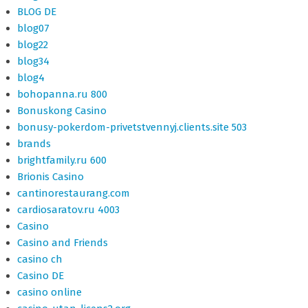
BLOG DE
blog07
blog22
blog34
blog4
bohopanna.ru 800
Bonuskong Casino
bonusy-pokerdom-privetstvennyj.clients.site 503
brands
brightfamily.ru 600
Brionis Casino
cantinorestaurang.com
cardiosaratov.ru 4003
Casino
Casino and Friends
casino ch
Casino DE
casino online