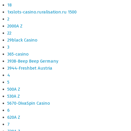
18
1xslots-casino.ruralisation.ru 1500
2
2000A Z
22
29black Casino
3
365-casino
3938-Beep Beep Germany
3944-Freshbet Austria
4
5
500A Z
530A Z
5670-DivaSpin Casino
6
620A Z
7