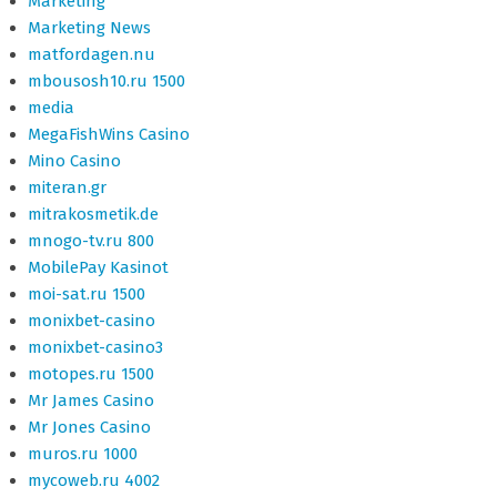
Marketing
Marketing News
matfordagen.nu
mbousosh10.ru 1500
media
MegaFishWins Casino
Mino Casino
miteran.gr
mitrakosmetik.de
mnogo-tv.ru 800
MobilePay Kasinot
moi-sat.ru 1500
monixbet-casino
monixbet-casino3
motopes.ru 1500
Mr James Casino
Mr Jones Casino
muros.ru 1000
mycoweb.ru 4002