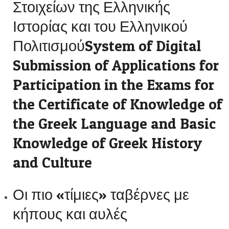
Στοιχείων της Ελληνικής
Ιστορίας και του Ελληνικού
ΠολιτισμούSystem of Digital
Submission of Applications for
Participation in the Exams for
the Certificate of Knowledge of
the Greek Language and Basic
Knowledge of Greek History
and Culture
Οι πιο «τίμιες» ταβέρνες με
κήπους και αυλές