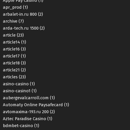
Apple Pay Casino
(1)
apr_prod
(1)
arbalet-in.ru 800
(2)
archive
(7)
arda-tech.ru 1500
(2)
article
(23)
article14
(1)
article16
(3)
article17
(1)
article18
(3)
article21
(2)
articles
(23)
asino-casino
(1)
asino-casino1
(1)
aubergevalcarroll.com
(1)
Automaty Online Paysafecard
(1)
avtomaxima-193.ru 200
(2)
Aztec Paradise Casino
(1)
bdmbet-casino
(1)