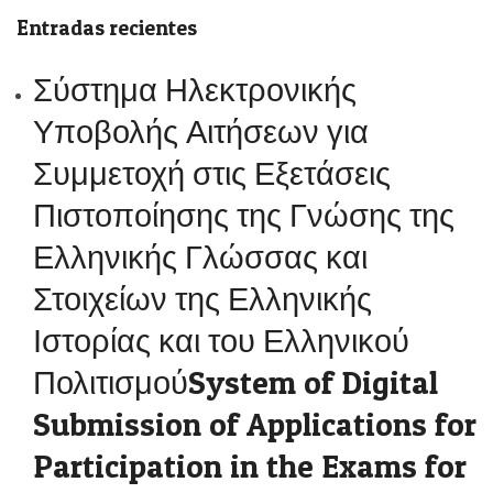
Entradas recientes
Σύστημα Ηλεκτρονικής
Υποβολής Αιτήσεων για
Συμμετοχή στις Εξετάσεις
Πιστοποίησης της Γνώσης της
Ελληνικής Γλώσσας και
Στοιχείων της Ελληνικής
Ιστορίας και του Ελληνικού
ΠολιτισμούSystem of Digital
Submission of Applications for
Participation in the Exams for