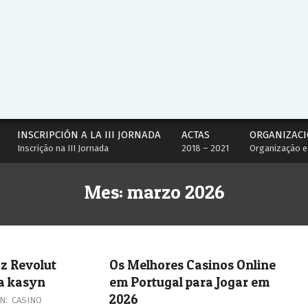
INSCRIPCIÓN A LA III JORNADA
ACTAS
ORGANIZACI
Inscrição na III Jornada
2018 – 2021
Organização e
Mes:
marzo 2026
z Revolut
Os Melhores Casinos Online
ta kasyn
em Portugal para Jogar em
2026
N:
CASINO