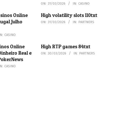
2026-
ON:
31/03/2026
IN:
CASINO
03-
sinos Online
High volatility slots 110txt
31
ugal Julho
2026-
ON:
31/03/2026
IN:
PARTNERS
03-
31
N:
CASINO
inos Online
High RTP games 84txt
Dinheiro Real e
2026-
ON:
30/03/2026
IN:
PARTNERS
 PokerNews
03-
30
N:
CASINO