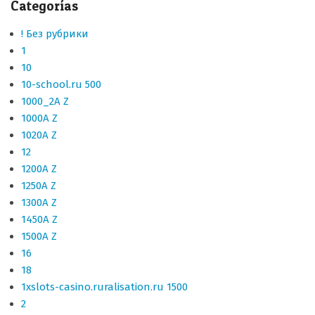
Categorías
! Без рубрики
1
10
10-school.ru 500
1000_2A Z
1000A Z
1020A Z
12
1200A Z
1250A Z
1300A Z
1450A Z
1500A Z
16
18
1xslots-casino.ruralisation.ru 1500
2