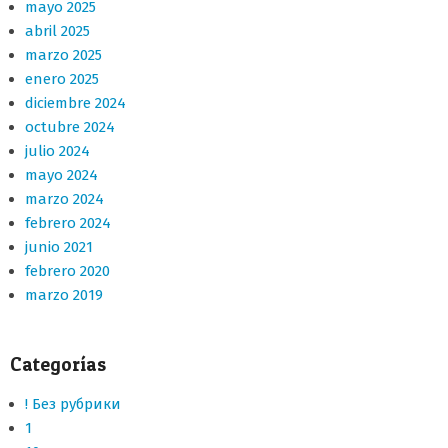
mayo 2025
abril 2025
marzo 2025
enero 2025
diciembre 2024
octubre 2024
julio 2024
mayo 2024
marzo 2024
febrero 2024
junio 2021
febrero 2020
marzo 2019
Categorías
! Без рубрики
1