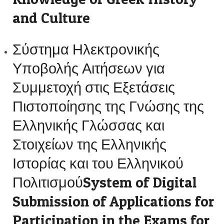
and Culture
Σύστημα Ηλεκτρονικής
Υποβολής Αιτήσεων για
Συμμετοχή στις Εξετάσεις
Πιστοποίησης της Γνώσης της
Ελληνικής Γλώσσας και
Στοιχείων της Ελληνικής
Ιστορίας και του Ελληνικού
ΠολιτισμούSystem of Digital
Submission of Applications for
Participation in the Exams for