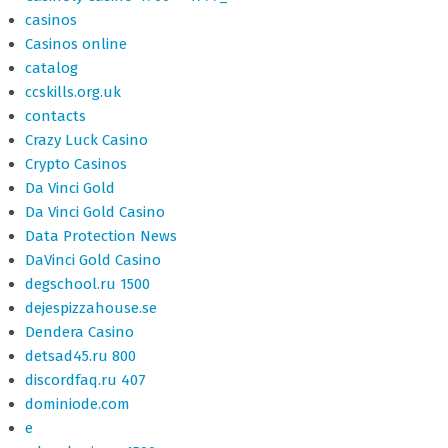
casinos
Casinos online
catalog
ccskills.org.uk
contacts
Crazy Luck Casino
Crypto Casinos
Da Vinci Gold
Da Vinci Gold Casino
Data Protection News
DaVinci Gold Casino
degschool.ru 1500
dejespizzahouse.se
Dendera Casino
detsad45.ru 800
discordfaq.ru 407
dominiode.com
e