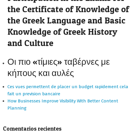
the Certificate of Knowledge of
the Greek Language and Basic
Knowledge of Greek History
and Culture
Οι πιο «τίμιες» ταβέρνες με
κήπους και αυλές
Ces vues permettent de placer un budget rapidement cela
fait un prevision bancaire
How Businesses Improve Visibility With Better Content
Planning
Comentarios recientes