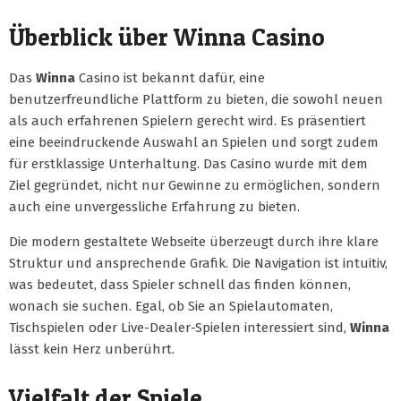
Überblick über Winna Casino
Das
Winna
Casino ist bekannt dafür, eine
benutzerfreundliche Plattform zu bieten, die sowohl neuen
als auch erfahrenen Spielern gerecht wird. Es präsentiert
eine beeindruckende Auswahl an Spielen und sorgt zudem
für erstklassige Unterhaltung. Das Casino wurde mit dem
Ziel gegründet, nicht nur Gewinne zu ermöglichen, sondern
auch eine unvergessliche Erfahrung zu bieten.
Die modern gestaltete Webseite überzeugt durch ihre klare
Struktur und ansprechende Grafik. Die Navigation ist intuitiv,
was bedeutet, dass Spieler schnell das finden können,
wonach sie suchen. Egal, ob Sie an Spielautomaten,
Tischspielen oder Live-Dealer-Spielen interessiert sind,
Winna
lässt kein Herz unberührt.
Vielfalt der Spiele