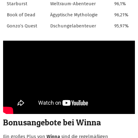
Starburst
Weltraum-Abenteuer
96,1%
Book of Dead
Ägyptische Mythologie
96,21%
Gonzo’s Quest
Dschungelabenteuer
95,97%
Bonusangebote bei Winna
Ein großes Plus von
Winna
sind die regelmäßigen