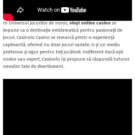
În Universul jocurilor de noroc,
vinyl online casino
se
impune ca o destinație emblematică pentru pasionații de
jocuri. Casinolo Casino se remarcă printr-o experiență
captivantă, oferind nu doar jocuri variate, ci și un mediu
prietenos și sigur pentru toți jucătorii. Indiferent dacă ești
novice sau expert, Casinolo își propune să răspundă tuturor
nevoilor tale de divertisment.