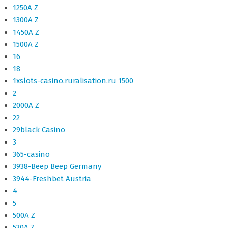
1250A Z
1300A Z
1450A Z
1500A Z
16
18
1xslots-casino.ruralisation.ru 1500
2
2000A Z
22
29black Casino
3
365-casino
3938-Beep Beep Germany
3944-Freshbet Austria
4
5
500A Z
530A Z