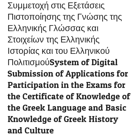
Συμμετοχή στις Εξετάσεις
Πιστοποίησης της Γνώσης της
Ελληνικής Γλώσσας και
Στοιχείων της Ελληνικής
Ιστορίας και του Ελληνικού
ΠολιτισμούSystem of Digital
Submission of Applications for
Participation in the Exams for
the Certificate of Knowledge of
the Greek Language and Basic
Knowledge of Greek History
and Culture