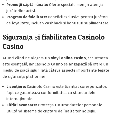
Promoții săptămânale:
Oferte speciale mențin atenția
jucătorilor activi.
Program de fidelitate:
Beneficii exclusive pentru jucătorii
de loyalitate, inclusiv cashback și bonusuri suplimentare.
Siguranța și fiabilitatea Casinolo
Casino
Atunci când ne alegem un
vinyl online casino
, securitatea
este esențială, iar Casinolo Casino se angajează să ofere un
mediu de joacă sigur. Iată câteva aspecte importante legate
de siguranța platformei:
Licențiere:
Casinolo Casino este licențiat corespunzător,
fapt ce garantează conformitatea cu standardele
internaționale.
Cifrări avansate:
Protecția tuturor datelor personale
utilizând sisteme de criptare de înaltă tehnologie.