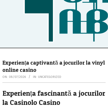
Secondary
Navigation
Experiența captivantă a jocurilor la vinyl
Menu
online casino
ON:
08/07/2026
IN:
UNCATEGORIZED
Experiența fascinantă a jocurilor
la Casinolo Casino