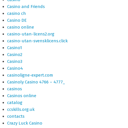
Casino and Friends
casino ch
Casino DE
casino online
casino-utan-licens2.org
casino-utan-svensklicens.click
Casino1
Casino2
Casino3
Casino4
casinoligne-expert.com
Casinoly Casino 4766 – 4777_
casinos
Casinos online
catalog
ccskills.org.uk
contacts
Crazy Luck Casino