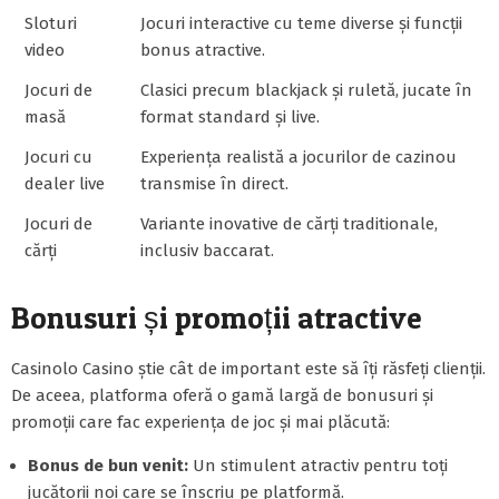
Sloturi
Jocuri interactive cu teme diverse și funcții
video
bonus atractive.
Jocuri de
Clasici precum blackjack și ruletă, jucate în
masă
format standard și live.
Jocuri cu
Experiența realistă a jocurilor de cazinou
dealer live
transmise în direct.
Jocuri de
Variante inovative de cărți traditionale,
cărți
inclusiv baccarat.
Bonusuri și promoții atractive
Casinolo Casino știe cât de important este să îți răsfeți clienții.
De aceea, platforma oferă o gamă largă de bonusuri și
promoții care fac experiența de joc și mai plăcută:
Bonus de bun venit:
Un stimulent atractiv pentru toți
jucătorii noi care se înscriu pe platformă.