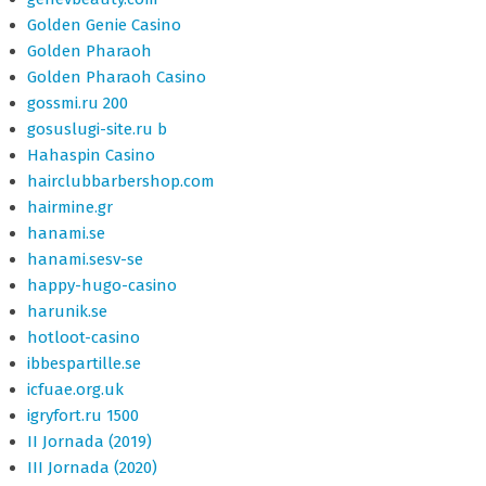
Golden Genie Casino
Golden Pharaoh
Golden Pharaoh Casino
gossmi.ru 200
gosuslugi-site.ru b
Hahaspin Casino
hairclubbarbershop.com
hairmine.gr
hanami.se
hanami.sesv-se
happy-hugo-casino
harunik.se
hotloot-casino
ibbespartille.se
icfuae.org.uk
igryfort.ru 1500
II Jornada (2019)
III Jornada (2020)