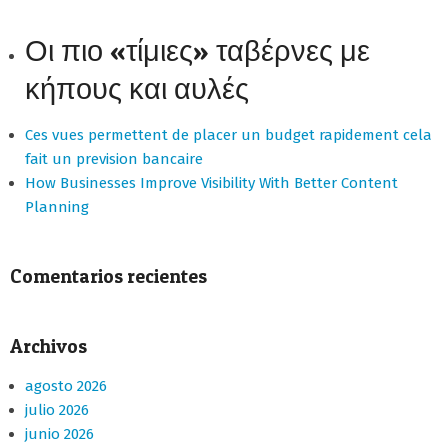
Οι πιο «τίμιες» ταβέρνες με
κήπους και αυλές
Ces vues permettent de placer un budget rapidement cela
fait un prevision bancaire
How Businesses Improve Visibility With Better Content
Planning
Comentarios recientes
Archivos
agosto 2026
julio 2026
junio 2026