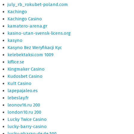
july_rb_rokubet-poland.com
Kachingo
Kachingo Casino
kamatero-arena.gr
kasino-utan-svensk-licens.org
kasyno
Kasyno Bez Weryfikacji Kyc
kelebektaksi.com 1009
kiflice.se
Kingmaker Casino
Kudosbet Casino
Kult Casino
lapepajaleo.es
lebeslay.fr
leonov16.ru 200
london10.ru 200
Lucky Twice Casino
lucky-barry-casino
lucky-pharao-de.de 500