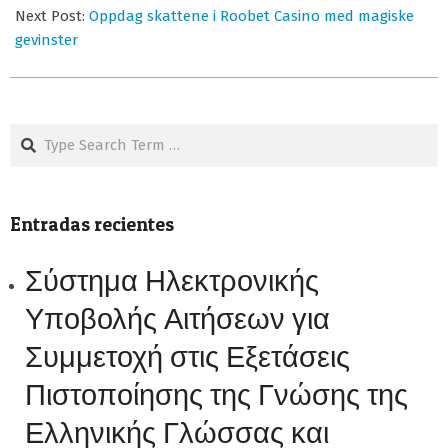
Next Post:
Oppdag skattene i Roobet Casino med magiske
gevinster
Search
Entradas recientes
Σύστημα Ηλεκτρονικής
Υποβολής Αιτήσεων για
Συμμετοχή στις Εξετάσεις
Πιστοποίησης της Γνώσης της
Ελληνικής Γλώσσας και