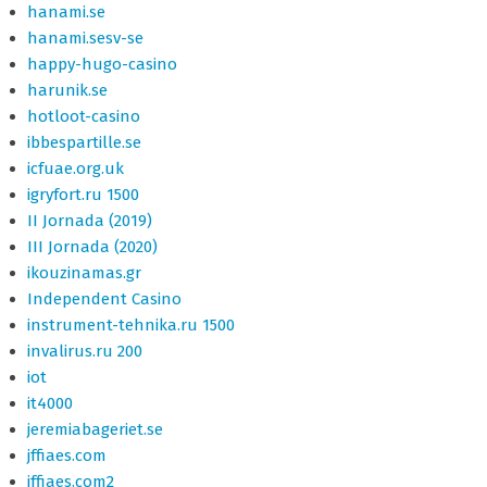
hanami.se
hanami.sesv-se
happy-hugo-casino
harunik.se
hotloot-casino
ibbespartille.se
icfuae.org.uk
igryfort.ru 1500
II Jornada (2019)
III Jornada (2020)
ikouzinamas.gr
Independent Casino
instrument-tehnika.ru 1500
invalirus.ru 200
iot
it4000
jeremiabageriet.se
jffiaes.com
jffiaes.com2