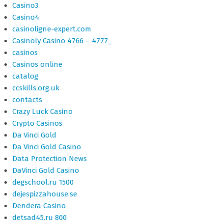
Casino3
Casino4
casinoligne-expert.com
Casinoly Casino 4766 – 4777_
casinos
Casinos online
catalog
ccskills.org.uk
contacts
Crazy Luck Casino
Crypto Casinos
Da Vinci Gold
Da Vinci Gold Casino
Data Protection News
DaVinci Gold Casino
degschool.ru 1500
dejespizzahouse.se
Dendera Casino
detsad45.ru 800