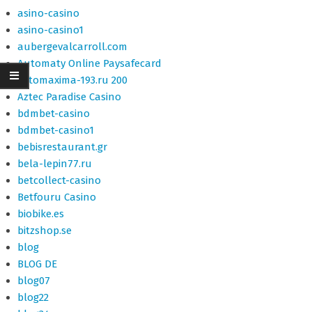
asino-casino
asino-casino1
aubergevalcarroll.com
Automaty Online Paysafecard
avtomaxima-193.ru 200
Aztec Paradise Casino
bdmbet-casino
bdmbet-casino1
bebisrestaurant.gr
bela-lepin77.ru
betcollect-casino
Betfouru Casino
biobike.es
bitzshop.se
blog
BLOG DE
blog07
blog22