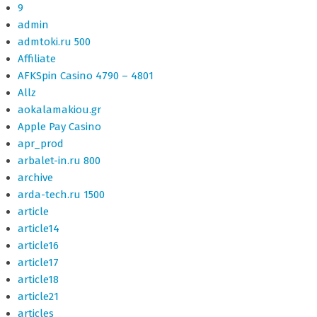
9
admin
admtoki.ru 500
Affiliate
AFKSpin Casino 4790 – 4801
Allz
aokalamakiou.gr
Apple Pay Casino
apr_prod
arbalet-in.ru 800
archive
arda-tech.ru 1500
article
article14
article16
article17
article18
article21
articles