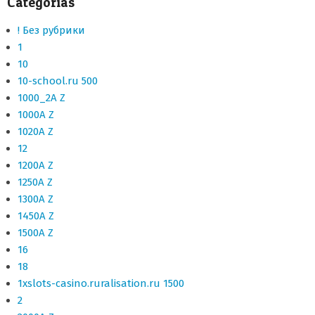
Categorías
! Без рубрики
1
10
10-school.ru 500
1000_2A Z
1000A Z
1020A Z
12
1200A Z
1250A Z
1300A Z
1450A Z
1500A Z
16
18
1xslots-casino.ruralisation.ru 1500
2