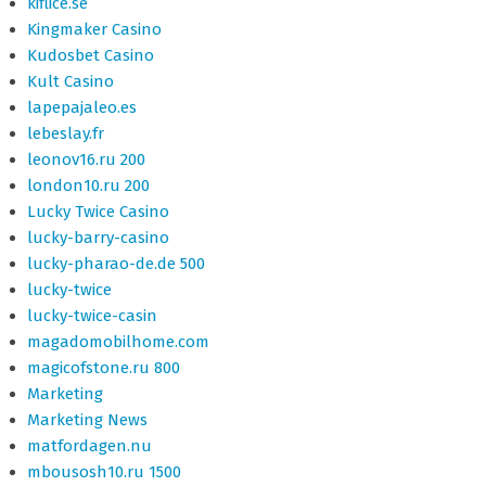
kiflice.se
Kingmaker Casino
Kudosbet Casino
Kult Casino
lapepajaleo.es
lebeslay.fr
leonov16.ru 200
london10.ru 200
Lucky Twice Casino
lucky-barry-casino
lucky-pharao-de.de 500
lucky-twice
lucky-twice-casin
magadomobilhome.com
magicofstone.ru 800
Marketing
Marketing News
matfordagen.nu
mbousosh10.ru 1500