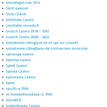
siriusdogal.com 1014
Skrill Kasinot
Slots Charm
SlotStake Casino
smallville-records.fr
Snatch Casino 3578 – 3592
Snatch Casino 3608 – 3622
sotoxtreme.clblogque-es-el-rpe-en-crossfit
sotoxtreme.clblogtipos-de-contraccion-muscular
spinanga-casino
Spininio Casino
Spinit Casino
Spinita Casino
Spinmama Casino
Spins
spu30.ru 1500
st-novopokrovskaya.ru 1500
stars80.fr
StrikerRoomz Casino