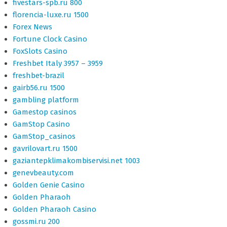
fivestars-spb.ru 800
florencia-luxe.ru 1500
Forex News
Fortune Clock Casino
FoxSlots Casino
Freshbet Italy 3957 – 3959
freshbet-brazil
gairb56.ru 1500
gambling platform
Gamestop casinos
GamStop Casino
GamStop_casinos
gavrilovart.ru 1500
gaziantepklimakombiservisi.net 1003
genevbeauty.com
Golden Genie Casino
Golden Pharaoh
Golden Pharaoh Casino
gossmi.ru 200