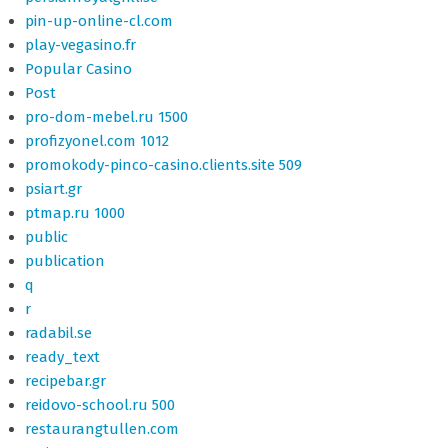
pin-up-online-cl.com
play-vegasino.fr
Popular Casino
Post
pro-dom-mebel.ru 1500
profizyonel.com 1012
promokody-pinco-casino.clients.site 509
psiart.gr
ptmap.ru 1000
public
publication
q
r
radabil.se
ready_text
recipebar.gr
reidovo-school.ru 500
restaurangtullen.com