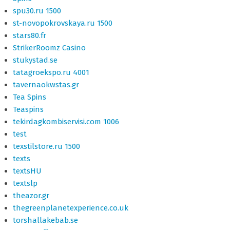
spu30.ru 1500
st-novopokrovskaya.ru 1500
stars80.fr
StrikerRoomz Casino
stukystad.se
tatagroekspo.ru 4001
tavernaokwstas.gr
Tea Spins
Teaspins
tekirdagkombiservisi.com 1006
test
texstilstore.ru 1500
texts
textsHU
textslp
theazor.gr
thegreenplanetexperience.co.uk
torshallakebab.se