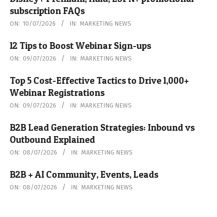
subscription FAQs
2026-
ON:
10/07/2026
IN:
MARKETING NEWS
07-
12 Tips to Boost Webinar Sign-ups
10
2026-
ON:
09/07/2026
IN:
MARKETING NEWS
07-
Top 5 Cost-Effective Tactics to Drive 1,000+
09
Webinar Registrations
2026-
ON:
09/07/2026
IN:
MARKETING NEWS
07-
B2B Lead Generation Strategies: Inbound vs
09
Outbound Explained
2026-
ON:
08/07/2026
IN:
MARKETING NEWS
07-
B2B + AI Community, Events, Leads
08
2026-
ON:
08/07/2026
IN:
MARKETING NEWS
07-
08