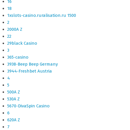
16
18
1xslots-casino.ruralisation.ru 1500
2
2000A Z
22
29black Casino
3
365-casino
3938-Beep Beep Germany
3944-Freshbet Austria
4
5
500A Z
530A Z
5670-DivaSpin Casino
6
620A Z
7