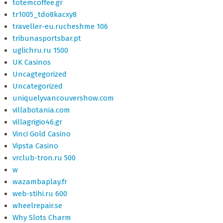
totemcoffee.gr
tr1005_tdo8kacxy8
traveller-eu.rucheshme 106
tribunasportsbar.pt
uglichru.ru 1500
UK Casinos
Uncagtegorized
Uncategorized
uniquelyvancouvershow.com
villabotania.com
villagrigio46.gr
Vinci Gold Casino
Vipsta Casino
vrclub-tron.ru 500
w
wazambaplay.fr
web-stihi.ru 600
wheelrepair.se
Why Slots Charm