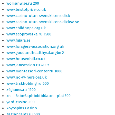
womanwise.ru 200
www.bristolprize.co.uk
www.casino-utan-svensklicens.click
www.casino-utan-svensklicens.clicksv-se
www.childhope.org.uk
www.ecoproverka.ru 1500
www.figara.es
www.foragers-association.org.uk
www.goodandhealthysd.orgbe 2
www.houseohill.co.uk
www.jamsession.ru 4005
www.montessori-center.ru 1000
www.no-w-here.org.uk
www.trakholding.ru 600
x4games.ru 1500
xn—-8sbn6aphbddbl0a.xn--p1ai 500
yard-casino-100
Yoyospins Casino
zagrancentr.ru 500