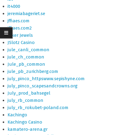
it4000
jeremiabageriet.se
jffiaes.com
jffiaes.com2
Joker Jewels
JSlotz Casino
jule_canli_common
jule_ch_common
Jule_pb_common
jule_pb_zurichberg.com
july_pinco_httpswww.sepishyne.com
july_pinco_scapesandcrowns.org
July_prod_bahsegel
july_rb_common
july_rb_rokubet-poland.com
Kachingo
Kachingo Casino
kamatero-arena.gr