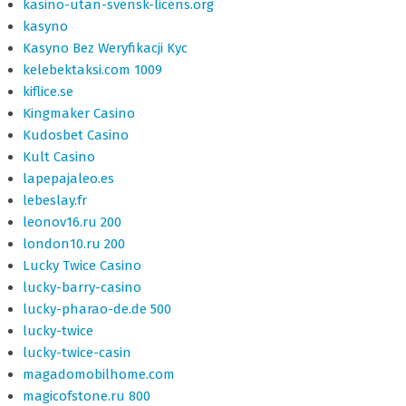
kasino-utan-svensk-licens.org
kasyno
Kasyno Bez Weryfikacji Kyc
kelebektaksi.com 1009
kiflice.se
Kingmaker Casino
Kudosbet Casino
Kult Casino
lapepajaleo.es
lebeslay.fr
leonov16.ru 200
london10.ru 200
Lucky Twice Casino
lucky-barry-casino
lucky-pharao-de.de 500
lucky-twice
lucky-twice-casin
magadomobilhome.com
magicofstone.ru 800