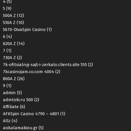
4
(5)
5
(9)
500A Z
(12)
530A Z
(10)
5670-DivaSpin Casino
(1)
6
(4)
620A Z
(14)
7
(1)
730A Z
(2)
7k-ofitsialnyj-sajt-i-zerkalo.clients.site 510
(2)
7kcasinojam.co.com 4004
(2)
800A Z
(26)
9
(1)
admin
(5)
admtoki.ru 500
(2)
Affiliate
(6)
AFKSpin Casino 4790 – 4801
(1)
Allz
(4)
aokalamakiou.gr
(5)