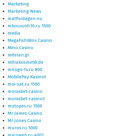
Marketing
Marketing News
matfordagen.nu
mbousosh10.ru 1500
media
MegaFishWins Casino
Mino Casino
miteran.gr
mitrakosmetik.de
mnogo-tv.ru 800
MobilePay Kasinot
moi-sat.ru 1500
monixbet-casino
monixbet-casino3
motopes.ru 1500
Mr James Casino
Mr Jones Casino
muros.ru 1000
mycoweb.ru 4002