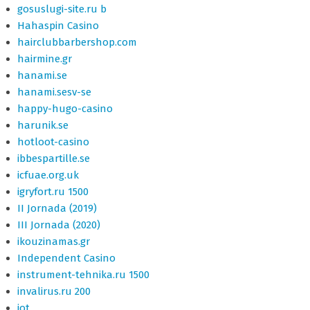
gosuslugi-site.ru b
Hahaspin Casino
hairclubbarbershop.com
hairmine.gr
hanami.se
hanami.sesv-se
happy-hugo-casino
harunik.se
hotloot-casino
ibbespartille.se
icfuae.org.uk
igryfort.ru 1500
II Jornada (2019)
III Jornada (2020)
ikouzinamas.gr
Independent Casino
instrument-tehnika.ru 1500
invalirus.ru 200
iot