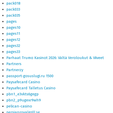
pack018
pack033
pack035
pages
pages10
pages11
pages12
pages32
pages33
Parhaat Trumo Kasinot 2026: Vältä Veroloukut & Viiveet
Partners
Partnerzy
passport-gosuslugi.ru 1500
Paysafecard Casino
Paysafecard Talletus Casino
pbn1_e3vkts6gegp
pbn2_p9ugexr9wh9
pelican-casino
persianroyalgrill.se