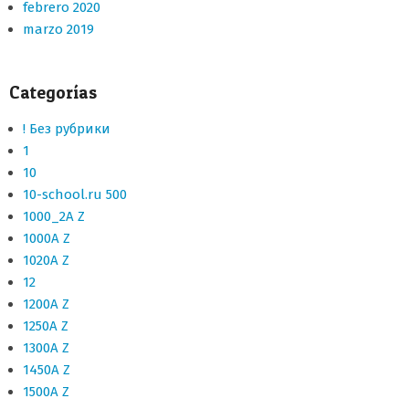
febrero 2020
marzo 2019
Categorías
! Без рубрики
1
10
10-school.ru 500
1000_2A Z
1000A Z
1020A Z
12
1200A Z
1250A Z
1300A Z
1450A Z
1500A Z