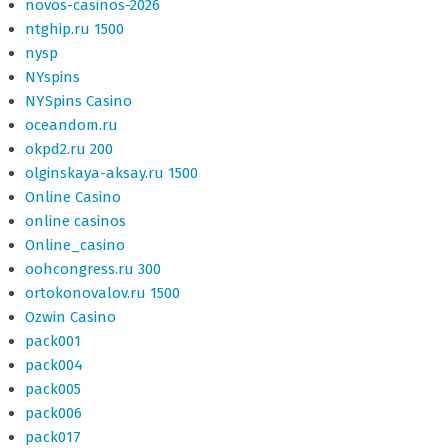
novos-casinos-2026
ntghip.ru 1500
nysp
NYspins
NYSpins Casino
oceandom.ru
okpd2.ru 200
olginskaya-aksay.ru 1500
Online Casino
online casinos
Online_casino
oohcongress.ru 300
ortokonovalov.ru 1500
Ozwin Casino
pack001
pack004
pack005
pack006
pack017