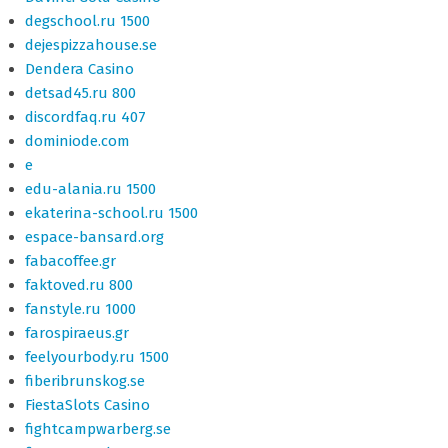
degschool.ru 1500
dejespizzahouse.se
Dendera Casino
detsad45.ru 800
discordfaq.ru 407
dominiode.com
e
edu-alania.ru 1500
ekaterina-school.ru 1500
espace-bansard.org
fabacoffee.gr
faktoved.ru 800
fanstyle.ru 1000
farospiraeus.gr
feelyourbody.ru 1500
fiberibrunskog.se
FiestaSlots Casino
fightcampwarberg.se