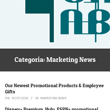
Secondary
Categoría:
Marketing News
Navigation
Menu
Our Newest Promotional Products & Employee
Gifts
2026-
ON:
10/07/2026
IN:
MARKETING NEWS
07-
Disney+ Premium, Hulu, ESPN+ promotional
10