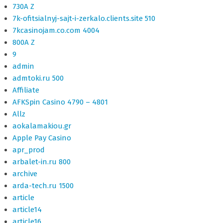
730A Z
7k-ofitsialnyj-sajt-i-zerkalo.clients.site 510
7kcasinojam.co.com 4004
800A Z
9
admin
admtoki.ru 500
Affiliate
AFKSpin Casino 4790 – 4801
Allz
aokalamakiou.gr
Apple Pay Casino
apr_prod
arbalet-in.ru 800
archive
arda-tech.ru 1500
article
article14
article16