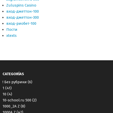
Zuluspins Casino
вход-джеттон-100
вход-джеттон-300
вход-риобет-100
Пости
хtexts
CATEGORÍAS
! Без рубрики
(6)
1
(41)
10
(4)
10-school.ru 500
(2)
1000_2A Z
(8)
1000A Z
(42)