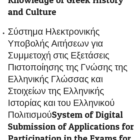
and Culture
Σύστημα Ηλεκτρονικής
Υποβολής Αιτήσεων για
Συμμετοχή στις Εξετάσεις
Πιστοποίησης της Γνώσης της
Ελληνικής Γλώσσας και
Στοιχείων της Ελληνικής
Ιστορίας και του Ελληνικού
ΠολιτισμούSystem of Digital
Submission of Applications for
Participation in the Exams for