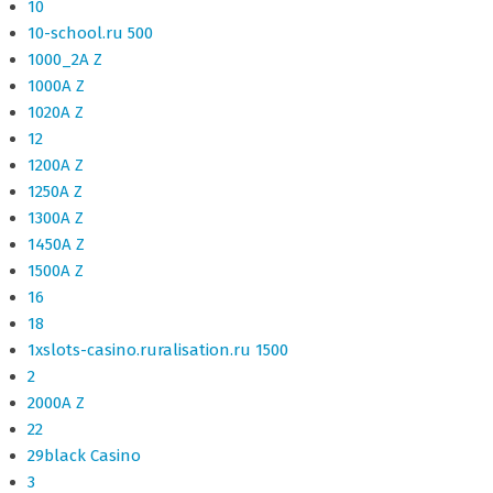
10
10-school.ru 500
1000_2A Z
1000A Z
1020A Z
12
1200A Z
1250A Z
1300A Z
1450A Z
1500A Z
16
18
1xslots-casino.ruralisation.ru 1500
2
2000A Z
22
29black Casino
3