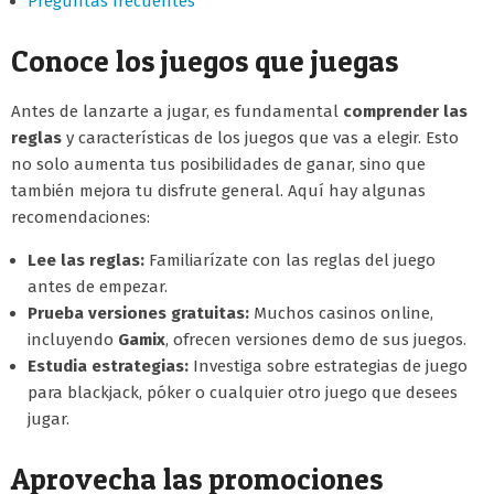
Preguntas frecuentes
Conoce los juegos que juegas
Antes de lanzarte a jugar, es fundamental
comprender las
reglas
y características de los juegos que vas a elegir. Esto
no solo aumenta tus posibilidades de ganar, sino que
también mejora tu disfrute general. Aquí hay algunas
recomendaciones:
Lee las reglas:
Familiarízate con las reglas del juego
antes de empezar.
Prueba versiones gratuitas:
Muchos casinos online,
incluyendo
Gamix
, ofrecen versiones demo de sus juegos.
Estudia estrategias:
Investiga sobre estrategias de juego
para blackjack, póker o cualquier otro juego que desees
jugar.
Aprovecha las promociones