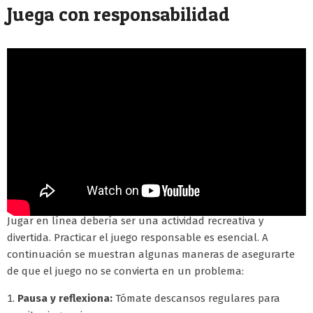
Juega con responsabilidad
Jugar en línea debería ser una actividad recreativa y
divertida. Practicar el juego responsable es esencial. A
continuación se muestran algunas maneras de asegurarte
de que el juego no se convierta en un problema:
Pausa y reflexiona:
Tómate descansos regulares para