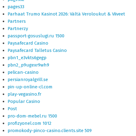
pages33
Parhaat Trumo Kasinot 2026: Vältä Veroloukut & Viiveet
Partners
Partnerzy
passport-gosuslugi.ru 1500
Paysafecard Casino
Paysafecard Talletus Casino
pbn1_e3vkts6gegp
pbn2_p9ugexr9wh9
pelican-casino
persianroyalgrill.se
pin-up-online-cl.com
play-vegasino.fr
Popular Casino
Post
pro-dom-mebel.ru 1500
profizyonel.com 1012
promokody-pinco-casino.clients.site 509