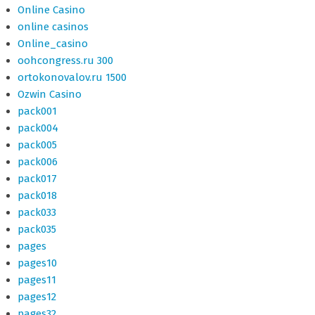
Online Casino
online casinos
Online_casino
oohcongress.ru 300
ortokonovalov.ru 1500
Ozwin Casino
pack001
pack004
pack005
pack006
pack017
pack018
pack033
pack035
pages
pages10
pages11
pages12
pages32