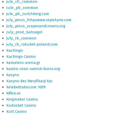
jule_ch_common
Jule_pb_common
jule_pb_zurichberg.com
july_pinco_httpswww.sepishyne.com
july_pinco_scapesandcrowns.org
July_prod_bahsegel
july_rb_common
july_rb_rokubet-poland.com
Kachingo
Kachingo Casino
kamatero-arena.gr
kasino-utan-svensk-licens.org
kasyno
Kasyno Bez Weryfikacji Kyc
kelebektaksi.com 1009
kiflice.se
Kingmaker Casino
Kudosbet Casino
Kult Casino