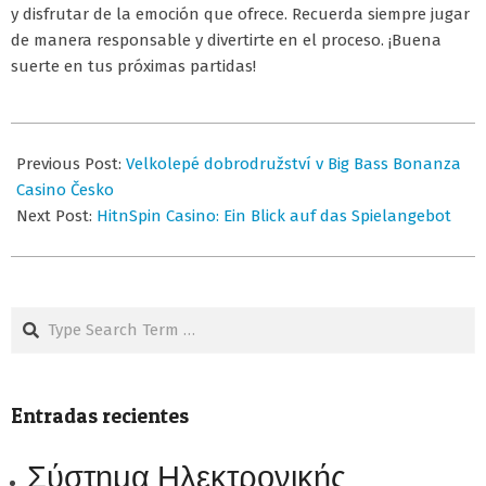
y disfrutar de la emoción que ofrece. Recuerda siempre jugar
de manera responsable y divertirte en el proceso. ¡Buena
suerte en tus próximas partidas!
2026-
07-
Previous Post:
Velkolepé dobrodružství v Big Bass Bonanza
09
Casino Česko
Next Post:
HitnSpin Casino: Ein Blick auf das Spielangebot
Search
Entradas recientes
Σύστημα Ηλεκτρονικής