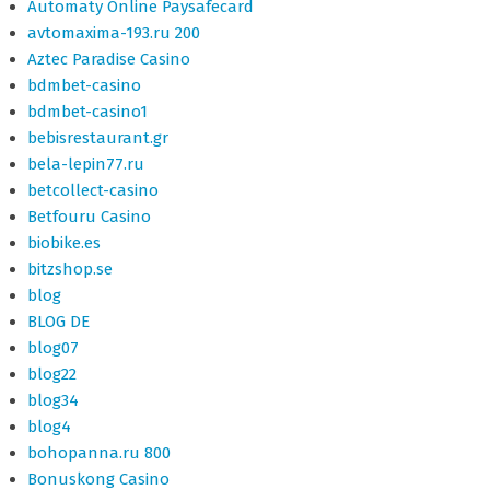
Automaty Online Paysafecard
avtomaxima-193.ru 200
Aztec Paradise Casino
bdmbet-casino
bdmbet-casino1
bebisrestaurant.gr
bela-lepin77.ru
betcollect-casino
Betfouru Casino
biobike.es
bitzshop.se
blog
BLOG DE
blog07
blog22
blog34
blog4
bohopanna.ru 800
Bonuskong Casino