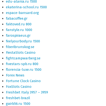
edu-alania.ru 1500
ekaterina-school.ru 1500
espace-bansard.org
fabacoffee.gr
faktoved.ru 800
fanstyle.ru 1000
farospiraeus.gr
feelyourbody.ru 1500
fiberibrunskog.se
FiestaSlots Casino
fightcampwarberg.se
fivestars-spb.ru 800
florencia-luxe.ru 1500
Forex News
Fortune Clock Casino
FoxSlots Casino
Freshbet Italy 3957 – 3959
freshbet-brazil
gairb56.ru 1500