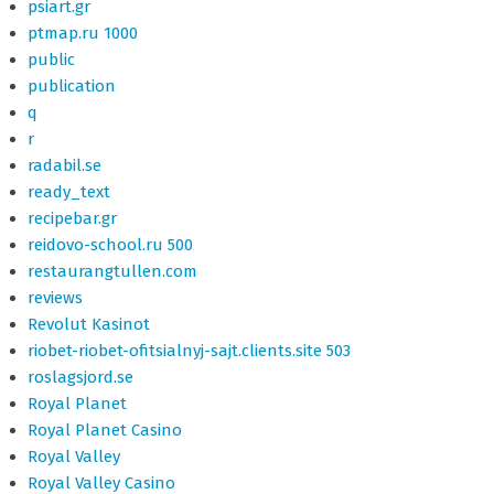
psiart.gr
ptmap.ru 1000
public
publication
q
r
radabil.se
ready_text
recipebar.gr
reidovo-school.ru 500
restaurangtullen.com
reviews
Revolut Kasinot
riobet-riobet-ofitsialnyj-sajt.clients.site 503
roslagsjord.se
Royal Planet
Royal Planet Casino
Royal Valley
Royal Valley Casino