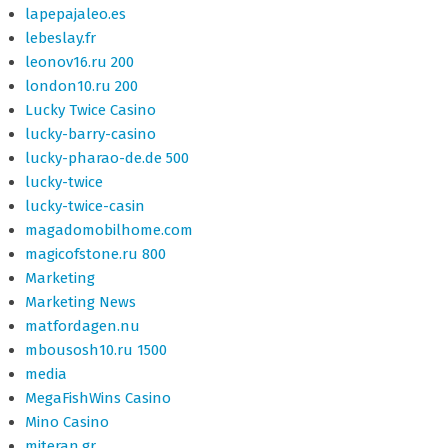
lapepajaleo.es
lebeslay.fr
leonov16.ru 200
london10.ru 200
Lucky Twice Casino
lucky-barry-casino
lucky-pharao-de.de 500
lucky-twice
lucky-twice-casin
magadomobilhome.com
magicofstone.ru 800
Marketing
Marketing News
matfordagen.nu
mbousosh10.ru 1500
media
MegaFishWins Casino
Mino Casino
miteran.gr