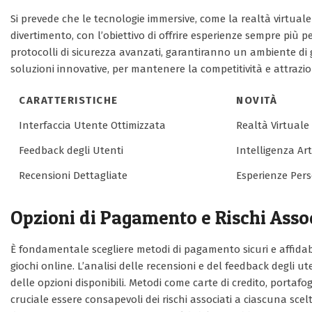
Si prevede che le tecnologie immersive, come la realtà virtuale e
divertimento, con l’obiettivo di offrire esperienze sempre più
protocolli di sicurezza avanzati, garantiranno un ambiente di gi
soluzioni innovative, per mantenere la competitività e attrazi
CARATTERISTICHE
NOVITÀ
Interfaccia Utente Ottimizzata
Realtà Virtuale
Feedback degli Utenti
Intelligenza Arti
Recensioni Dettagliate
Esperienze Pers
Opzioni di Pagamento e Rischi Asso
È fondamentale scegliere metodi di pagamento sicuri e affida
giochi online. L’analisi delle recensioni e del feedback degli u
delle opzioni disponibili. Metodi come carte di credito, portafog
cruciale essere consapevoli dei rischi associati a ciascuna sce