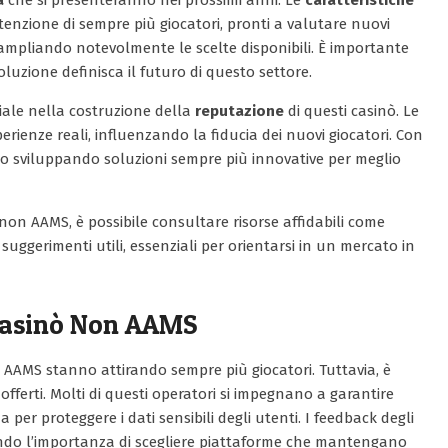
à
che si presenteranno nei prossimi anni. Le
caratteristiche
enzione di sempre più giocatori, pronti a valutare nuovi
, ampliando notevolmente le scelte disponibili. È importante
oluzione definisca il futuro di questo settore.
ciale nella costruzione della
reputazione
di questi casinò. Le
erienze reali, influenzando la fiducia dei nuovi giocatori. Con
no sviluppando soluzioni sempre più innovative per meglio
 non AAMS, è possibile consultare risorse affidabili come
 suggerimenti utili, essenziali per orientarsi in un mercato in
 Casinò Non AAMS
AAMS stanno attirando sempre più giocatori. Tuttavia, è
offerti. Molti di questi operatori si impegnano a garantire
 per proteggere i dati sensibili degli utenti. I feedback degli
neando l’importanza di scegliere piattaforme che mantengano