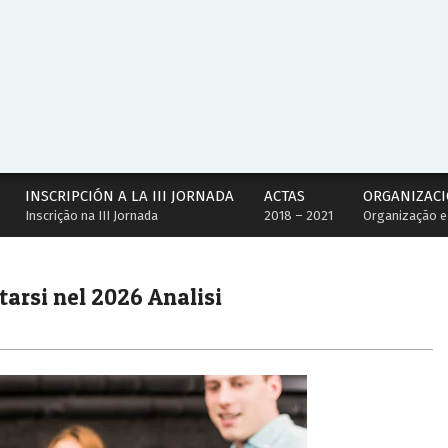
INSCRIPCIÓN A LA III JORNADA
ACTAS
ORGANIZACI
Inscrição na III Jornada
2018 – 2021
Organização e
arsi nel 2026 Analisi