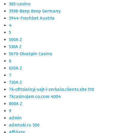
365-casino
3938-Beep Beep Germany
3944-Freshbet Austria
4
5
500A Z
530A Z
5670-DivaSpin Casino
6
620A Z
7
730A Z
7k-ofitsialnyj-sajt-i-zerkalo.clients.site 510
7kcasinojam.co.com 4004
800A Z
9
admin
admtoki.ru 500
Affiliate