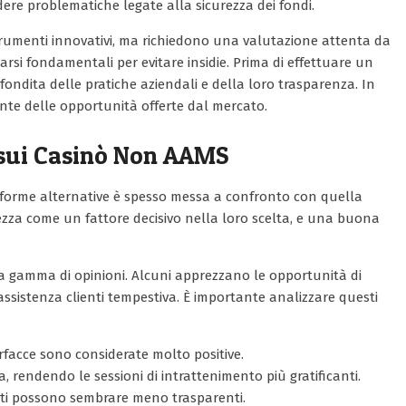
re problematiche legate alla sicurezza dei fondi.
rumenti innovativi, ma richiedono una valutazione attenta da
larsi fondamentali per evitare insidie. Prima di effettuare un
ondita delle pratiche aziendali e della loro trasparenza. In
nte delle opportunità offerte dal mercato.
 sui Casinò Non AAMS
ttaforme alternative è spesso messa a confronto con quella
rezza come un fattore decisivo nella loro scelta, e una buona
a gamma di opinioni. Alcuni apprezzano le opportunità di
sistenza clienti tempestiva. È importante analizzare questi
terfacce sono considerate molto positive.
a, rendendo le sessioni di intrattenimento più gratificanti.
enti possono sembrare meno trasparenti.