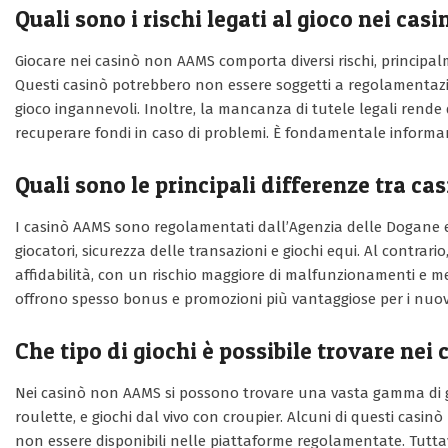
Quali sono i rischi legati al gioco nei c
Giocare nei casinò non AAMS comporta diversi rischi, principalme
Questi casinò potrebbero non essere soggetti a regolamentazioni
gioco ingannevoli. Inoltre, la mancanza di tutele legali rende di
recuperare fondi in caso di problemi. È fondamentale informar
Quali sono le principali differenze tra 
I casinò AAMS sono regolamentati dall’Agenzia delle Dogane e
giocatori, sicurezza delle transazioni e giochi equi. Al contrar
affidabilità, con un rischio maggiore di malfunzionamenti e me
offrono spesso bonus e promozioni più vantaggiose per i nuovi
Che tipo di giochi è possibile trovare ne
Nei casinò non AAMS si possono trovare una vasta gamma di gio
roulette, e giochi dal vivo con croupier. Alcuni di questi casi
non essere disponibili nelle piattaforme regolamentate. Tuttavi