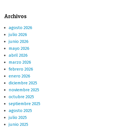
Archivos
agosto 2026
julio 2026
junio 2026
mayo 2026
abril 2026
marzo 2026
febrero 2026
enero 2026
diciembre 2025
noviembre 2025
octubre 2025
septiembre 2025
agosto 2025
julio 2025
junio 2025