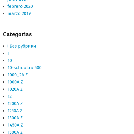
febrero 2020
marzo 2019
Categorías
! Без рубрики
1
10
10-school.ru 500
1000_2A Z
1000A Z
1020A Z
12
1200A Z
1250A Z
1300A Z
1450A Z
1500A Z