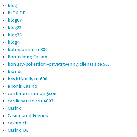
blog
BLOG DE
blog07
blog22
blog34
blog4
bohopanna.ru 800
Bonuskong Casino
bonusy-pokerdom-privetstvennyj.clients.site 503
brands
brightfamily.ru 600
Brionis Casino
cantinorestaurang.com
cardiosaratov.ru 4003
Casino
Casino and Friends
casino ch
Casino DE