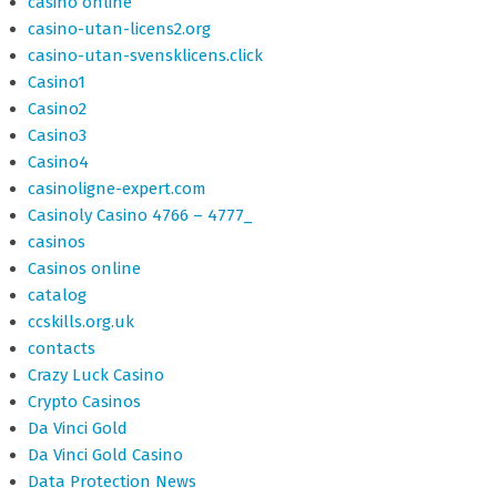
casino online
casino-utan-licens2.org
casino-utan-svensklicens.click
Casino1
Casino2
Casino3
Casino4
casinoligne-expert.com
Casinoly Casino 4766 – 4777_
casinos
Casinos online
catalog
ccskills.org.uk
contacts
Crazy Luck Casino
Crypto Casinos
Da Vinci Gold
Da Vinci Gold Casino
Data Protection News