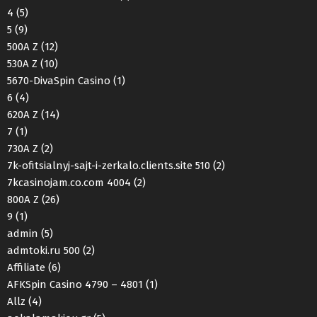
4
(5)
5
(9)
500A Z
(12)
530A Z
(10)
5670-DivaSpin Casino
(1)
6
(4)
620A Z
(14)
7
(1)
730A Z
(2)
7k-ofitsialnyj-sajt-i-zerkalo.clients.site 510
(2)
7kcasinojam.co.com 4004
(2)
800A Z
(26)
9
(1)
admin
(5)
admtoki.ru 500
(2)
Affiliate
(6)
AFKSpin Casino 4790 – 4801
(1)
Allz
(4)