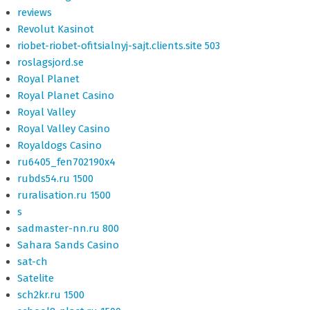
reviews
Revolut Kasinot
riobet-riobet-ofitsialnyj-sajt.clients.site 503
roslagsjord.se
Royal Planet
Royal Planet Casino
Royal Valley
Royal Valley Casino
Royaldogs Casino
ru6405_fen702190x4
rubds54.ru 1500
ruralisation.ru 1500
s
sadmaster-nn.ru 800
Sahara Sands Casino
sat-ch
Satelite
sch2kr.ru 1500