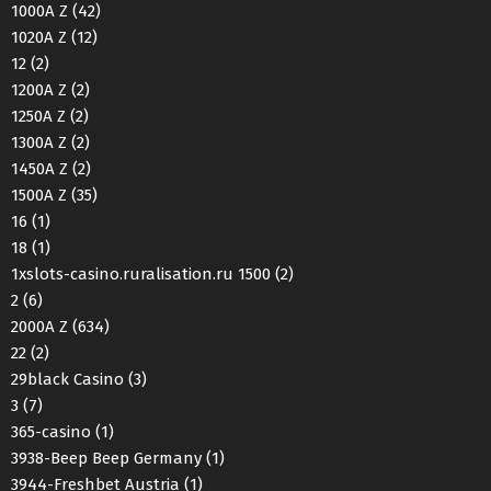
1000A Z
(42)
1020A Z
(12)
12
(2)
1200A Z
(2)
1250A Z
(2)
1300A Z
(2)
1450A Z
(2)
1500A Z
(35)
16
(1)
18
(1)
1xslots-casino.ruralisation.ru 1500
(2)
2
(6)
2000A Z
(634)
22
(2)
29black Casino
(3)
3
(7)
365-casino
(1)
3938-Beep Beep Germany
(1)
3944-Freshbet Austria
(1)