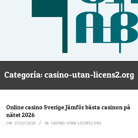
Secondary
Categoría:
casino-utan-licens2.org
Navigation
Menu
Online casino Sverige Jämför bästa casinon på
nätet 2026
2026-
ON:
27/02/2026
IN:
CASINO-UTAN-LICENS2.ORG
02-
27