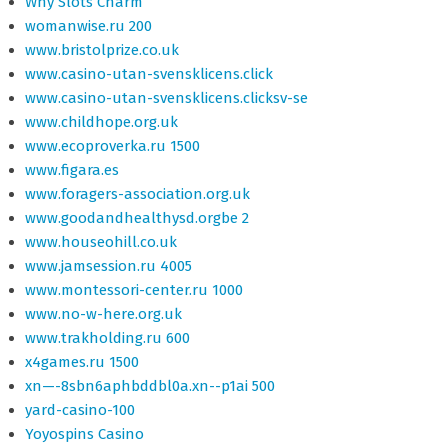
Why Slots Charm
womanwise.ru 200
www.bristolprize.co.uk
www.casino-utan-svensklicens.click
www.casino-utan-svensklicens.clicksv-se
www.childhope.org.uk
www.ecoproverka.ru 1500
www.figara.es
www.foragers-association.org.uk
www.goodandhealthysd.orgbe 2
www.houseohill.co.uk
www.jamsession.ru 4005
www.montessori-center.ru 1000
www.no-w-here.org.uk
www.trakholding.ru 600
x4games.ru 1500
xn—-8sbn6aphbddbl0a.xn--p1ai 500
yard-casino-100
Yoyospins Casino