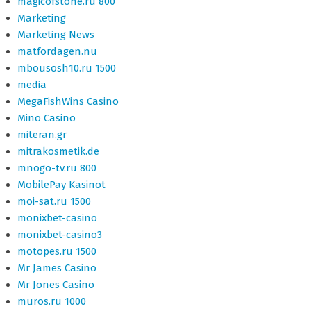
magicofstone.ru 800
Marketing
Marketing News
matfordagen.nu
mbousosh10.ru 1500
media
MegaFishWins Casino
Mino Casino
miteran.gr
mitrakosmetik.de
mnogo-tv.ru 800
MobilePay Kasinot
moi-sat.ru 1500
monixbet-casino
monixbet-casino3
motopes.ru 1500
Mr James Casino
Mr Jones Casino
muros.ru 1000