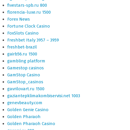
fivestars-spb.ru 800
florencia-luxe.ru 1500
Forex News
Fortune Clock Casino
FoxSlots Casino
Freshbet Italy 3957 – 3959
freshbet-brazil
gairb56.ru 1500
gambling platform
Gamestop casinos
GamStop Casino
GamStop_casinos
gavrilovart.ru 1500
gaziantepklimakombiservisi.net 1003
genevbeauty.com
Golden Genie Casino
Golden Pharaoh
Golden Pharaoh Casino