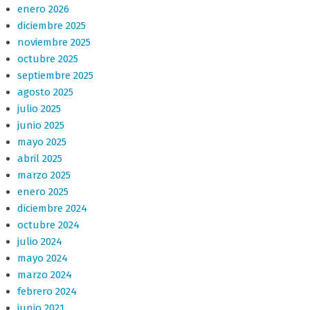
enero 2026
diciembre 2025
noviembre 2025
octubre 2025
septiembre 2025
agosto 2025
julio 2025
junio 2025
mayo 2025
abril 2025
marzo 2025
enero 2025
diciembre 2024
octubre 2024
julio 2024
mayo 2024
marzo 2024
febrero 2024
junio 2021