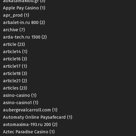
aokalamakiou.gr
(5)
Apple Pay Casino
(1)
apr_prod
(1)
arbalet-in.ru 800
(2)
archive
(7)
arda-tech.ru 1500
(2)
article
(23)
article14
(1)
article16
(3)
article17
(1)
article18
(3)
article21
(2)
articles
(23)
asino-casino
(1)
asino-casino1
(1)
aubergevalcarroll.com
(1)
Automaty Online Paysafecard
(1)
avtomaxima-193.ru 200
(2)
Aztec Paradise Casino
(1)