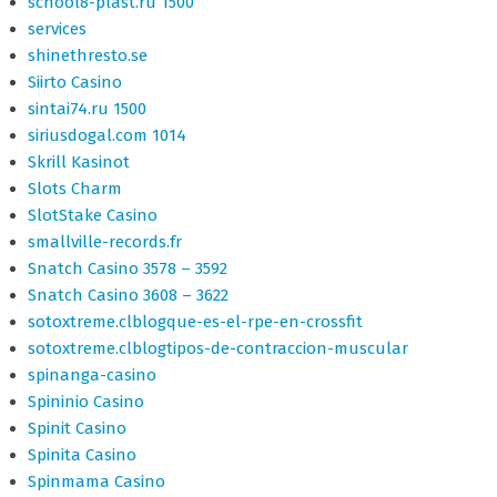
school8-plast.ru 1500
services
shinethresto.se
Siirto Casino
sintai74.ru 1500
siriusdogal.com 1014
Skrill Kasinot
Slots Charm
SlotStake Casino
smallville-records.fr
Snatch Casino 3578 – 3592
Snatch Casino 3608 – 3622
sotoxtreme.clblogque-es-el-rpe-en-crossfit
sotoxtreme.clblogtipos-de-contraccion-muscular
spinanga-casino
Spininio Casino
Spinit Casino
Spinita Casino
Spinmama Casino