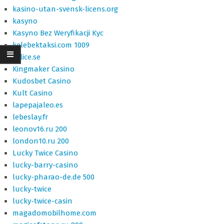
kasino-utan-svensk-licens.org
kasyno
Kasyno Bez Weryfikacji Kyc
kelebektaksi.com 1009
kiflice.se
Kingmaker Casino
Kudosbet Casino
Kult Casino
lapepajaleo.es
lebeslay.fr
leonov16.ru 200
london10.ru 200
Lucky Twice Casino
lucky-barry-casino
lucky-pharao-de.de 500
lucky-twice
lucky-twice-casin
magadomobilhome.com