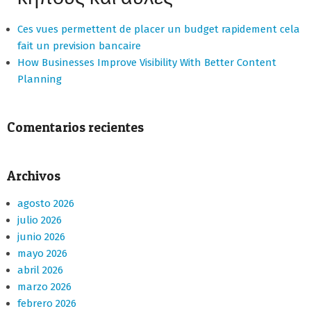
Ces vues permettent de placer un budget rapidement cela
fait un prevision bancaire
How Businesses Improve Visibility With Better Content
Planning
Comentarios recientes
Archivos
agosto 2026
julio 2026
junio 2026
mayo 2026
abril 2026
marzo 2026
febrero 2026