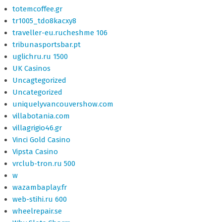
totemcoffee.gr
tr1005_tdo8kacxy8
traveller-eu.rucheshme 106
tribunasportsbar.pt
uglichru.ru 1500
UK Casinos
Uncagtegorized
Uncategorized
uniquelyvancouvershow.com
villabotania.com
villagrigio46.gr
Vinci Gold Casino
Vipsta Casino
vrclub-tron.ru 500
w
wazambaplay.fr
web-stihi.ru 600
wheelrepair.se