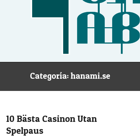
Secondary
Categoría:
hanami.se
Navigation
Menu
10 Bästa Casinon Utan
Spelpaus