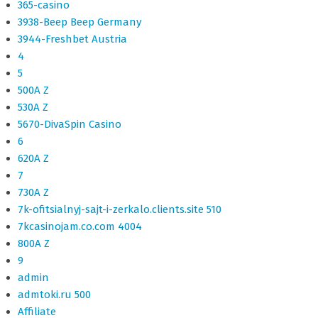
365-casino
3938-Beep Beep Germany
3944-Freshbet Austria
4
5
500A Z
530A Z
5670-DivaSpin Casino
6
620A Z
7
730A Z
7k-ofitsialnyj-sajt-i-zerkalo.clients.site 510
7kcasinojam.co.com 4004
800A Z
9
admin
admtoki.ru 500
Affiliate