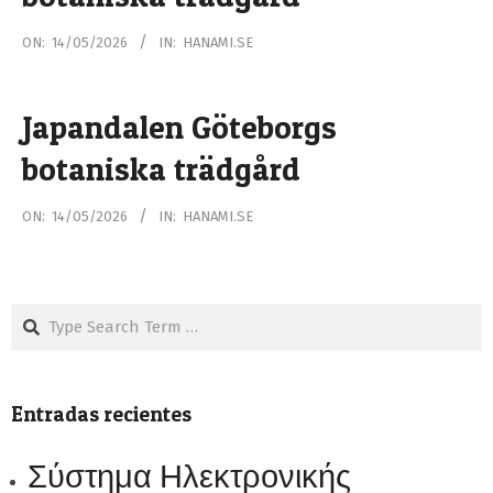
ON:
14/05/2026
IN:
HANAMI.SE
2026-
05-
14
Japandalen Göteborgs
botaniska trädgård
ON:
14/05/2026
IN:
HANAMI.SE
2026-
05-
14
Search
Entradas recientes
Σύστημα Ηλεκτρονικής