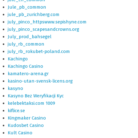
Jule_pb_common
jule_pb_zurichberg.com
july_pinco_httpswww.sepishyne.com
july_pinco_scapesandcrowns.org
July_prod_bahsegel
july_rb_common
july_rb_rokubet-poland.com
Kachingo
Kachingo Casino
kamatero-arena.gr
kasino-utan-svensk-licens.org
kasyno
Kasyno Bez Weryfikacji Kyc
kelebektaksi.com 1009
kiflice.se
Kingmaker Casino
Kudosbet Casino
Kult Casino