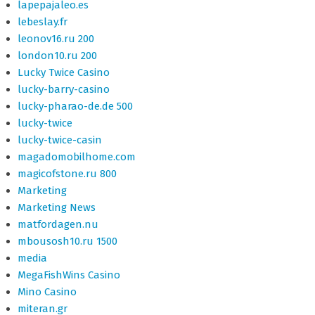
lapepajaleo.es
lebeslay.fr
leonov16.ru 200
london10.ru 200
Lucky Twice Casino
lucky-barry-casino
lucky-pharao-de.de 500
lucky-twice
lucky-twice-casin
magadomobilhome.com
magicofstone.ru 800
Marketing
Marketing News
matfordagen.nu
mbousosh10.ru 1500
media
MegaFishWins Casino
Mino Casino
miteran.gr