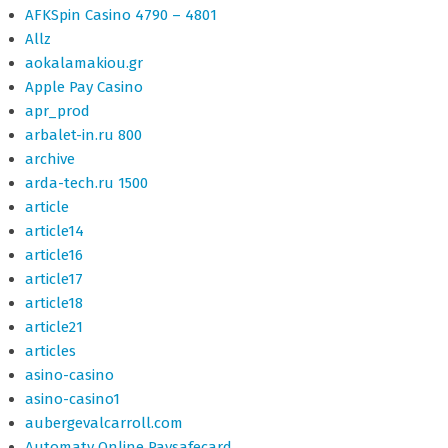
AFKSpin Casino 4790 – 4801
Allz
aokalamakiou.gr
Apple Pay Casino
apr_prod
arbalet-in.ru 800
archive
arda-tech.ru 1500
article
article14
article16
article17
article18
article21
articles
asino-casino
asino-casino1
aubergevalcarroll.com
Automaty Online Paysafecard