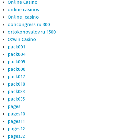
Online Casino
online casinos
Online_casino
oohcongress.ru 300
ortokonovalov.ru 1500
Ozwin Casino
pack001
pack004
pack005
pack006
pack017
pack018
pack033
pack035
pages
pages10
pages11
pages12
pages32