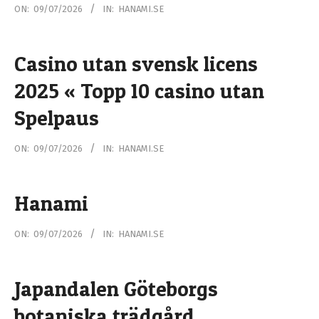
ON:
09/07/2026
IN:
HANAMI.SE
2026-
07-
09
Casino utan svensk licens
2025 « Topp 10 casino utan
Spelpaus
ON:
09/07/2026
IN:
HANAMI.SE
2026-
07-
09
Hanami
ON:
09/07/2026
IN:
HANAMI.SE
2026-
07-
09
Japandalen Göteborgs
botaniska trädgård