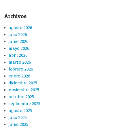
Archivos
agosto 2026
julio 2026
junio 2026
mayo 2026
abril 2026
marzo 2026
febrero 2026
enero 2026
diciembre 2025
noviembre 2025
octubre 2025
septiembre 2025
agosto 2025
julio 2025
junio 2025