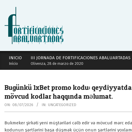
Skip
to
content
Secondary
INICIO
III JORNADA DE FORTIFICACIONES ABALUARTADAS
Navigation
Início
Olivenza, 28 de marzo de 2020
Menu
Bugünkü 1xBet promo kodu: qeydiyyatda
mövcud kodlar haqqında məlumat.
ON:
08/07/2026
IN:
UNCATEGORIZED
Bukmeker şirkəti yeni müştəriləri cəlb edir və mövcud mərc e
kodunun şərtlərini başa düşmək üçün onun şərtlərini yoxla