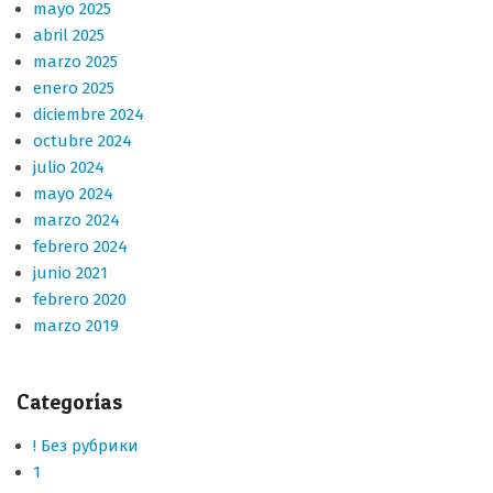
mayo 2025
abril 2025
marzo 2025
enero 2025
diciembre 2024
octubre 2024
julio 2024
mayo 2024
marzo 2024
febrero 2024
junio 2021
febrero 2020
marzo 2019
Categorías
! Без рубрики
1