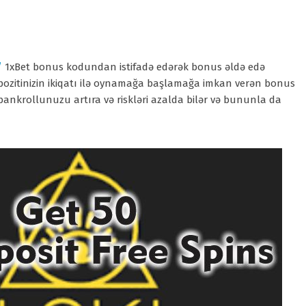
/
1xBet bonus kodundan istifadə edərək bonus əldə edə
epozitinizin ikiqatı ilə oynamağa başlamağa imkan verən bonus
 bankrollunuzu artıra və riskləri azalda bilər və bununla da