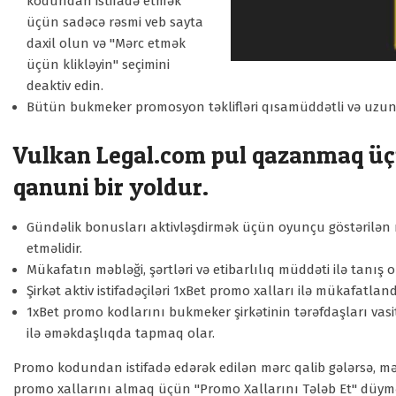
kodundan istifadə etmək
üçün sadəcə rəsmi veb sayta
daxil olun və "Mərc etmək
üçün klikləyin" seçimini
deaktiv edin.
Bütün bukmeker promosyon təklifləri qısamüddətli və uzun
Vulkan Legal.com pul qazanmaq ü
qanuni bir yoldur.
Gündəlik bonusları aktivləşdirmək üçün oyunçu göstərilən
etməlidir.
Mükafatın məbləği, şərtləri və etibarlılıq müddəti ilə tanı
Şirkət aktiv istifadəçiləri 1xBet promo xalları ilə mükafatlandı
1xBet promo kodlarını bukmeker şirkətinin tərəfdaşları vasit
ilə əməkdaşlıqda tapmaq olar.
Promo kodundan istifadə edərək edilən mərc qalib gələrsə, mə
promo xallarını almaq üçün "Promo Xallarını Tələb Et" düymə