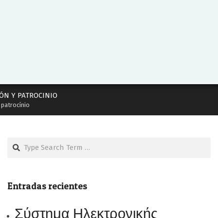
ÓN Y PATROCINIO
 patrocínio
Search
Entradas recientes
Σύστημα Ηλεκτρονικής