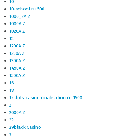
10
10-school.ru 500
1000_2A Z
1000A Z
1020A Z
12
1200A Z
1250A Z
1300A Z
1450A Z
1500A Z
16
18
1xslots-casino.ruralisation.ru 1500
2
2000A Z
22
29black Casino
3