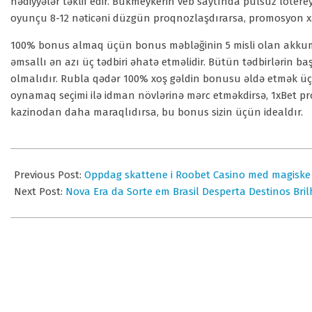
hədiyyələr təklif edir. Bukmeykerin veb saytında pulsuz loterey
oyunçu 8-12 nəticəni düzgün proqnozlaşdırarsa, promosyon xal
100% bonus almaq üçün bonus məbləğinin 5 misli olan akkumu
əmsallı ən azı üç tədbiri əhatə etməlidir. Bütün tədbirlərin b
olmalıdır. Rubla qədər 100% xoş gəldin bonusu əldə etmək üç
oynamaq seçimi ilə idman növlərinə mərc etməkdirsə, 1xBet pr
kazinodan daha maraqlıdırsa, bu bonus sizin üçün idealdır.
2026-
07-
Previous Post:
Oppdag skattene i Roobet Casino med magiske 
08
Next Post:
Nova Era da Sorte em Brasil Desperta Destinos Bri