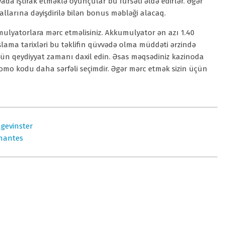
ada iştirak etməklə oyunçular bu fürsəti əldə edirlər. Əgər
larına dəyişdirilə bilən bonus məbləği alacaq.
lyatorlara mərc etməlisiniz. Akkumulyator ən azı 1.40
aşlama tarixləri bu təklifin qüvvədə olma müddəti ərzində
ün qeydiyyat zamanı daxil edin. Əsas məqsədiniz kazinoda
omo kodu daha sərfəli seçimdir. Əgər mərc etmək sizin üçün
gevinster
lhantes