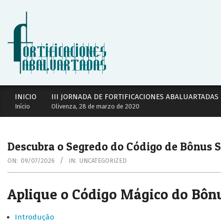
Skip
to
content
Secondary
INICIO
III JORNADA DE FORTIFICACIONES ABALUARTADAS
Navigation
Início
Olivenza, 28 de marzo de 2020
Menu
Descubra o Segredo do Código de Bônus S
ON:
09/07/2026
IN:
UNCATEGORIZED
Aplique o Código Mágico do Bônu
Introdução