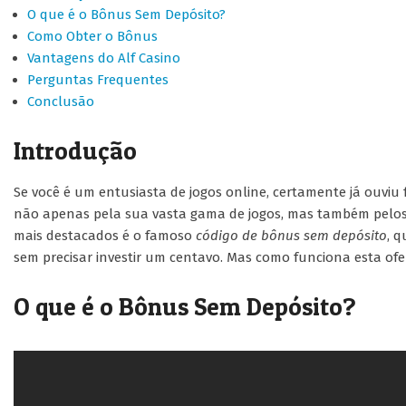
O que é o Bônus Sem Depósito?
Como Obter o Bônus
Vantagens do Alf Casino
Perguntas Frequentes
Conclusão
Introdução
Se você é um entusiasta de jogos online, certamente já ouviu 
não apenas pela sua vasta gama de jogos, mas também pelos 
mais destacados é o famoso
código de bônus sem depósito
, 
sem precisar investir um centavo. Mas como funciona esta ofe
O que é o Bônus Sem Depósito?