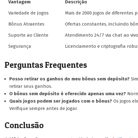
Vantagem
Descrição
Variedade de Jogos
Mais de 2000 jogos de diferentes
Bônus Atraentes
Ofertas constantes, incluindo bô
Suporte ao Cliente
Atendimento 24/7 via chat ao vivo,
Segurança
Licenciamento e criptografia robu
Perguntas Frequentes
Posso retirar os ganhos do meu bônus sem depósito?
Sim
retirar seus ganhos.
O bônus sem depósito é oferecido apenas uma vez?
Norma
Quais jogos podem ser jogados com o bônus?
Os jogos el
Verifique sempre antes de jogar.
Conclusão