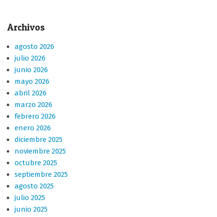
Archivos
agosto 2026
julio 2026
junio 2026
mayo 2026
abril 2026
marzo 2026
febrero 2026
enero 2026
diciembre 2025
noviembre 2025
octubre 2025
septiembre 2025
agosto 2025
julio 2025
junio 2025