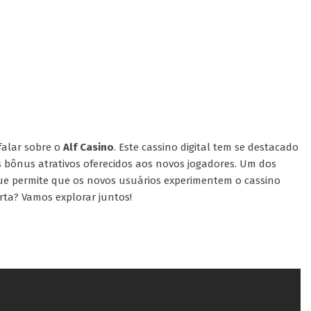
falar sobre o
Alf Casino
. Este cassino digital tem se destacado
bônus atrativos oferecidos aos novos jogadores. Um dos
que permite que os novos usuários experimentem o cassino
rta? Vamos explorar juntos!