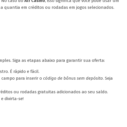
. No caso do
Alf Casino
, isso significa que você pode usar um
a quantia em créditos ou rodadas em jogos selecionados.
ples. Siga as etapas abaixo para garantir sua oferta:
ro. É rápido e fácil.
 campo para inserir o
código de bônus sem depósito
. Seja
réditos ou rodadas gratuitas adicionados ao seu saldo.
e divirta-se!