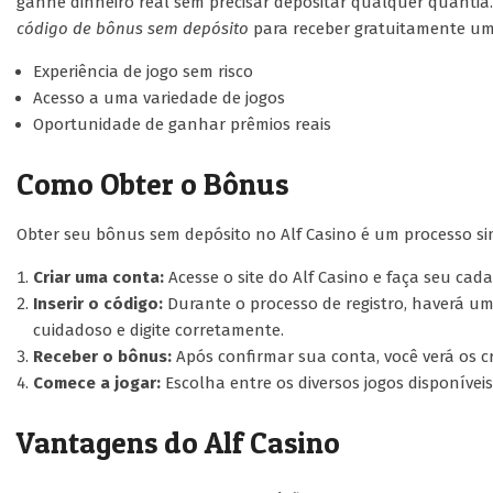
ganhe dinheiro real sem precisar depositar qualquer quantia
código de bônus sem depósito
para receber gratuitamente um
Experiência de jogo sem risco
Acesso a uma variedade de jogos
Oportunidade de ganhar prêmios reais
Como Obter o Bônus
Obter seu bônus sem depósito no Alf Casino é um processo sim
Criar uma conta:
Acesse o site do Alf Casino e faça seu cadast
Inserir o código:
Durante o processo de registro, haverá um
cuidadoso e digite corretamente.
Receber o bônus:
Após confirmar sua conta, você verá os c
Comece a jogar:
Escolha entre os diversos jogos disponíveis 
Vantagens do Alf Casino