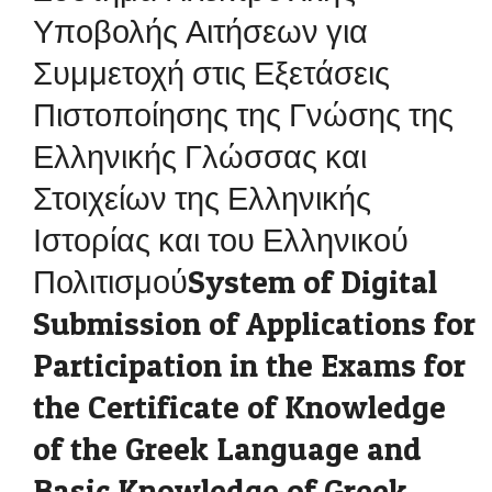
Υποβολής Αιτήσεων για
Συμμετοχή στις Εξετάσεις
Πιστοποίησης της Γνώσης της
Ελληνικής Γλώσσας και
Στοιχείων της Ελληνικής
Ιστορίας και του Ελληνικού
ΠολιτισμούSystem of Digital
Submission of Applications for
Participation in the Exams for
the Certificate of Knowledge
of the Greek Language and
Basic Knowledge of Greek