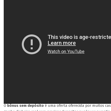
O
bônus sem depósito
é uma oferta oferecida por muitos cass