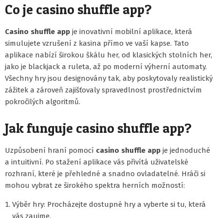
Co je casino shuffle app?
Casino shuffle app
je inovativní mobilní aplikace, která
simulujete vzrušení z kasina přímo ve vaší kapse. Tato
aplikace nabízí širokou škálu her, od klasických stolních her,
jako je blackjack a ruleta, až po moderní výherní automaty.
Všechny hry jsou designovány tak, aby poskytovaly realistický
zážitek a zároveň zajišťovaly spravedlnost prostřednictvím
pokročilých algoritmů.
Jak funguje casino shuffle app?
Uzpůsobení hraní pomocí
casino shuffle app
je jednoduché
a intuitivní. Po stažení aplikace vás přivítá uživatelské
rozhraní, které je přehledné a snadno ovladatelné. Hráči si
mohou vybrat ze širokého spektra herních možností:
Výběr hry: Procházejte dostupné hry a vyberte si tu, která
vás zaujme.