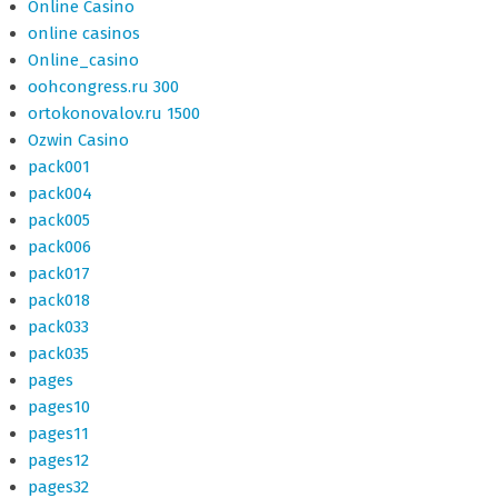
Online Casino
online casinos
Online_casino
oohcongress.ru 300
ortokonovalov.ru 1500
Ozwin Casino
pack001
pack004
pack005
pack006
pack017
pack018
pack033
pack035
pages
pages10
pages11
pages12
pages32