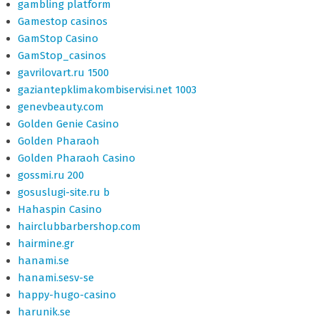
gambling platform
Gamestop casinos
GamStop Casino
GamStop_casinos
gavrilovart.ru 1500
gaziantepklimakombiservisi.net 1003
genevbeauty.com
Golden Genie Casino
Golden Pharaoh
Golden Pharaoh Casino
gossmi.ru 200
gosuslugi-site.ru b
Hahaspin Casino
hairclubbarbershop.com
hairmine.gr
hanami.se
hanami.sesv-se
happy-hugo-casino
harunik.se