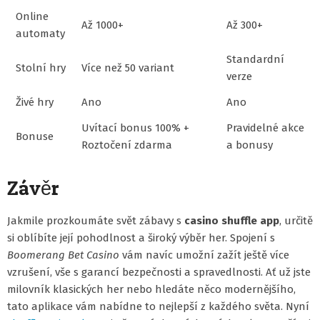
Online
Až 1000+
Až 300+
automaty
Standardní
Stolní hry
Více než 50 variant
verze
Živé hry
Ano
Ano
Uvítací bonus 100% +
Pravidelné akce
Bonuse
Roztočení zdarma
a bonusy
Závěr
Jakmile prozkoumáte svět zábavy s
casino shuffle app
, určitě
si oblíbíte její pohodlnost a široký výběr her. Spojení s
Boomerang Bet Casino
vám navíc umožní zažít ještě více
vzrušení, vše s garancí bezpečnosti a spravedlnosti. Ať už jste
milovník klasických her nebo hledáte něco modernějšího,
tato aplikace vám nabídne to nejlepší z každého světa. Nyní