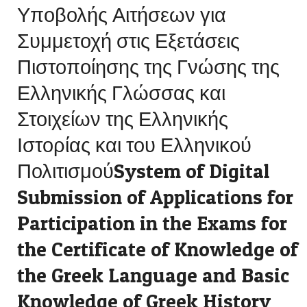
Υποβολής Αιτήσεων για
Συμμετοχή στις Εξετάσεις
Πιστοποίησης της Γνώσης της
Ελληνικής Γλώσσας και
Στοιχείων της Ελληνικής
Ιστορίας και του Ελληνικού
ΠολιτισμούSystem of Digital
Submission of Applications for
Participation in the Exams for
the Certificate of Knowledge of
the Greek Language and Basic
Knowledge of Greek History