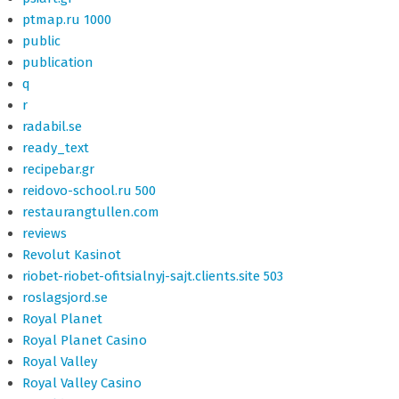
ptmap.ru 1000
public
publication
q
r
radabil.se
ready_text
recipebar.gr
reidovo-school.ru 500
restaurangtullen.com
reviews
Revolut Kasinot
riobet-riobet-ofitsialnyj-sajt.clients.site 503
roslagsjord.se
Royal Planet
Royal Planet Casino
Royal Valley
Royal Valley Casino