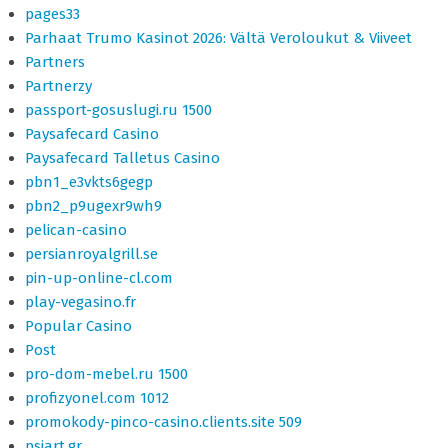
pages33
Parhaat Trumo Kasinot 2026: Vältä Veroloukut & Viiveet
Partners
Partnerzy
passport-gosuslugi.ru 1500
Paysafecard Casino
Paysafecard Talletus Casino
pbn1_e3vkts6gegp
pbn2_p9ugexr9wh9
pelican-casino
persianroyalgrill.se
pin-up-online-cl.com
play-vegasino.fr
Popular Casino
Post
pro-dom-mebel.ru 1500
profizyonel.com 1012
promokody-pinco-casino.clients.site 509
psiart.gr