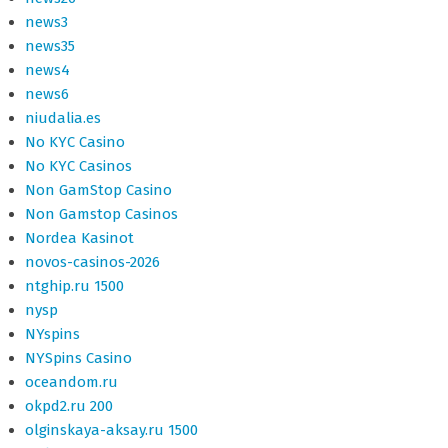
news3
news35
news4
news6
niudalia.es
No KYC Casino
No KYC Casinos
Non GamStop Casino
Non Gamstop Casinos
Nordea Kasinot
novos-casinos-2026
ntghip.ru 1500
nysp
NYspins
NYSpins Casino
oceandom.ru
okpd2.ru 200
olginskaya-aksay.ru 1500