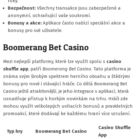
ruky.
Bezpečnost:
Všechny transakce jsou zabezpečené a
anonymní, ochraňující vaše soukromí.
Bonusy a akce:
Aplikace často nabízí speciální akce a
bonusy pro své uživatele.
Boomerang Bet Casino
Mezi nejlepší platformy, které lze využít spolu s
casino
shuffle app
, patří
Boomerang Bet Casino
. Tato platforma je
známa svým širokým spektrem herního obsahu a štědrými
bonusy pro nové i stávající hráče. Co dělá Boomerang Bet
Casino ještě atraktivnější, je jeho integrace s aplikací, která
usnadňuje přístup k horkým novinkám na trhu. Hráči zde
mohou využít velkolepých uvítacích bonusů a pravidelných
promoakcí, které dodávají ke každému hraní více vzrušení.
Casino Shuffle
Typ hry
Boomerang Bet Casino
App