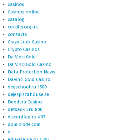
casinos
Casinos online
catalog
ccskills.org.uk
contacts
Crazy Luck Casino
Crypto Casinos
Da Vinci Gold
Da Vinci Gold Casino
Data Protection News
DaVinci Gold Casino
degschool.ru 1500
dejespizzahouse.se
Dendera Casino
detsad45.ru 800
discordfaq.ru 407
dominiode.com
e
edu-alania.ru 1500