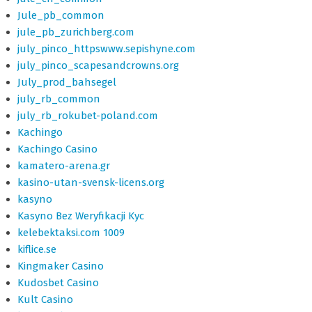
Jule_pb_common
jule_pb_zurichberg.com
july_pinco_httpswww.sepishyne.com
july_pinco_scapesandcrowns.org
July_prod_bahsegel
july_rb_common
july_rb_rokubet-poland.com
Kachingo
Kachingo Casino
kamatero-arena.gr
kasino-utan-svensk-licens.org
kasyno
Kasyno Bez Weryfikacji Kyc
kelebektaksi.com 1009
kiflice.se
Kingmaker Casino
Kudosbet Casino
Kult Casino