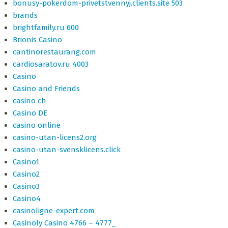
bonusy-pokerdom-privetstvennyj.clients.site 503
brands
brightfamily.ru 600
Brionis Casino
cantinorestaurang.com
cardiosaratov.ru 4003
Casino
Casino and Friends
casino ch
Casino DE
casino online
casino-utan-licens2.org
casino-utan-svensklicens.click
Casino1
Casino2
Casino3
Casino4
casinoligne-expert.com
Casinoly Casino 4766 – 4777_