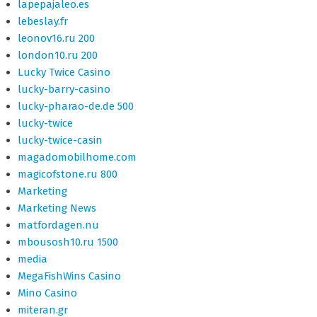
lapepajaleo.es
lebeslay.fr
leonov16.ru 200
london10.ru 200
Lucky Twice Casino
lucky-barry-casino
lucky-pharao-de.de 500
lucky-twice
lucky-twice-casin
magadomobilhome.com
magicofstone.ru 800
Marketing
Marketing News
matfordagen.nu
mbousosh10.ru 1500
media
MegaFishWins Casino
Mino Casino
miteran.gr