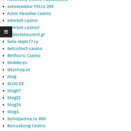
avtomaxima-193.ru 200
Aztec Paradise Casino
bdmbet-casino
bdmbet-casino1
bebisrestaurant.gr
bela-lepin77.ru
betcollect-casino
Betfouru Casino
biobike.es
bitzshop.se
blog
BLOG DE
blog07
blog22
blog34
blog4
bohopanna.ru 800
Bonuskong Casino