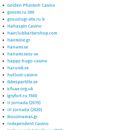
Golden Pharaoh Casino
gossmi.ru 200
gosuslugi-site.ru b
Hahaspin Casino
hairclubbarbershop.com
hairmine.gr
hanami.se
hanami.sesv-se
happy-hugo-casino
harunik.se
hotloot-casino
ibbespartille.se
icfuae.org.uk
igryfort.ru 1500
II Jornada (2019)
III Jornada (2020)
ikouzinamas.gr
Independent Casino