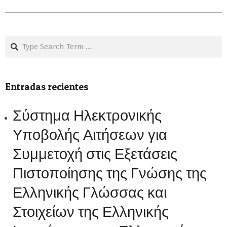
Search
Entradas recientes
Σύστημα Ηλεκτρονικής
Υποβολής Αιτήσεων για
Συμμετοχή στις Εξετάσεις
Πιστοποίησης της Γνώσης της
Ελληνικής Γλώσσας και
Στοιχείων της Ελληνικής