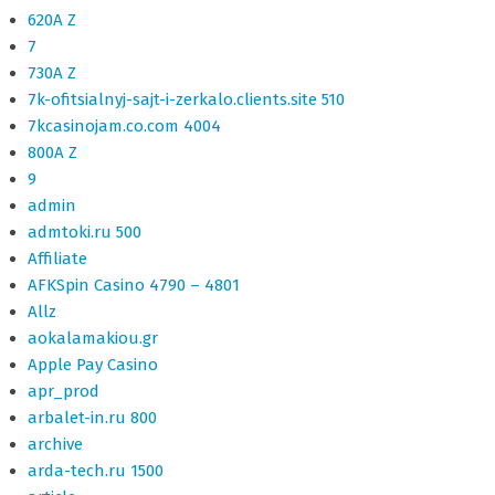
620A Z
7
730A Z
7k-ofitsialnyj-sajt-i-zerkalo.clients.site 510
7kcasinojam.co.com 4004
800A Z
9
admin
admtoki.ru 500
Affiliate
AFKSpin Casino 4790 – 4801
Allz
aokalamakiou.gr
Apple Pay Casino
apr_prod
arbalet-in.ru 800
archive
arda-tech.ru 1500