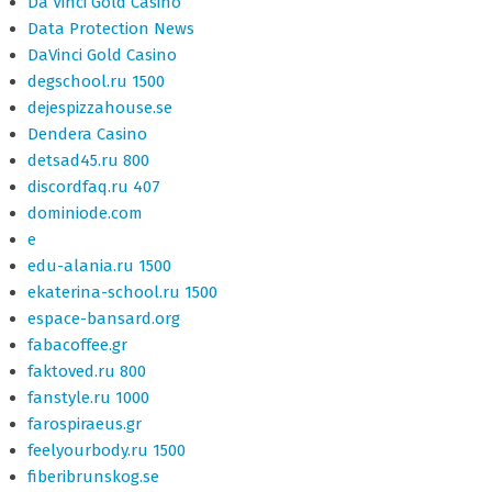
Da Vinci Gold Casino
Data Protection News
DaVinci Gold Casino
degschool.ru 1500
dejespizzahouse.se
Dendera Casino
detsad45.ru 800
discordfaq.ru 407
dominiode.com
e
edu-alania.ru 1500
ekaterina-school.ru 1500
espace-bansard.org
fabacoffee.gr
faktoved.ru 800
fanstyle.ru 1000
farospiraeus.gr
feelyourbody.ru 1500
fiberibrunskog.se