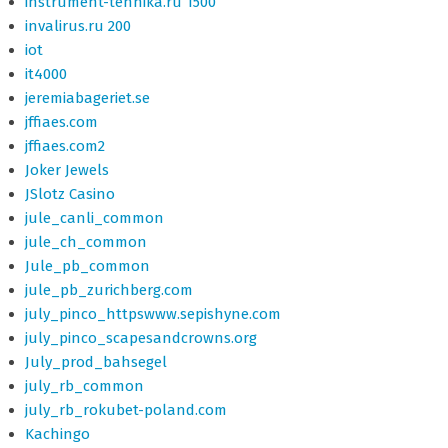
instrument-tehnika.ru 1500
invalirus.ru 200
iot
it4000
jeremiabageriet.se
jffiaes.com
jffiaes.com2
Joker Jewels
JSlotz Casino
jule_canli_common
jule_ch_common
Jule_pb_common
jule_pb_zurichberg.com
july_pinco_httpswww.sepishyne.com
july_pinco_scapesandcrowns.org
July_prod_bahsegel
july_rb_common
july_rb_rokubet-poland.com
Kachingo