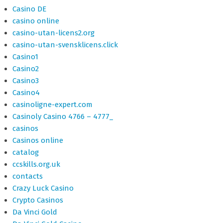
Casino DE
casino online
casino-utan-licens2.org
casino-utan-svensklicens.click
Casino1
Casino2
Casino3
Casino4
casinoligne-expert.com
Casinoly Casino 4766 – 4777_
casinos
Casinos online
catalog
ccskills.org.uk
contacts
Crazy Luck Casino
Crypto Casinos
Da Vinci Gold