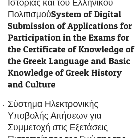
Ιστορίας και του Ελληνικού
ΠολιτισμούSystem of Digital
Submission of Applications for
Participation in the Exams for
the Certificate of Knowledge of
the Greek Language and Basic
Knowledge of Greek History
and Culture
Σύστημα Ηλεκτρονικής
Υποβολής Αιτήσεων για
Συμμετοχή στις Εξετάσεις