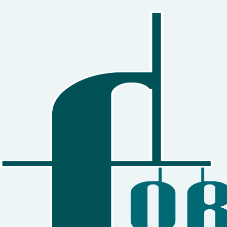
Skip
to
content