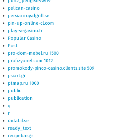
pbn2_p9ugexr9wh9
pelican-casino
persianroyalgrill.se
pin-up-online-cl.com
play-vegasino.fr
Popular Casino
Post
pro-dom-mebel.ru 1500
profizyonel.com 1012
promokody-pinco-casino.clients.site 509
psiart.gr
ptmap.ru 1000
public
publication
q
r
radabil.se
ready_text
recipebar.gr