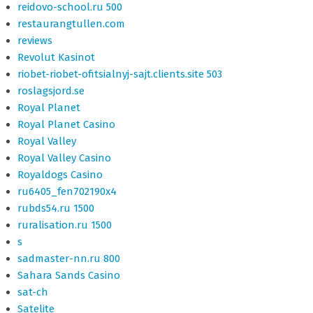
reidovo-school.ru 500
restaurangtullen.com
reviews
Revolut Kasinot
riobet-riobet-ofitsialnyj-sajt.clients.site 503
roslagsjord.se
Royal Planet
Royal Planet Casino
Royal Valley
Royal Valley Casino
Royaldogs Casino
ru6405_fen702190x4
rubds54.ru 1500
ruralisation.ru 1500
s
sadmaster-nn.ru 800
Sahara Sands Casino
sat-ch
Satelite