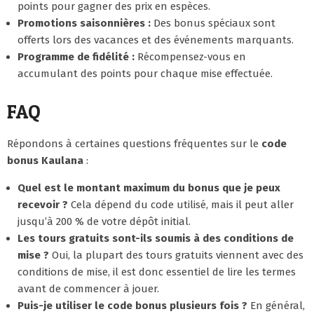
points pour gagner des prix en espèces.
Promotions saisonnières :
Des bonus spéciaux sont
offerts lors des vacances et des événements marquants.
Programme de fidélité :
Récompensez-vous en
accumulant des points pour chaque mise effectuée.
FAQ
Répondons à certaines questions fréquentes sur le
code
bonus Kaulana
:
Quel est le montant maximum du bonus que je peux
recevoir ?
Cela dépend du code utilisé, mais il peut aller
jusqu’à 200 % de votre dépôt initial.
Les tours gratuits sont-ils soumis à des conditions de
mise ?
Oui, la plupart des tours gratuits viennent avec des
conditions de mise, il est donc essentiel de lire les termes
avant de commencer à jouer.
Puis-je utiliser le code bonus plusieurs fois ?
En général,