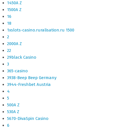
1450A Z
1500A Z
16
18
1xslots-casino.ruralisation.ru 1500
2
2000A Z
22
29black Casino
3
365-casino
3938-Beep Beep Germany
3944-Freshbet Austria
4
5
500A Z
530A Z
5670-DivaSpin Casino
6