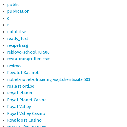
public
publication
q
r
radabil.se
ready_text
recipebar.gr
reidovo-school.ru 500
restaurangtullen.com
reviews
Revolut Kasinot
riobet-riobet-ofitsialnyj-sajt.clients.site 503
roslagsjord.se
Royal Planet
Royal Planet Casino
Royal Valley
Royal Valley Casino
Royaldogs Casino
ru6405_fen702190x4