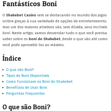
Fantásticos Boni
O
Shakebet Casino
vem se destacando no mundo dos jogos
online graças à sua variedade de opções de entretenimento,
mas um dos maiores atrativos são, sem dúvida, seus incríveis
boni
. Neste artigo, vamos desvendar tudo o que você precisa
saber sobre os
boni do Shakebet
, desde o que são até como
você pode aproveitá-los ao máximo.
Índice
O que são Boni?
Tipos de Boni Disponíveis
Como Funcionam os Boni do Shakebet
Benefícios de Usar Boni
Perguntas Frequentes
O que são Boni?