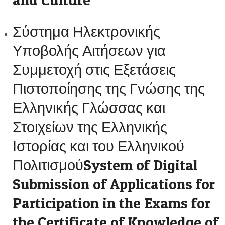
Σύστημα Ηλεκτρονικής
Υποβολής Αιτήσεων για
Συμμετοχή στις Εξετάσεις
Πιστοποίησης της Γνώσης της
Ελληνικής Γλώσσας και
Στοιχείων της Ελληνικής
Ιστορίας και του Ελληνικού
ΠολιτισμούSystem of Digital
Submission of Applications for
Participation in the Exams for
the Certificate of Knowledge of