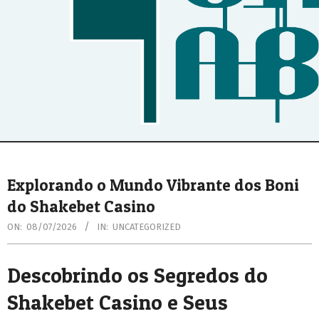
Secondary
Navigation
Explorando o Mundo Vibrante dos Boni
Menu
do Shakebet Casino
ON:
08/07/2026
IN:
UNCATEGORIZED
Descobrindo os Segredos do
Shakebet Casino e Seus