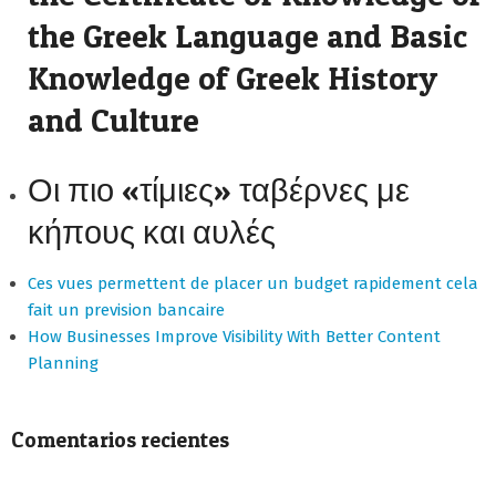
the Greek Language and Basic
Knowledge of Greek History
and Culture
Οι πιο «τίμιες» ταβέρνες με
κήπους και αυλές
Ces vues permettent de placer un budget rapidement cela
fait un prevision bancaire
How Businesses Improve Visibility With Better Content
Planning
Comentarios recientes