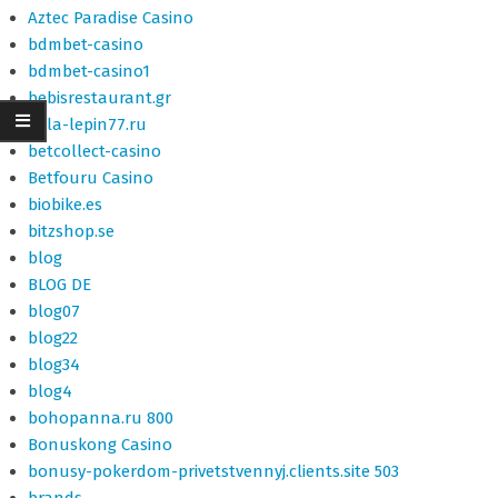
Aztec Paradise Casino
bdmbet-casino
bdmbet-casino1
bebisrestaurant.gr
bela-lepin77.ru
betcollect-casino
Betfouru Casino
biobike.es
bitzshop.se
blog
BLOG DE
blog07
blog22
blog34
blog4
bohopanna.ru 800
Bonuskong Casino
bonusy-pokerdom-privetstvennyj.clients.site 503
brands