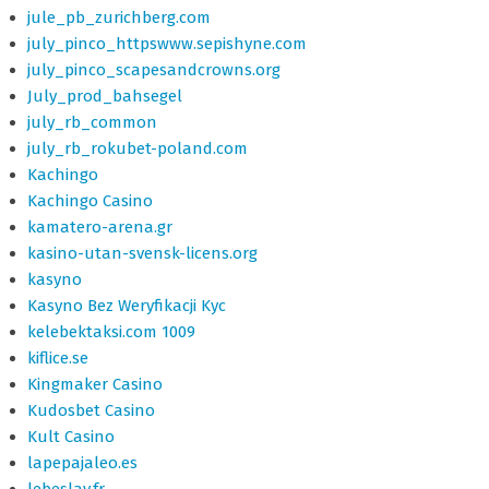
jule_pb_zurichberg.com
july_pinco_httpswww.sepishyne.com
july_pinco_scapesandcrowns.org
July_prod_bahsegel
july_rb_common
july_rb_rokubet-poland.com
Kachingo
Kachingo Casino
kamatero-arena.gr
kasino-utan-svensk-licens.org
kasyno
Kasyno Bez Weryfikacji Kyc
kelebektaksi.com 1009
kiflice.se
Kingmaker Casino
Kudosbet Casino
Kult Casino
lapepajaleo.es
lebeslay.fr