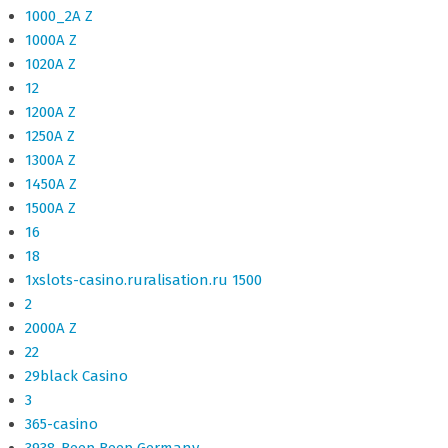
1000_2A Z
1000A Z
1020A Z
12
1200A Z
1250A Z
1300A Z
1450A Z
1500A Z
16
18
1xslots-casino.ruralisation.ru 1500
2
2000A Z
22
29black Casino
3
365-casino
3938-Beep Beep Germany