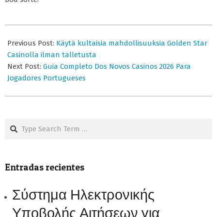
2026-
07-
Previous Post:
Käytä kultaisia mahdollisuuksia Golden Star
08
Casinolla ilman talletusta
Next Post:
Guia Completo Dos Novos Casinos 2026 Para
Jogadores Portugueses
Search
Entradas recientes
Σύστημα Ηλεκτρονικής
Υποβολής Αιτήσεων για