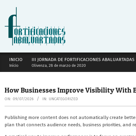
Skip
to
content
Secondary
INICIO
III JORNADA DE FORTIFICACIONES ABALUARTADAS
Navigation
Início
Olivenza, 28 de marzo de 2020
Menu
How Businesses Improve Visibility With 
ON:
09/07/2026
IN:
UNCATEGORIZED
Publishing more content does not automatically create better 
plan that connects audience needs, business priorities, and re