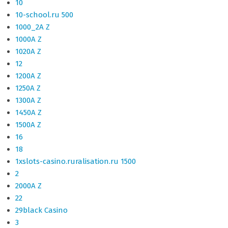
10
10-school.ru 500
1000_2A Z
1000A Z
1020A Z
12
1200A Z
1250A Z
1300A Z
1450A Z
1500A Z
16
18
1xslots-casino.ruralisation.ru 1500
2
2000A Z
22
29black Casino
3