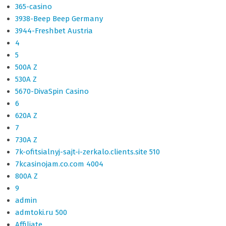
365-casino
3938-Beep Beep Germany
3944-Freshbet Austria
4
5
500A Z
530A Z
5670-DivaSpin Casino
6
620A Z
7
730A Z
7k-ofitsialnyj-sajt-i-zerkalo.clients.site 510
7kcasinojam.co.com 4004
800A Z
9
admin
admtoki.ru 500
Affiliate