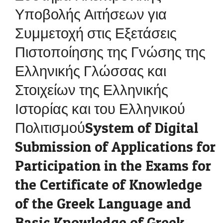
Υποβολής Αιτήσεων για
Συμμετοχή στις Εξετάσεις
Πιστοποίησης της Γνώσης της
Ελληνικής Γλώσσας και
Στοιχείων της Ελληνικής
Ιστορίας και του Ελληνικού
ΠολιτισμούSystem of Digital
Submission of Applications for
Participation in the Exams for
the Certificate of Knowledge
of the Greek Language and
Basic Knowledge of Greek