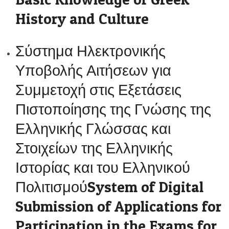
History and Culture
Σύστημα Ηλεκτρονικής
Υποβολής Αιτήσεων για
Συμμετοχή στις Εξετάσεις
Πιστοποίησης της Γνώσης της
Ελληνικής Γλώσσας και
Στοιχείων της Ελληνικής
Ιστορίας και του Ελληνικού
ΠολιτισμούSystem of Digital
Submission of Applications for
Participation in the Exams for