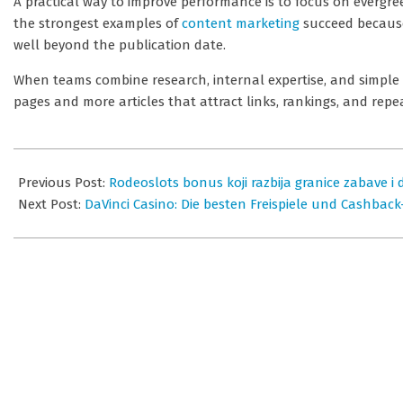
A practical way to improve performance is to focus on evergr
the strongest examples of
content marketing
succeed because
well beyond the publication date.
When teams combine research, internal expertise, and simple
pages and more articles that attract links, rankings, and repeat
2026-
07-
Previous Post:
Rodeoslots bonus koji razbija granice zabave i
09
Next Post:
DaVinci Casino: Die besten Freispiele und Cashbac