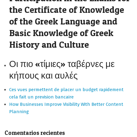
the Certificate of Knowledge
of the Greek Language and
Basic Knowledge of Greek
History and Culture
Οι πιο «τίμιες» ταβέρνες με
κήπους και αυλές
Ces vues permettent de placer un budget rapidement
cela fait un prevision bancaire
How Businesses Improve Visibility With Better Content
Planning
Comentarios recientes