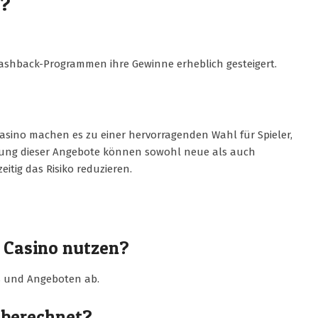
o?
Cashback-Programmen ihre Gewinne erheblich gesteigert.
Casino machen es zu einer hervorragenden Wahl für Spieler,
utzung dieser Angebote können sowohl neue als auch
itig das Risiko reduzieren.
i Casino nutzen?
ns und Angeboten ab.
 berechnet?