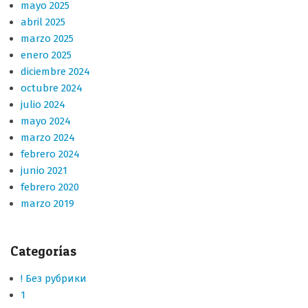
mayo 2025
abril 2025
marzo 2025
enero 2025
diciembre 2024
octubre 2024
julio 2024
mayo 2024
marzo 2024
febrero 2024
junio 2021
febrero 2020
marzo 2019
Categorías
! Без рубрики
1