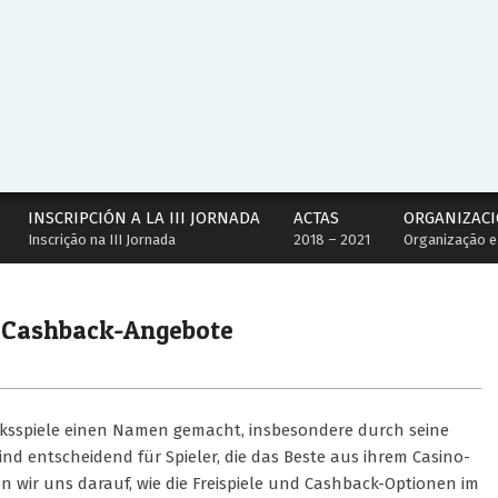
INSCRIPCIÓN A LA III JORNADA
ACTAS
ORGANIZACI
Inscrição na III Jornada
2018 – 2021
Organização e
nd Cashback-Angebote
ücksspiele einen Namen gemacht, insbesondere durch seine
ind entscheidend für Spieler, die das Beste aus ihrem Casino-
n wir uns darauf, wie die Freispiele und Cashback-Optionen im