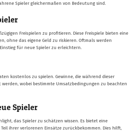
fahrene Spieler gleichermaßen von Bedeutung sind.
ieler
ügigen Freispielen zu profitieren. Diese Freispiele bieten eine
n, ohne das eigene Geld zu riskieren. Oftmals werden
nstieg für neue Spieler zu erleichtern.
aten kostenlos zu spielen. Gewinne, die während dieser
elt werden, wobei bestimmte Umsatzbedingungen zu beachten
ue Spieler
ight, das Spieler zu schätzen wissen. Es bietet eine
Teil ihrer verlorenen Einsätze zurückbekommen. Dies hilft,