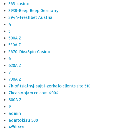
365-casino
3938-Beep Beep Germany
3944-Freshbet Austria
4
5
500A Z
530A Z
5670-DivaSpin Casino
6
620A Z
7
730A Z
7k-ofitsialnyj-sajt-i-zerkalo.clients.site 510
7kcasinojam.co.com 4004
800A Z
9
admin
admtoki.ru 500
Affiliate