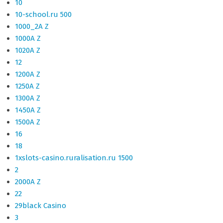
10
10-school.ru 500
1000_2A Z
1000A Z
1020A Z
12
1200A Z
1250A Z
1300A Z
1450A Z
1500A Z
16
18
1xslots-casino.ruralisation.ru 1500
2
2000A Z
22
29black Casino
3