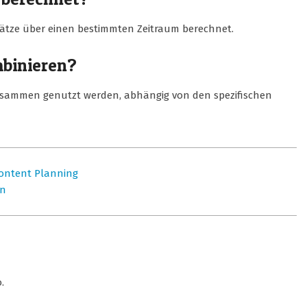
sätze über einen bestimmten Zeitraum berechnet.
mbinieren?
zusammen genutzt werden, abhängig von den spezifischen
 Content Planning
en
.