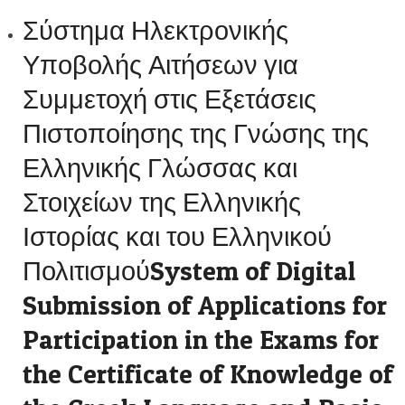
Σύστημα Ηλεκτρονικής
Υποβολής Αιτήσεων για
Συμμετοχή στις Εξετάσεις
Πιστοποίησης της Γνώσης της
Ελληνικής Γλώσσας και
Στοιχείων της Ελληνικής
Ιστορίας και του Ελληνικού
ΠολιτισμούSystem of Digital
Submission of Applications for
Participation in the Exams for
the Certificate of Knowledge of