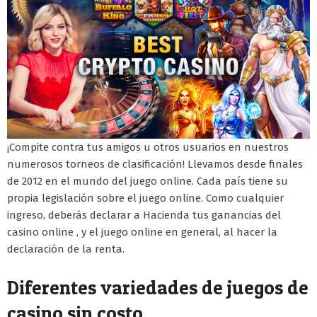
¡Compite contra tus amigos u otros usuarios en nuestros
numerosos torneos de clasificación! Llevamos desde finales
de 2012 en el mundo del juego online. Cada país tiene su
propia legislación sobre el juego online. Como cualquier
ingreso, deberás declarar a Hacienda tus ganancias del
casino online , y el juego online en general, al hacer la
declaración de la renta.
Diferentes variedades de juegos de
casino sin costo