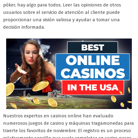
póker, hay algo para todos. Leer las opiniones de otros
usuarios sobre el servicio de atención al cliente puede
proporcionar una visión valiosa y ayudar a tomar una
decisión informada.
Nuestros expertos en casinos online han evaluado
numerosos juegos de casino y máquinas tragamonedas para
traerte los favoritos de noviembre. El registro es un proceso