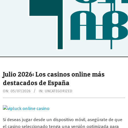
Secondary
Navigation
Julio 2026: Los casinos online más
Menu
destacados de España
ON:
05/07/2026
IN:
UNCATEGORIZED
Si deseas jugar desde un dispositivo móvil, asegúrate de que
el casino seleccionado tenga una versión optimizada para