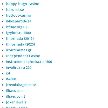
happy-hugo-casino
harunik.se
hotloot-casino
ibbespartille.se
icfuae.org.uk
igryfort.ru 1500
II Jornada (2019)
III Jornada (2020)
ikouzinamas.gr
Independent Casino
instrument-tehnika.ru 1500
invalirus.ru 200
iot
it4000
jeremiabageriet.se
jffiaes.com
jffiaes.com2
Joker Jewels
JSlotz Casino