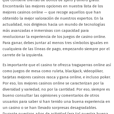
que contiene ofertas de bonos de spins y dinero gratis.
Encontrarás las mejores opciones en nuestra lista de los
mejores casinos online — que recoge aquellos que han
obtenido la mejor valoración de nuestros expertos. En la
actualidad, nos dirigimos hacia un mundo de tecnologías
más avanzadas e inmersivas con capacidad para
revolucionar la experiencia de los juegos de casino online.
Para ganar, debes juntar al menos tres símbolos iguales en
cualquiera de las líneas de pago, empezando siempre por el
carrete de la izquierda.
Es importante que el casino te ofrezca tragaperras online así
como juegos de mesa como ruleta, blackjack, videopóker,
tarjetas mejores casinos rasca y gana online, e incluso poker.
Por eso, los mejores casinos online se caracterizan por la
diversidad y variedad, no por la cantidad. Por eso, siempre es
bueno consultar las opiniones y comentarios de otros
usuarios para saber si han tenido una buena experiencia en
un casino o se han llevado sorpresas desagradables.
Durante nuestros años de actividad (era tal nuestra buena