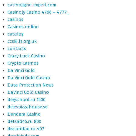
casinoligne-expert.com
Casinoly Casino 4766 – 4777_
casinos
Casinos online
catalog
ccskills.org.uk
contacts
Crazy Luck Casino
Crypto Casinos
Da Vinci Gold
Da Vinci Gold Casino
Data Protection News
DaVinci Gold Casino
degschool.ru 1500
dejespizzahouse.se
Dendera Casino
detsad45.ru 800
discordfaq.ru 407
dominiode.com