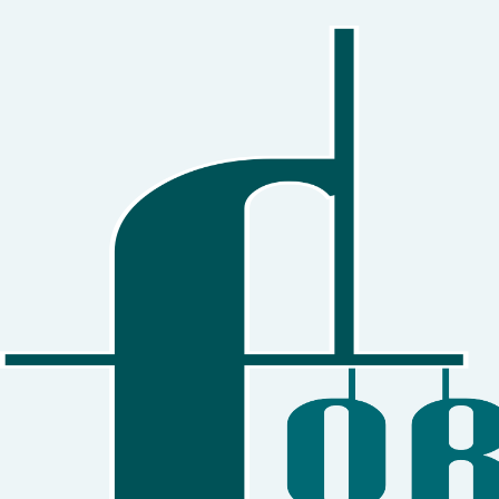
Skip
to
content