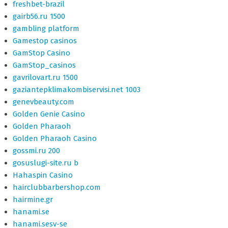
freshbet-brazil
gairb56.ru 1500
gambling platform
Gamestop casinos
GamStop Casino
GamStop_casinos
gavrilovart.ru 1500
gaziantepklimakombiservisi.net 1003
genevbeauty.com
Golden Genie Casino
Golden Pharaoh
Golden Pharaoh Casino
gossmi.ru 200
gosuslugi-site.ru b
Hahaspin Casino
hairclubbarbershop.com
hairmine.gr
hanami.se
hanami.sesv-se