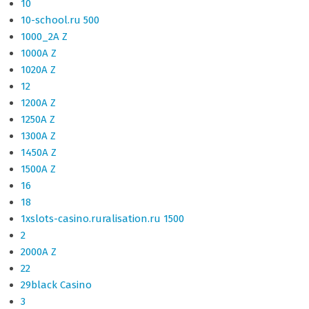
10
10-school.ru 500
1000_2A Z
1000A Z
1020A Z
12
1200A Z
1250A Z
1300A Z
1450A Z
1500A Z
16
18
1xslots-casino.ruralisation.ru 1500
2
2000A Z
22
29black Casino
3