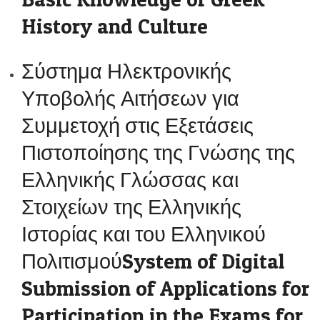
History and Culture
Σύστημα Ηλεκτρονικής
Υποβολής Αιτήσεων για
Συμμετοχή στις Εξετάσεις
Πιστοποίησης της Γνώσης της
Ελληνικής Γλώσσας και
Στοιχείων της Ελληνικής
Ιστορίας και του Ελληνικού
ΠολιτισμούSystem of Digital
Submission of Applications for
Participation in the Exams for