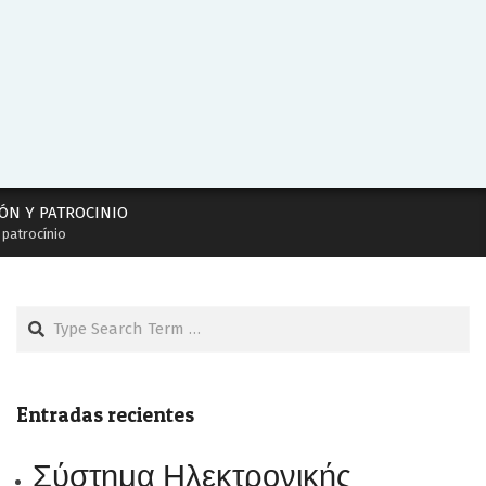
ÓN Y PATROCINIO
 patrocínio
Search
Entradas recientes
Σύστημα Ηλεκτρονικής