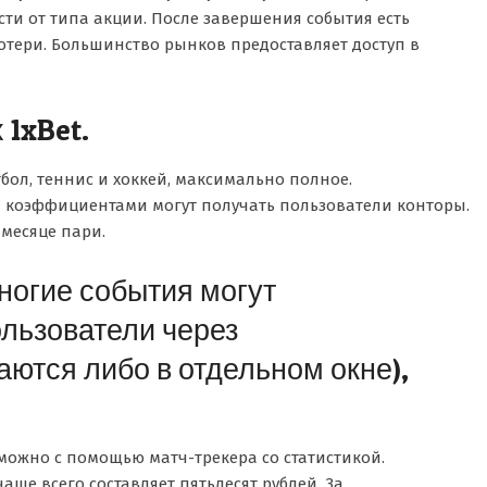
сти от типа акции. После завершения события есть
отери.
Большинство рынков предоставляет доступ в
 1xBet.
ол, теннис и хоккей, максимально полное.
и коэффициентами могут получать пользователи конторы.
месяце пари.
ногие события могут
льзователи через
ются либо в отдельном окне),
 можно с помощью матч-трекера со статистикой.
ще всего составляет пятьдесят рублей. За