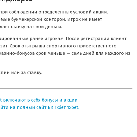
 при соблюдении определённых условий акции.
емые букмекерской конторой. Игрок не имеет
ает ставку на свои деньги.
стрированным ранее игрокам. После регистрации клиент
зит. Срок отыгрыша спортивного приветственного
я казино-бонусов срок меньше — семь дней для каждого из
пин или за ставку.
et включают в себя бонусы и акции.
ти на полный сайт БК 1хбет 1xbet.