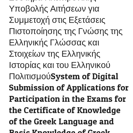
Υποβολής Αιτήσεων για
Συμμετοχή στις Εξετάσεις
Πιστοποίησης της Γνώσης της
Ελληνικής Γλώσσας και
Στοιχείων της Ελληνικής
Ιστορίας και του Ελληνικού
ΠολιτισμούSystem of Digital
Submission of Applications for
Participation in the Exams for
the Certificate of Knowledge
of the Greek Language and
Basic Knowledge of Greek