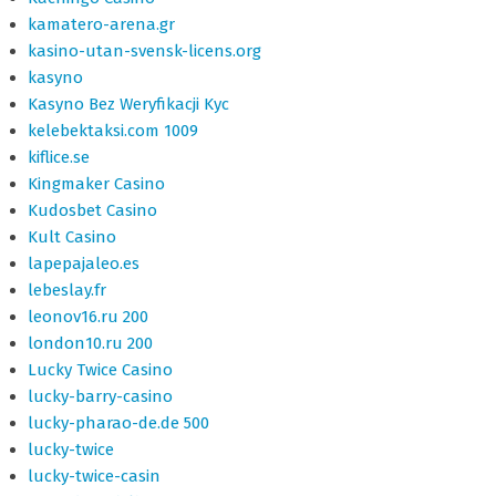
kamatero-arena.gr
kasino-utan-svensk-licens.org
kasyno
Kasyno Bez Weryfikacji Kyc
kelebektaksi.com 1009
kiflice.se
Kingmaker Casino
Kudosbet Casino
Kult Casino
lapepajaleo.es
lebeslay.fr
leonov16.ru 200
london10.ru 200
Lucky Twice Casino
lucky-barry-casino
lucky-pharao-de.de 500
lucky-twice
lucky-twice-casin