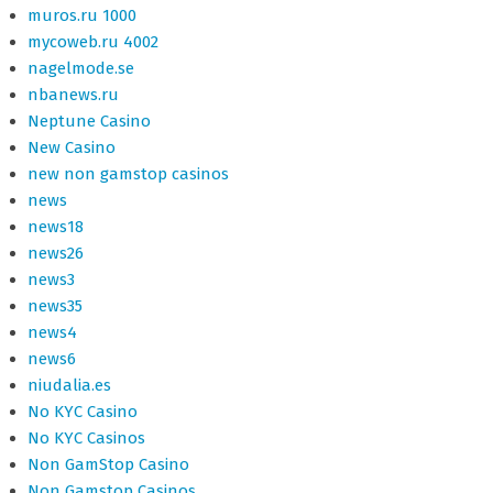
muros.ru 1000
mycoweb.ru 4002
nagelmode.se
nbanews.ru
Neptune Casino
New Casino
new non gamstop casinos
news
news18
news26
news3
news35
news4
news6
niudalia.es
No KYC Casino
No KYC Casinos
Non GamStop Casino
Non Gamstop Casinos