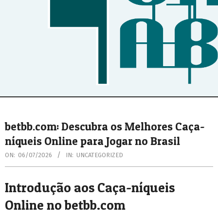
Secondary
Navigation
betbb.com: Descubra os Melhores Caça-
Menu
níqueis Online para Jogar no Brasil
ON:
06/07/2026
IN:
UNCATEGORIZED
Introdução aos Caça-níqueis
Online no betbb.com