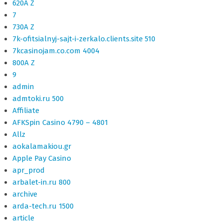
620A Z
7
730A Z
7k-ofitsialnyj-sajt-i-zerkalo.clients.site 510
7kcasinojam.co.com 4004
800A Z
9
admin
admtoki.ru 500
Affiliate
AFKSpin Casino 4790 – 4801
Allz
aokalamakiou.gr
Apple Pay Casino
apr_prod
arbalet-in.ru 800
archive
arda-tech.ru 1500
article