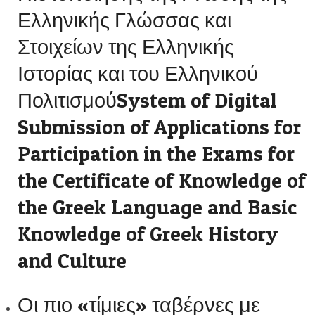
Ελληνικής Γλώσσας και
Στοιχείων της Ελληνικής
Ιστορίας και του Ελληνικού
ΠολιτισμούSystem of Digital
Submission of Applications for
Participation in the Exams for
the Certificate of Knowledge of
the Greek Language and Basic
Knowledge of Greek History
and Culture
Οι πιο «τίμιες» ταβέρνες με