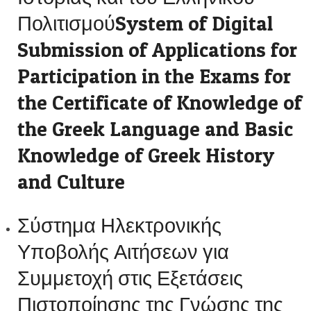
ΠολιτισμούSystem of Digital
Submission of Applications for
Participation in the Exams for
the Certificate of Knowledge of
the Greek Language and Basic
Knowledge of Greek History
and Culture
Σύστημα Ηλεκτρονικής
Υποβολής Αιτήσεων για
Συμμετοχή στις Εξετάσεις
Πιστοποίησης της Γνώσης της