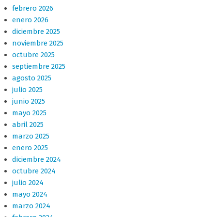
febrero 2026
enero 2026
diciembre 2025
noviembre 2025
octubre 2025
septiembre 2025
agosto 2025
julio 2025
junio 2025
mayo 2025
abril 2025
marzo 2025
enero 2025
diciembre 2024
octubre 2024
julio 2024
mayo 2024
marzo 2024