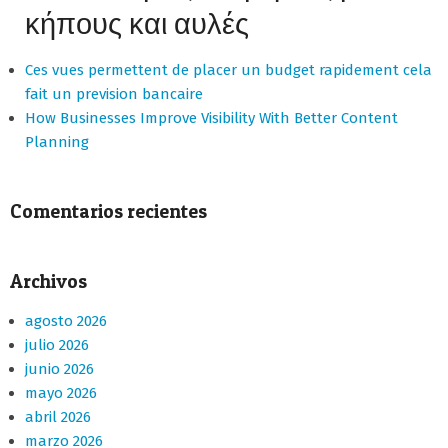
κήπους και αυλές
Ces vues permettent de placer un budget rapidement cela
fait un prevision bancaire
How Businesses Improve Visibility With Better Content
Planning
Comentarios recientes
Archivos
agosto 2026
julio 2026
junio 2026
mayo 2026
abril 2026
marzo 2026