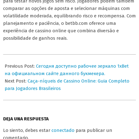
para testar novos jogos sem risco. Jogadores podem também
comparar as opções de aposta e selecionar máquinas com
volatilidade moderada, equilibrando risco e recompensa. Com
planejamento e paciência, o betbb.com oferece uma
experiência de cassino online que combina diversão e
possibilidade de ganhos reais.
2026-
07-
Previous Post:
Сегодня доступно рабочее зеркало 1xBet
06
на официальном сайте данного букмекера.
Next Post:
Caça-níqueis de Cassino Online: Guia Completo
para Jogadores Brasileiros
DEJA UNA RESPUESTA
Lo siento, debes estar
conectado
para publicar un
comentario.