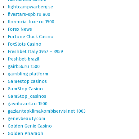
fightcampwarberg.se
fivestars-spb.ru 800
florencia-luxe.ru 1500
Forex News
Fortune Clock Casino
FoxSlots Casino
Freshbet Italy 3957 – 3959
freshbet-brazil
gairb56.ru 1500
gambling platform
Gamestop casinos
GamStop Casino
GamStop_casinos
gavrilovart.ru 1500
gaziantepklimakombiservisi.net 1003
genevbeauty.com
Golden Genie Casino
Golden Pharaoh