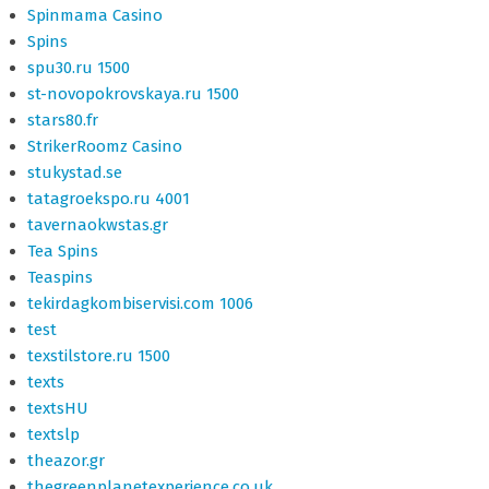
Spinmama Casino
Spins
spu30.ru 1500
st-novopokrovskaya.ru 1500
stars80.fr
StrikerRoomz Casino
stukystad.se
tatagroekspo.ru 4001
tavernaokwstas.gr
Tea Spins
Teaspins
tekirdagkombiservisi.com 1006
test
texstilstore.ru 1500
texts
textsHU
textslp
theazor.gr
thegreenplanetexperience.co.uk