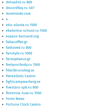
detsad45.ru 800
discordfaq.ru 407
dominiode.com
e
edu-alania.ru 1500
ekaterina-school.ru 1500
espace-bansard.org
fabacoffee.gr
faktoved.ru 800
fanstyle.ru 1000
farospiraeus.gr
feelyourbody.ru 1500
fiberibrunskog.se
FiestaSlots Casino
fightcampwarberg.se
fivestars-spb.ru 800
florencia-luxe.ru 1500
Forex News
Fortune Clock Casino