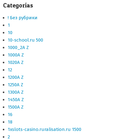
Categorías
! Без рубрики
1
10
10-school.ru 500
1000_2A Z
1000A Z
1020A Z
12
1200A Z
1250A Z
1300A Z
1450A Z
1500A Z
16
18
1xslots-casino.ruralisation.ru 1500
2