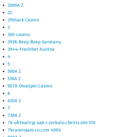
2000A Z
22
29black Casino
3
365-casino
3938-Beep Beep Germany
3944-Freshbet Austria
4
5
500A Z
530A Z
5670-DivaSpin Casino
6
620A Z
7
730A Z
7k-ofitsialnyj-sajt-i-zerkalo.clients.site 510
7kcasinojam.co.com 4004