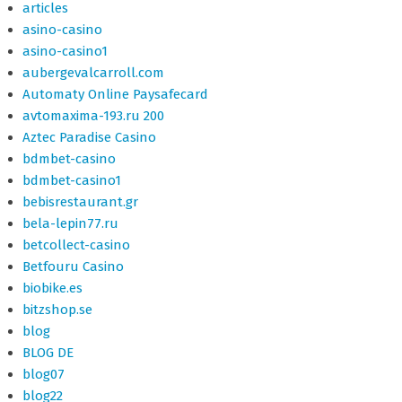
articles
asino-casino
asino-casino1
aubergevalcarroll.com
Automaty Online Paysafecard
avtomaxima-193.ru 200
Aztec Paradise Casino
bdmbet-casino
bdmbet-casino1
bebisrestaurant.gr
bela-lepin77.ru
betcollect-casino
Betfouru Casino
biobike.es
bitzshop.se
blog
BLOG DE
blog07
blog22